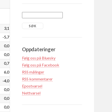
3,1
-5,7
0,0
Oppdateringer
0,0
Følg oss på Bluesky
0,7
Følg oss på Facebook
6,0
RSS målinger
RSS kommentarer
-4,0
Epostvarsel
0,0
Nettvarsel
0,0
0,0