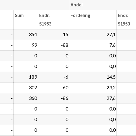
Andel
Sum
Endr.
Fordeling
Endr.
S1953
S1953
-
354
15
27,1
-
99
-88
7,6
-
0
0
0,0
-
0
0
0,0
-
189
-6
14,5
-
302
60
23,2
-
360
-86
27,6
-
0
0
0,0
-
0
0
0,0
-
0
0
0,0