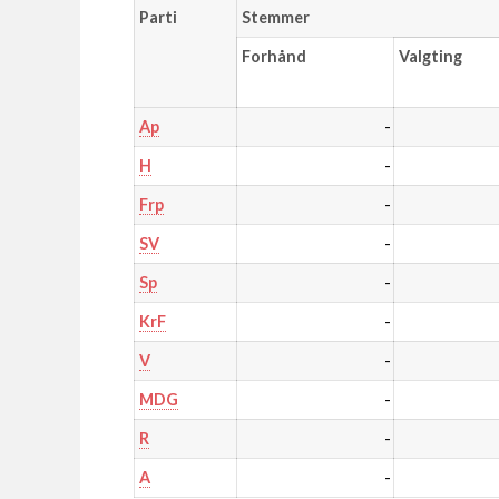
Parti
Stemmer
Forhånd
Valgting
-
Ap
-
H
-
Frp
-
SV
-
Sp
-
KrF
-
V
-
MDG
-
R
-
A