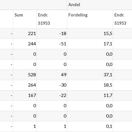
Andel
Sum
Endr.
Fordeling
Endr.
S1953
S1953
-
221
-18
15,5
-
244
-51
17,1
-
0
0
0,0
-
0
0
0,0
-
528
49
37,1
-
264
-30
18,5
-
167
-22
11,7
-
0
0
0,0
-
0
0
0,0
-
1
1
0,1