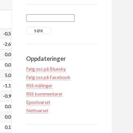
-0,5
-2,6
0,0
Oppdateringer
0,0
Følg oss på Bluesky
5,0
Følg oss på Facebook
-1,1
RSS målinger
RSS kommentarer
-0,9
Epostvarsel
0,0
Nettvarsel
0,0
0,1