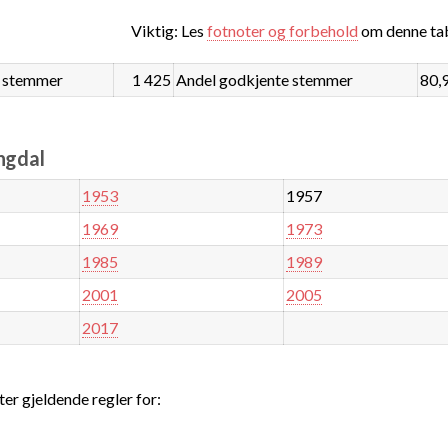
Viktig: Les
fotnoter og forbehold
om denne tab
 stemmer
1 425
Andel godkjente stemmer
80,
yngdal
1953
1957
1969
1973
1985
1989
2001
2005
2017
ter gjeldende regler for: