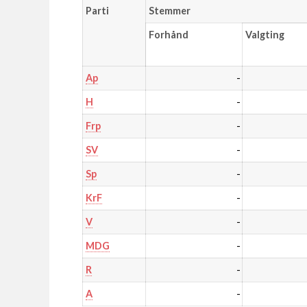
Parti
Stemmer
Forhånd
Valgting
-
Ap
-
H
-
Frp
-
SV
-
Sp
-
KrF
-
V
-
MDG
-
R
-
A