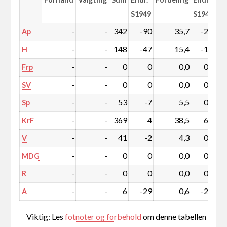
S1949
S1949
-
-
342
-90
35,7
-2,6
Ap
-
-
148
-47
15,4
-1,8
H
-
-
0
0
0,0
0,0
Frp
-
-
0
0
0,0
0,0
SV
-
-
53
-7
5,5
0,2
Sp
-
-
369
4
38,5
6,2
KrF
-
-
41
-2
4,3
0,5
V
-
-
0
0
0,0
0,0
MDG
-
-
0
0
0,0
0,0
R
-
-
6
-29
0,6
-2,5
A
Viktig: Les
fotnoter og forbehold
om denne tabellen