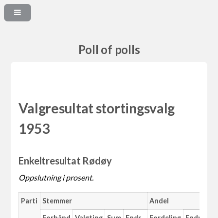
Poll of polls
Valgresultat stortingsvalg
1953
Enkeltresultat Rødøy
Oppslutning i prosent.
Parti
Stemmer
Andel
Forhånd
Valgting
Sum
Endr.
Fordeling
Endr.