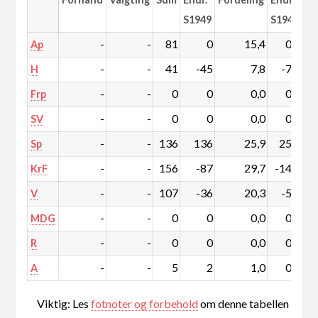
S1949
S1949
-
-
81
0
15,4
0,8
Ap
-
-
41
-45
7,8
-7,7
H
-
-
0
0
0,0
0,0
Frp
-
-
0
0
0,0
0,0
SV
-
-
136
136
25,9
25,9
Sp
-
-
156
-87
29,7
-14,0
KrF
-
-
107
-36
20,3
-5,4
V
-
-
0
0
0,0
0,0
MDG
-
-
0
0
0,0
0,0
R
-
-
5
2
1,0
0,4
A
Viktig: Les
fotnoter og forbehold
om denne tabellen