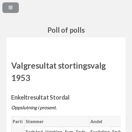
Poll of polls
Valgresultat stortingsvalg
1953
Enkeltresultat Stordal
Oppslutning i prosent.
Parti
Stemmer
Andel
Forhånd
Valgting
Sum
Endr.
Fordeling
Endr.