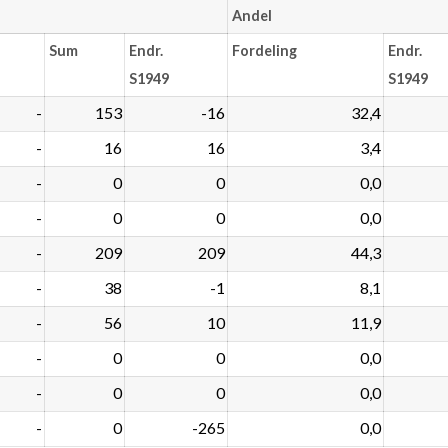
Andel
Sum
Endr.
Fordeling
Endr.
S1949
S1949
-
153
-16
32,4
-
16
16
3,4
-
0
0
0,0
-
0
0
0,0
-
209
209
44,3
-
38
-1
8,1
-
56
10
11,9
-
0
0
0,0
-
0
0
0,0
-
0
-265
0,0