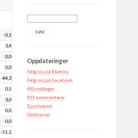
-0,1
3,4
0,0
Oppdateringer
0,0
Følg oss på Bluesky
44,3
Følg oss på Facebook
0,5
RSS målinger
RSS kommentarer
3,0
Epostvarsel
0,0
Nettvarsel
0,0
-51,1