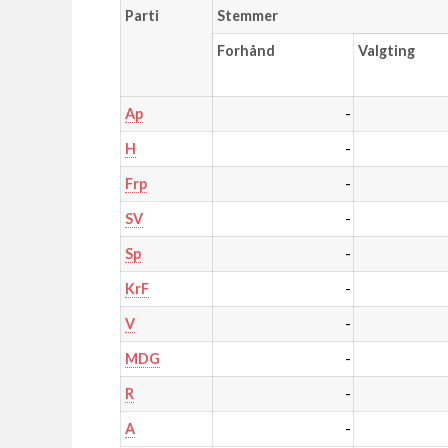
Parti
Stemmer
Forhånd
Valgting
-
Ap
-
H
-
Frp
-
SV
-
Sp
-
KrF
-
V
-
MDG
-
R
-
A