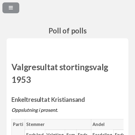
Poll of polls
Valgresultat stortingsvalg
1953
Enkeltresultat Kristiansand
Oppslutning i prosent.
Parti
Stemmer
Andel
Forhånd
Valgting
Sum
Endr.
Fordeling
Endr.