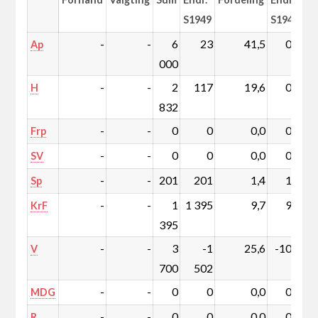
S1949
S1949
-
-
6
23
41,5
0,0
Ap
000
-
-
2
117
19,6
0,8
H
832
-
-
0
0
0,0
0,0
Frp
-
-
0
0
0,0
0,0
SV
-
-
201
201
1,4
1,4
Sp
-
-
1
1 395
9,7
9,7
KrF
395
-
-
3
-1
25,6
-10,5
V
700
502
-
-
0
0
0,0
0,0
MDG
-
-
0
0
0,0
0,0
R