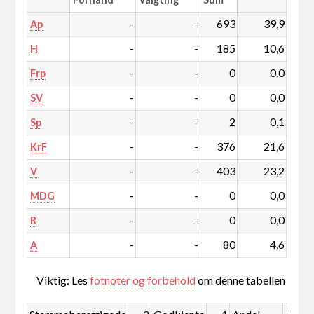
-
-
693
39,9
Ap
-
-
185
10,6
H
-
-
0
0,0
Frp
-
-
0
0,0
SV
-
-
2
0,1
Sp
-
-
376
21,6
KrF
-
-
403
23,2
V
-
-
0
0,0
MDG
-
-
0
0,0
R
-
-
80
4,6
A
Viktig: Les
fotnoter og forbehold
om denne tabellen