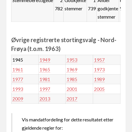
Stemmeberettigede
2
Godkjente
1
Andel
62,5
782
stemmer
739
godkjente
%
stemmer
Øvrige registrerte stortingsvalg - Nord-
Frøya (t.o.m. 1963)
1945
1949
1953
1957
1961
1965
1969
1973
1977
1981
1985
1989
1993
1997
2001
2005
2009
2013
2017
Vis mandatfordeling for dette resultatet etter
gjeldende regler for: