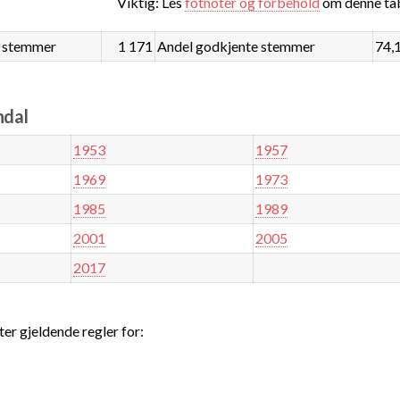
Viktig: Les
fotnoter og forbehold
om denne tab
 stemmer
1 171
Andel godkjente stemmer
74,
ndal
1953
1957
1969
1973
1985
1989
2001
2005
2017
ter gjeldende regler for: