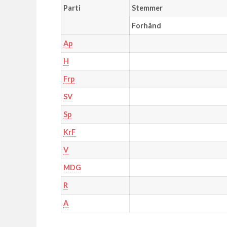
Parti
Stemmer
Forhånd
Ap
H
Frp
SV
Sp
KrF
V
MDG
R
A