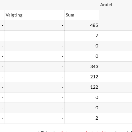
Andel
Valgting
Sum
-
-
485
-
-
7
-
-
0
-
-
0
-
-
343
-
-
212
-
-
122
-
-
0
-
-
0
-
-
2