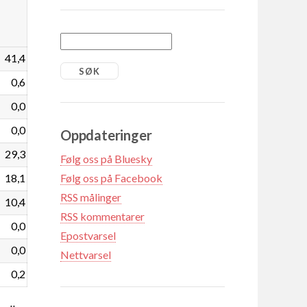
41,4
0,6
0,0
0,0
Oppdateringer
29,3
Følg oss på Bluesky
18,1
Følg oss på Facebook
RSS målinger
10,4
RSS kommentarer
0,0
Epostvarsel
0,0
Nettvarsel
0,2