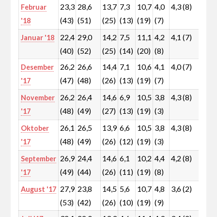
23,3
28,6
13,7
7,3
10,7
4,0
4,3 (8)
3,4
Februar
(43)
(51)
(25)
(13)
(19)
(7)
(2)
'18
22,4
29,0
14,2
7,5
11,1
4,2
4,1 (7)
3,0
Januar '18
(40)
(52)
(25)
(14)
(20)
(8)
(2)
26,2
26,6
14,4
7,1
10,6
4,1
4,0 (7)
3,4
Desember
(47)
(48)
(26)
(13)
(19)
(7)
(2)
'17
26,2
26,4
14,6
6,9
10,5
3,8
4,3 (8)
2,8
November
(48)
(49)
(27)
(13)
(19)
(3)
(1)
'17
26,1
26,5
13,9
6,6
10,5
3,8
4,3 (8)
3,7
Oktober
(48)
(49)
(26)
(12)
(19)
(3)
(3)
'17
26,9
24,4
14,6
6,1
10,2
4,4
4,2 (8)
3,9
September
(49)
(44)
(26)
(11)
(19)
(8)
(3)
'17
27,9
23,8
14,5
5,6
10,7
4,8
3,6 (2)
4,0
August '17
(53)
(42)
(26)
(10)
(19)
(9)
(7)