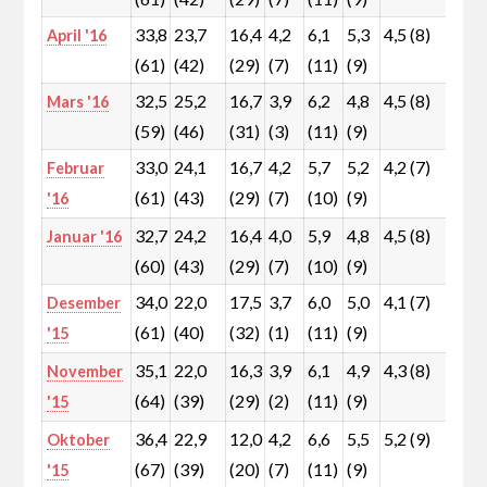
33,8
23,7
16,4
4,2
6,1
5,3
4,5 (8)
3,2
April '16
(61)
(42)
(29)
(7)
(11)
(9)
(2)
32,5
25,2
16,7
3,9
6,2
4,8
4,5 (8)
3,2
Mars '16
(59)
(46)
(31)
(3)
(11)
(9)
(2)
33,0
24,1
16,7
4,2
5,7
5,2
4,2 (7)
3,8
Februar
(61)
(43)
(29)
(7)
(10)
(9)
(3)
'16
32,7
24,2
16,4
4,0
5,9
4,8
4,5 (8)
4,0
Januar '16
(60)
(43)
(29)
(7)
(10)
(9)
(3)
34,0
22,0
17,5
3,7
6,0
5,0
4,1 (7)
4,3
Desember
(61)
(40)
(32)
(1)
(11)
(9)
(8)
'15
35,1
22,0
16,3
3,9
6,1
4,9
4,3 (8)
4,1
November
(64)
(39)
(29)
(2)
(11)
(9)
(7)
'15
36,4
22,9
12,0
4,2
6,6
5,5
5,2 (9)
4,2
Oktober
(67)
(39)
(20)
(7)
(11)
(9)
(7)
'15