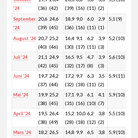
(36)
(42)
(39)
(16)
(11)
(2)
(2)
'24
20,6
24,6
18,9
9,0
6,0
2,9
5,1 (9)
3,3
September
(39)
(45)
(36)
(16)
(11)
(1)
(2)
'24
20,7
25,2
16,4
9,1
6,2
3,9
5,2 (10)
3,6
August '24
(40)
(46)
(30)
(17)
(11)
(3)
(2)
21,1
24,9
16,5
9,5
4,7
3,9
5,6 (10)
3,7
Juli '24
(42)
(45)
(32)
(17)
(8)
(3)
(2)
19,7
24,2
17,2
9,7
6,3
3,5
5,9 (11)
3,4
Juni '24
(37)
(44)
(32)
(18)
(11)
(2)
(2)
19,9
25,2
17,1
9,3
6,1
4,1
5,9 (10)
3,7
Mai '24
(38)
(45)
(31)
(16)
(10)
(7)
(3)
19,5
26,4
15,2
10,0
6,2
3,8
5,5 (10)
3,6
April '24
(38)
(49)
(28)
(18)
(12)
(2)
(2)
18,2
26,5
14,8
9,9
6,5
3,8
5,9 (10)
4,0
Mars '24