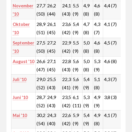
27,7
26,2
24,1
5,5
4,9
4,6
4,4 (7)
0,0
November
(50)
(44)
(43)
(9)
(8)
(8)
(0)
'10
28,9
26,1
23,6
5,4
4,7
4,3
4,1 (7)
0,0
Oktober
(51)
(45)
(42)
(9)
(8)
(7)
(0)
'10
27,5
27,2
22,9
5,5
5,0
4,6
4,5 (7)
0,0
September
(50)
(45)
(42)
(9)
(8)
(8)
(0)
'10
26,6
27,1
22,8
5,6
5,0
5,3
4,6 (8)
0,0
August '10
(47)
(45)
(43)
(9)
(8)
(9)
(0)
29,0
25,5
22,3
5,6
5,4
5,1
4,3 (7)
0,0
Juli '10
(52)
(43)
(41)
(9)
(9)
(8)
(0)
28,7
24,9
23,5
6,1
5,3
4,9
3,8 (3)
0,0
Juni '10
(52)
(43)
(42)
(11)
(9)
(9)
(0)
30,2
24,3
22,6
5,9
5,4
4,9
4,1 (7)
0,0
Mai '10
(54)
(40)
(42)
(9)
(9)
(8)
(0)