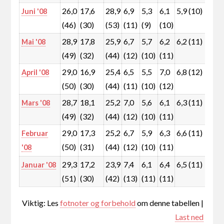
26,0
17,6
28,9
6,9
5,3
6,1
5,9 (10)
0,0
Juni '08
(46)
(30)
(53)
(11)
(9)
(10)
(0)
28,9
17,8
25,9
6,7
5,7
6,2
6,2 (11)
0,0
Mai '08
(49)
(32)
(44)
(12)
(10)
(11)
(0)
29,0
16,9
25,4
6,5
5,5
7,0
6,8 (12)
0,0
April '08
(50)
(30)
(44)
(11)
(10)
(12)
(0)
28,7
18,1
25,2
7,0
5,6
6,1
6,3 (11)
0,0
Mars '08
(49)
(32)
(44)
(12)
(10)
(11)
(0)
29,0
17,3
25,2
6,7
5,9
6,3
6,6 (11)
0,0
Februar
(50)
(31)
(44)
(12)
(10)
(11)
(0)
'08
29,3
17,2
23,9
7,4
6,1
6,4
6,5 (11)
0,0
Januar '08
(51)
(30)
(42)
(13)
(11)
(11)
(0)
Viktig: Les
fotnoter og forbehold
om denne tabellen |
Last ned