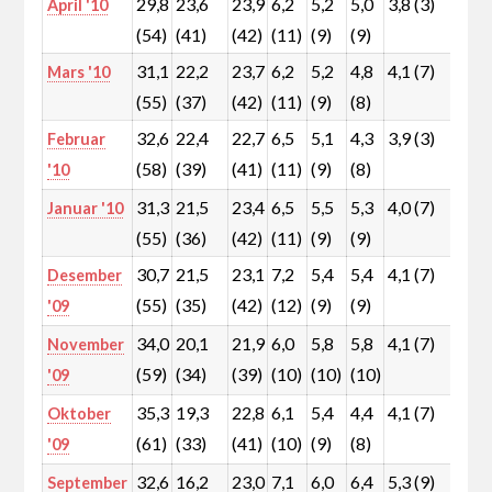
29,8
23,6
23,9
6,2
5,2
5,0
3,8 (3)
0,0
April '10
(54)
(41)
(42)
(11)
(9)
(9)
(0)
31,1
22,2
23,7
6,2
5,2
4,8
4,1 (7)
0,0
Mars '10
(55)
(37)
(42)
(11)
(9)
(8)
(0)
32,6
22,4
22,7
6,5
5,1
4,3
3,9 (3)
0,0
Februar
(58)
(39)
(41)
(11)
(9)
(8)
(0)
'10
31,3
21,5
23,4
6,5
5,5
5,3
4,0 (7)
0,0
Januar '10
(55)
(36)
(42)
(11)
(9)
(9)
(0)
30,7
21,5
23,1
7,2
5,4
5,4
4,1 (7)
0,0
Desember
(55)
(35)
(42)
(12)
(9)
(9)
(0)
'09
34,0
20,1
21,9
6,0
5,8
5,8
4,1 (7)
0,0
November
(59)
(34)
(39)
(10)
(10)
(10)
(0)
'09
35,3
19,3
22,8
6,1
5,4
4,4
4,1 (7)
0,0
Oktober
(61)
(33)
(41)
(10)
(9)
(8)
(0)
'09
32,6
16,2
23,0
7,1
6,0
6,4
5,3 (9)
0,0
September