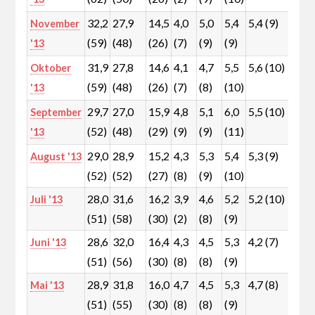
32,2
27,9
14,5
4,0
5,0
5,4
5,4 (9)
3,3
November
(59)
(48)
(26)
(7)
(9)
(9)
(2)
'13
31,9
27,8
14,6
4,1
4,7
5,5
5,6 (10)
3,2
Oktober
(59)
(48)
(26)
(7)
(8)
(10)
(1)
'13
29,7
27,0
15,9
4,8
5,1
6,0
5,5 (10)
3,2
September
(52)
(48)
(29)
(9)
(9)
(11)
(1)
'13
29,0
28,9
15,2
4,3
5,3
5,4
5,3 (9)
3,5
August '13
(52)
(52)
(27)
(8)
(9)
(10)
(2)
28,0
31,6
16,2
3,9
4,6
5,2
5,2 (10)
2,3
Juli '13
(51)
(58)
(30)
(2)
(8)
(9)
(1)
28,6
32,0
16,4
4,3
4,5
5,3
4,2 (7)
1,5
Juni '13
(51)
(56)
(30)
(8)
(8)
(9)
(0)
28,9
31,8
16,0
4,7
4,5
5,3
4,7 (8)
1,4
Mai '13
(51)
(55)
(30)
(8)
(8)
(9)
(0)