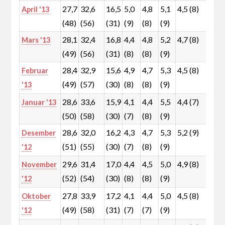
27,7
32,6
16,5
5,0
4,8
5,1
4,5 (8)
1,0
April '13
(48)
(56)
(31)
(9)
(8)
(9)
(0)
28,1
32,4
16,8
4,4
4,8
5,2
4,7 (8)
1,0
Mars '13
(49)
(56)
(31)
(8)
(8)
(9)
(0)
28,4
32,9
15,6
4,9
4,7
5,3
4,5 (8)
0,9
Februar
(49)
(57)
(30)
(8)
(8)
(9)
(0)
'13
28,6
33,6
15,9
4,1
4,4
5,5
4,4 (7)
0,6
Januar '13
(50)
(58)
(30)
(7)
(8)
(9)
(0)
28,6
32,0
16,2
4,3
4,7
5,3
5,2 (9)
0,6
Desember
(51)
(55)
(30)
(7)
(8)
(9)
(0)
'12
29,6
31,4
17,0
4,4
4,5
5,0
4,9 (8)
0,3
November
(52)
(54)
(30)
(8)
(8)
(9)
(0)
'12
27,8
33,9
17,2
4,1
4,4
5,0
4,5 (8)
0,5
Oktober
(49)
(58)
(31)
(7)
(7)
(9)
(0)
'12