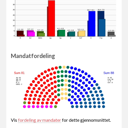
30
25
16,4 -7,5
23,7 +9,1
20
15
10
6,1 +0,5
4,2 -1,4
1,5 -3,8
5,3 +1,1
3,2 -1,6
4,5 +0,8
1,3 -3,0
5
0
R
SV
MDG
Ap
Sp
V
KrF
H
Frp
A
Mandatfordeling
Sum 81
Sum 88
Ap: 61
H: 42
Sp: 11
Frp: 29
SV: 7
V: 8
R: 0
KrF: 9
MDG: 2
Vis
fordeling av mandater
for dette gjennomsnittet.