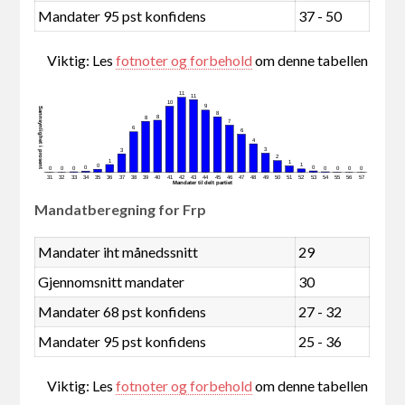
Mandater 95 pst konfidens
37 - 50
Viktig: Les
fotnoter og forbehold
om denne tabellen
11
11
10
9
Sannsynlighet i prosent
8
8
8
7
6
6
4
3
3
2
1
1
1
0
0
0
0
0
0
0
0
0
0
31
32
33
34
35
36
37
38
39
40
41
42
43
44
45
46
47
48
49
50
51
52
53
54
55
56
57
Mandater tildelt partiet
Mandatberegning for Frp
Mandater iht månedssnitt
29
Gjennomsnitt mandater
30
Mandater 68 pst konfidens
27 - 32
Mandater 95 pst konfidens
25 - 36
Viktig: Les
fotnoter og forbehold
om denne tabellen