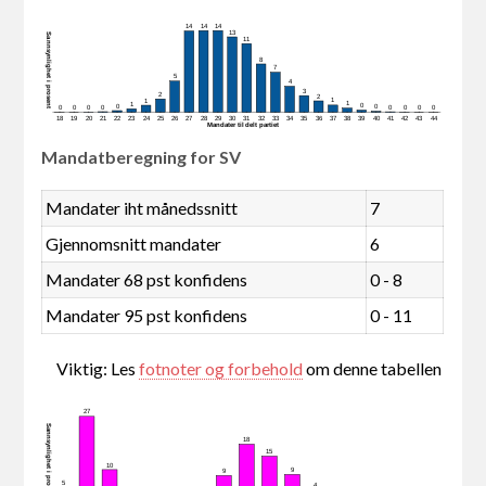
14
14
14
13
Sannsynlighet i prosent
11
8
7
5
4
3
2
2
1
1
1
1
0
0
0
0
0
0
0
0
0
0
0
18
19
20
21
22
23
24
25
26
27
28
29
30
31
32
33
34
35
36
37
38
39
40
41
42
43
44
Mandater tildelt partiet
Mandatberegning for SV
Mandater iht månedssnitt
7
Gjennomsnitt mandater
6
Mandater 68 pst konfidens
0 - 8
Mandater 95 pst konfidens
0 - 11
Viktig: Les
fotnoter og forbehold
om denne tabellen
27
Sannsynlighet i prosent
18
15
10
9
9
5
4