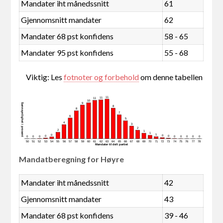
Mandater iht månedssnitt
61
Gjennomsnitt mandater
62
Mandater 68 pst konfidens
58 - 65
Mandater 95 pst konfidens
55 - 68
Viktig: Les
fotnoter og forbehold
om denne tabellen
11
11
11
10
9
Sannsynlighet i prosent
8
8
7
6
5
4
3
2
2
1
1
1
0
0
0
0
0
0
0
0
0
0
0
0
50
51
52
53
54
55
56
57
58
59
60
61
62
63
64
65
66
67
68
69
70
71
72
73
74
75
76
77
78
Mandater tildelt partiet
Mandatberegning for Høyre
Mandater iht månedssnitt
42
Gjennomsnitt mandater
43
Mandater 68 pst konfidens
39 - 46