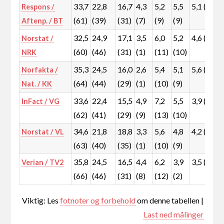
33,7
22,8
16,7
4,3
5,2
5,5
5,1 (9)
Respons /
(61)
(39)
(31)
(7)
(9)
(9)
Aftenp. / BT
32,5
24,9
17,1
3,5
6,0
5,2
4,6 (8)
Norstat /
(60)
(46)
(31)
(1)
(11)
(10)
NRK
35,3
24,5
16,0
2,6
5,4
5,1
5,6 (10)
Norfakta /
(64)
(44)
(29)
(1)
(10)
(9)
Nat. / KK
33,6
22,4
15,5
4,9
7,2
5,5
3,9 (3)
InFact / VG
(62)
(41)
(29)
(9)
(13)
(10)
34,6
21,8
18,8
3,3
5,6
4,8
4,2 (8)
Norstat / VL
(63)
(40)
(35)
(1)
(10)
(9)
35,8
24,5
16,5
4,4
6,2
3,9
3,5 (2)
Verian / TV2
(66)
(46)
(31)
(8)
(12)
(2)
Viktig: Les
fotnoter og forbehold
om denne tabellen |
Last ned målinger