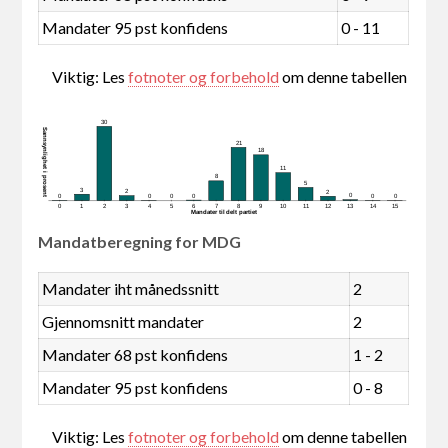
Mandater 95 pst konfidens
0 - 11
Viktig: Les
fotnoter og forbehold
om denne tabellen
30
Sannsynlighet i prosent
21
18
11
8
5
3
2
2
0
0
0
0
0
0
0
0
1
2
3
4
5
6
7
8
9
10
11
12
13
14
15
Mandater tildelt partiet
Mandatberegning for MDG
Mandater iht månedssnitt
2
Gjennomsnitt mandater
2
Mandater 68 pst konfidens
1 - 2
Mandater 95 pst konfidens
0 - 8
Viktig: Les
fotnoter og forbehold
om denne tabellen