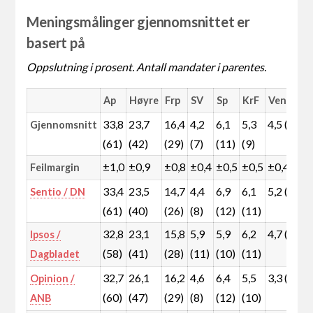
Meningsmålinger gjennomsnittet er
basert på
Oppslutning i prosent. Antall mandater i parentes.
Ap
Høyre
Frp
SV
Sp
KrF
Venstre
33,8
23,7
16,4
4,2
6,1
5,3
4,5 (8)
Gjennomsnitt
(61)
(42)
(29)
(7)
(11)
(9)
±1,0
±0,9
±0,8
±0,4
±0,5
±0,5
±0,4
Feilmargin
33,4
23,5
14,7
4,4
6,9
6,1
5,2 (9)
Sentio / DN
(61)
(40)
(26)
(8)
(12)
(11)
32,8
23,1
15,8
5,9
5,9
6,2
4,7 (8)
Ipsos /
(58)
(41)
(28)
(11)
(10)
(11)
Dagbladet
32,7
26,1
16,2
4,6
6,4
5,5
3,3 (2)
Opinion /
(60)
(47)
(29)
(8)
(12)
(10)
ANB