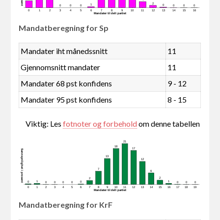
2
1
0
0
0
0
0
0
0
0
1
2
3
4
5
6
7
8
9
10
11
12
13
14
15
16
Mandater tildelt partiet
Mandatberegning for Sp
Mandater iht månedssnitt
11
Gjennomsnitt mandater
11
Mandater 68 pst konfidens
9 - 12
Mandater 95 pst konfidens
8 - 15
Viktig: Les
fotnoter og forbehold
om denne tabellen
21
18
17
Sannsynlighet i prosent
13
12
7
6
2
2
1
1
0
0
0
0
0
0
0
0
0
0
1
2
3
4
5
6
7
8
9
10
11
12
13
14
15
16
17
18
19
Mandater tildelt partiet
Mandatberegning for KrF