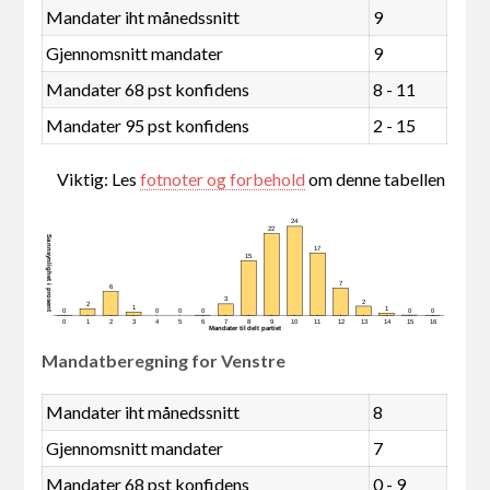
Mandater iht månedssnitt
9
Gjennomsnitt mandater
9
Mandater 68 pst konfidens
8 - 11
Mandater 95 pst konfidens
2 - 15
Viktig: Les
fotnoter og forbehold
om denne tabellen
24
22
Sannsynlighet i prosent
17
15
7
6
3
2
2
1
1
0
0
0
0
0
0
0
1
2
3
4
5
6
7
8
9
10
11
12
13
14
15
16
Mandater tildelt partiet
Mandatberegning for Venstre
Mandater iht månedssnitt
8
Gjennomsnitt mandater
7
Mandater 68 pst konfidens
0 - 9