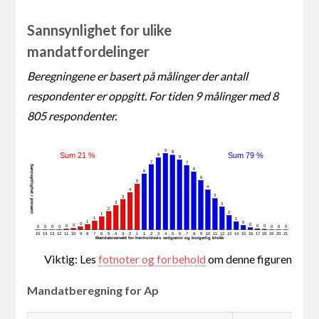
Sannsynlighet for ulike
mandatfordelinger
Beregningene er basert på målinger der antall
respondenter er oppgitt. For tiden 9 målinger med 8
805 respondenter.
9
8
Sum 21 %
Sum 79 %
8
8
7
7
Sannsynlighet i prosent
6
6
6
5
4
4
3
3
3
3
2
2
1
1
1
1
0
0
0
0
0
0
0
0
0
0
0
0
0
0
15
14
13
12
11
10
9
8
7
6
5
4
3
2
1
1
2
3
4
5
6
7
8
9
10
11
12
13
14
15
16
17
18
19
20
21
Mandatovervekt for henholdsvis rødgrønn og borgerlig blokk
Viktig: Les
fotnoter og forbehold
om denne figuren
Mandatberegning for Ap