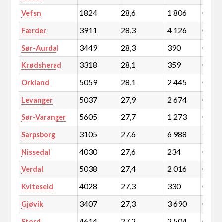
1824
28,6
1 806
0,3
Vefsn
3911
28,3
4 126
0,7
Færder
3449
28,3
390
0,1
Sør-Aurdal
3318
28,1
359
0,1
Krødsherad
5059
28,1
2 445
0,4
Orkland
5037
27,9
2 674
0,5
Levanger
5605
27,7
1 273
0,2
Sør-Varanger
3105
27,6
6 988
1,2
Sarpsborg
4030
27,6
234
0,0
Nissedal
5038
27,4
2 016
0,4
Verdal
4028
27,3
330
0,1
Kviteseid
3407
27,3
3 690
0,6
Gjøvik
4614
27,2
2 504
0,4
Stord