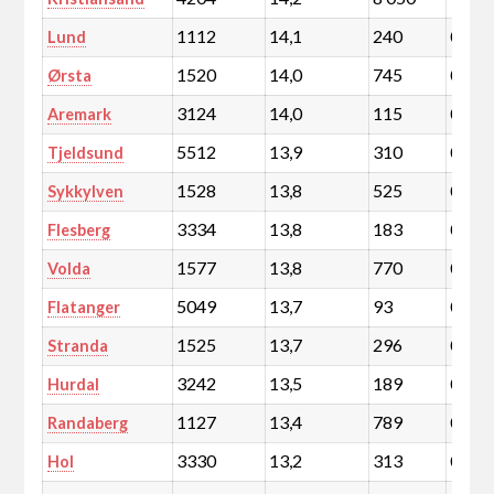
1112
14,1
240
0,0
Lund
1520
14,0
745
0,1
Ørsta
3124
14,0
115
0,0
Aremark
5512
13,9
310
0,1
Tjeldsund
1528
13,8
525
0,1
Sykkylven
3334
13,8
183
0,0
Flesberg
1577
13,8
770
0,1
Volda
5049
13,7
93
0,0
Flatanger
1525
13,7
296
0,1
Stranda
3242
13,5
189
0,0
Hurdal
1127
13,4
789
0,1
Randaberg
3330
13,2
313
0,1
Hol