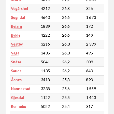
4212
26,8
326
0,1
Vegårshei
4640
26,6
1 673
0,3
Sogndal
1839
26,6
172
0,0
Beiarn
4222
26,6
149
0,0
Bykle
3216
26,3
2 399
0,4
Vestby
3435
26,3
495
0,1
Vågå
5041
26,2
309
0,1
Snåsa
1135
26,2
640
0,1
Sauda
3418
25,8
890
0,2
Åsnes
3238
25,6
1 559
0,3
Nannestad
1122
25,5
1 443
0,3
Gjesdal
5022
25,4
317
0,1
Rennebu