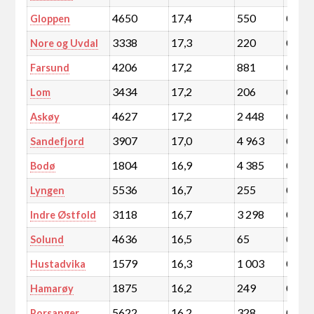
4650
17,4
550
0,1
Gloppen
3338
17,3
220
0,0
Nore og Uvdal
4206
17,2
881
0,2
Farsund
3434
17,2
206
0,0
Lom
4627
17,2
2 448
0,4
Askøy
3907
17,0
4 963
0,9
Sandefjord
1804
16,9
4 385
0,8
Bodø
5536
16,7
255
0,0
Lyngen
3118
16,7
3 298
0,6
Indre Østfold
4636
16,5
65
0,0
Solund
1579
16,3
1 003
0,2
Hustadvika
1875
16,2
249
0,0
Hamarøy
5622
16,2
328
0,1
Porsanger