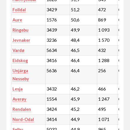
3429
51,2
472
0,1
Folldal
1576
50,6
869
0,2
Aure
3439
49,9
1 093
0,2
Ringebu
3236
48,4
1 570
0,3
Jevnaker
5634
46,5
432
0,1
Vardø
3416
46,4
1 288
0,2
Eidskog
5636
46,4
256
0,0
Unjárga
Nesseby
3432
46,2
466
0,1
Lesja
1554
45,9
1 247
0,2
Averøy
3424
45,2
495
0,1
Rendalen
3414
44,9
1 071
0,2
Nord-Odal
5032
44,9
965
0,2
Selbu