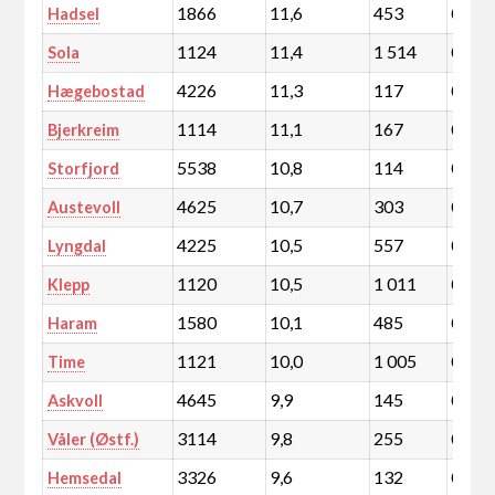
1866
11,6
453
0,1
Hadsel
1124
11,4
1 514
0,3
Sola
4226
11,3
117
0,0
Hægebostad
1114
11,1
167
0,0
Bjerkreim
5538
10,8
114
0,0
Storfjord
4625
10,7
303
0,1
Austevoll
4225
10,5
557
0,1
Lyngdal
1120
10,5
1 011
0,2
Klepp
1580
10,1
485
0,1
Haram
1121
10,0
1 005
0,2
Time
4645
9,9
145
0,0
Askvoll
3114
9,8
255
0,0
Våler (Østf.)
3326
9,6
132
0,0
Hemsedal