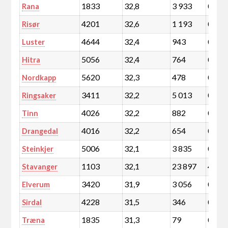
1833
32,8
3 933
0,7
Rana
4201
32,6
1 193
0,2
Risør
4644
32,4
943
0,2
Luster
5056
32,4
764
0,1
Hitra
5620
32,3
478
0,1
Nordkapp
3411
32,2
5 013
0,9
Ringsaker
4026
32,2
882
0,2
Tinn
4016
32,2
654
0,1
Drangedal
5006
32,1
3 835
0,7
Steinkjer
1103
32,1
23 897
4,1
Stavanger
3420
31,9
3 056
0,5
Elverum
4228
31,5
346
0,1
Sirdal
1835
31,3
79
0,0
Træna