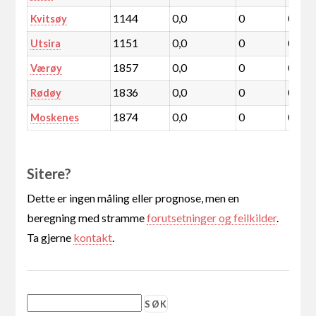
1144
0,0
0
0,0
Kvitsøy
1151
0,0
0
0,0
Utsira
1857
0,0
0
0,0
Værøy
1836
0,0
0
0,0
Rødøy
1874
0,0
0
0,0
Moskenes
Sitere?
Dette er ingen måling eller prognose, men en
beregning med stramme
forutsetninger og feilkilder
.
Ta gjerne
kontakt
.