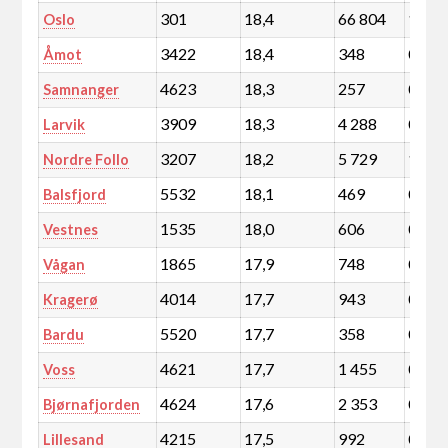
301
18,4
66 804
11,6
Oslo
3422
18,4
348
0,1
Åmot
4623
18,3
257
0,0
Samnanger
3909
18,3
4 288
0,7
Larvik
3207
18,2
5 729
1,0
Nordre Follo
5532
18,1
469
0,1
Balsfjord
1535
18,0
606
0,1
Vestnes
1865
17,9
748
0,1
Vågan
4014
17,7
943
0,2
Kragerø
5520
17,7
358
0,1
Bardu
4621
17,7
1 455
0,3
Voss
4624
17,6
2 353
0,4
Bjørnafjorden
4215
17,5
992
0,2
Lillesand