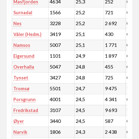
4634
25,3
252
0,0
Masfjorden
1566
25,2
721
0,1
Surnadal
3228
25,2
2 692
0,5
Nes
3419
25,1
430
0,1
Våler (Hedm.)
5007
25,1
1 771
0,3
Namsos
1101
24,9
1 897
0,3
Eigersund
5047
24,8
455
0,1
Overhalla
3427
24,8
725
0,1
Tynset
5501
24,7
9 475
1,6
Tromsø
4001
24,5
4 341
0,8
Porsgrunn
3107
24,5
9 693
1,7
Fredrikstad
3440
24,5
587
0,1
Øyer
1806
24,3
2 438
0,4
Narvik