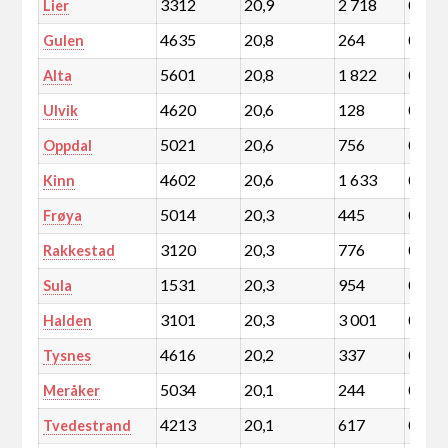
3312
20,9
2 718
0,5
Lier
4635
20,8
264
0,0
Gulen
5601
20,8
1 822
0,3
Alta
4620
20,6
128
0,0
Ulvik
5021
20,6
756
0,1
Oppdal
4602
20,6
1 633
0,3
Kinn
5014
20,3
445
0,1
Frøya
3120
20,3
776
0,1
Rakkestad
1531
20,3
954
0,2
Sula
3101
20,3
3 001
0,5
Halden
4616
20,2
337
0,1
Tysnes
5034
20,1
244
0,0
Meråker
4213
20,1
617
0,1
Tvedestrand