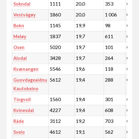
1111
20,0
353
0,1
Sokndal
1860
20,0
1 006
0,2
Vestvågøy
1145
19,9
98
0,0
Bokn
1837
19,7
611
0,1
Meløy
5020
19,7
101
0,0
Osen
3428
19,7
264
0,0
Alvdal
5546
19,6
118
0,0
Kvænangen
5612
19,4
288
0,1
Guovdageaidnu
Kautokeino
1560
19,4
301
0,1
Tingvoll
4227
19,4
608
0,1
Kvinesdal
3112
19,2
703
0,1
Råde
4612
19,1
562
0,1
Sveio