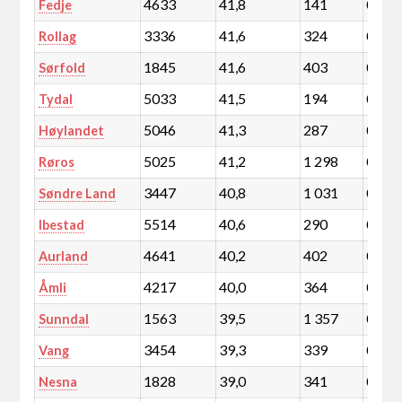
4633
41,8
141
0,0
Fedje
3336
41,6
324
0,1
Rollag
1845
41,6
403
0,1
Sørfold
5033
41,5
194
0,0
Tydal
5046
41,3
287
0,0
Høylandet
5025
41,2
1 298
0,2
Røros
3447
40,8
1 031
0,2
Søndre Land
5514
40,6
290
0,1
Ibestad
4641
40,2
402
0,1
Aurland
4217
40,0
364
0,1
Åmli
1563
39,5
1 357
0,2
Sunndal
3454
39,3
339
0,1
Vang
1828
39,0
341
0,1
Nesna