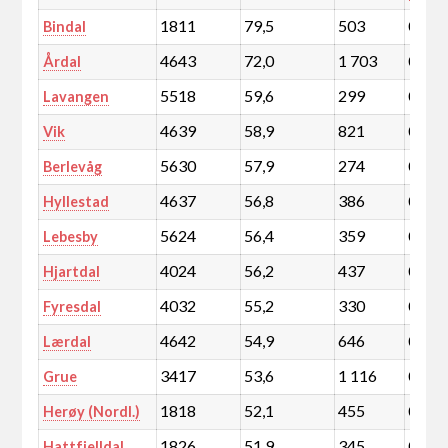
1811
79,5
503
0,1
Bindal
4643
72,0
1 703
0,3
Årdal
5518
59,6
299
0,1
Lavangen
4639
58,9
821
0,1
Vik
5630
57,9
274
0,0
Berlevåg
4637
56,8
386
0,1
Hyllestad
5624
56,4
359
0,1
Lebesby
4024
56,2
437
0,1
Hjartdal
4032
55,2
330
0,1
Fyresdal
4642
54,9
646
0,1
Lærdal
3417
53,6
1 116
0,2
Grue
1818
52,1
455
0,1
Herøy (Nordl.)
1826
51,9
345
0,1
Hattfjelldal