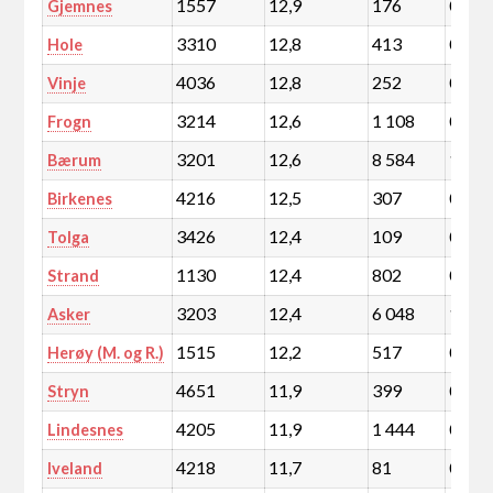
1557
12,9
176
0,0
Gjemnes
3310
12,8
413
0,1
Hole
4036
12,8
252
0,0
Vinje
3214
12,6
1 108
0,2
Frogn
3201
12,6
8 584
1,5
Bærum
4216
12,5
307
0,1
Birkenes
3426
12,4
109
0,0
Tolga
1130
12,4
802
0,1
Strand
3203
12,4
6 048
1,0
Asker
1515
12,2
517
0,1
Herøy (M. og R.)
4651
11,9
399
0,1
Stryn
4205
11,9
1 444
0,3
Lindesnes
4218
11,7
81
0,0
Iveland