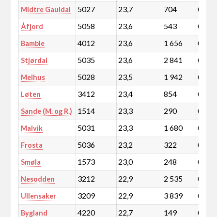
5027
23,7
704
0,1
Midtre Gauldal
5058
23,6
543
0,1
Åfjord
4012
23,6
1 656
0,3
Bamble
5035
23,6
2 841
0,5
Stjørdal
5028
23,5
1 942
0,3
Melhus
3412
23,4
854
0,1
Løten
1514
23,3
290
0,1
Sande (M. og R.)
5031
23,3
1 680
0,3
Malvik
5036
23,2
322
0,1
Frosta
1573
23,0
248
0,0
Smøla
3212
22,9
2 535
0,4
Nesodden
3209
22,9
3 839
0,7
Ullensaker
4220
22,7
149
0,0
Bygland