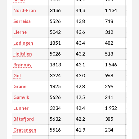
3436
44,3
1 134
0,2
Nord-Fron
5526
43,8
718
0,1
Sørreisa
5042
43,6
312
0,1
Lierne
1851
43,4
482
0,1
Lødingen
5026
43,2
518
0,1
Holtålen
1813
43,1
1 546
0,3
Brønnøy
3324
43,0
968
0,2
Gol
1825
42,8
299
0,1
Grane
5626
42,5
241
0,0
Gamvik
3234
42,4
1 952
0,3
Lunner
5632
42,2
385
0,1
Båtsfjord
5516
41,9
234
0,0
Gratangen