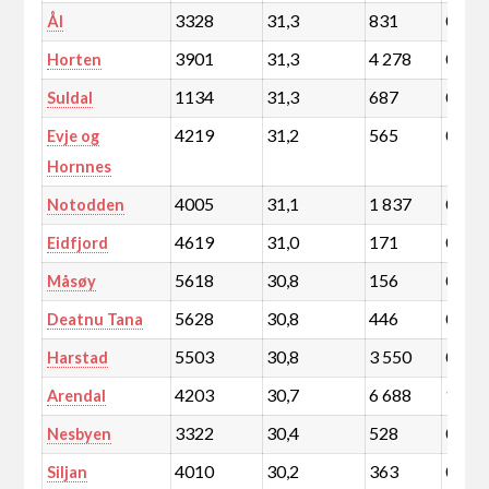
3328
31,3
831
0,1
Ål
3901
31,3
4 278
0,7
Horten
1134
31,3
687
0,1
Suldal
4219
31,2
565
0,1
Evje og
Hornnes
4005
31,1
1 837
0,3
Notodden
4619
31,0
171
0,0
Eidfjord
5618
30,8
156
0,0
Måsøy
5628
30,8
446
0,1
Deatnu Tana
5503
30,8
3 550
0,6
Harstad
4203
30,7
6 688
1,2
Arendal
3322
30,4
528
0,1
Nesbyen
4010
30,2
363
0,1
Siljan