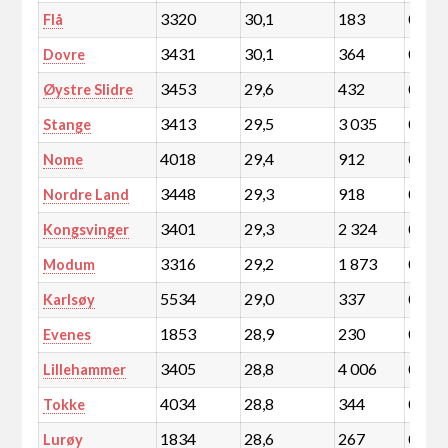
3320
30,1
183
0,0
Flå
3431
30,1
364
0,1
Dovre
3453
29,6
432
0,1
Øystre Slidre
3413
29,5
3 035
0,5
Stange
4018
29,4
912
0,2
Nome
3448
29,3
918
0,2
Nordre Land
3401
29,3
2 324
0,4
Kongsvinger
3316
29,2
1 873
0,3
Modum
5534
29,0
337
0,1
Karlsøy
1853
28,9
230
0,0
Evenes
3405
28,8
4 006
0,7
Lillehammer
4034
28,8
344
0,1
Tokke
1834
28,6
267
0,0
Lurøy