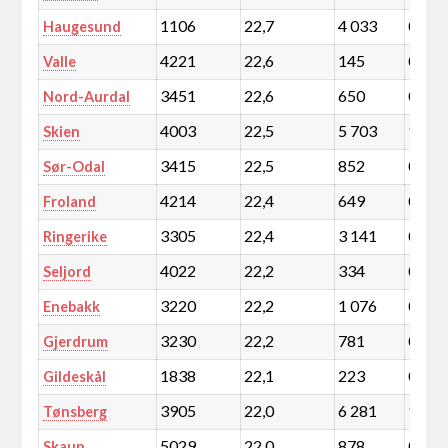
1106
22,7
4 033
0,7
Haugesund
4221
22,6
145
0,0
Valle
3451
22,6
650
0,1
Nord-Aurdal
4003
22,5
5 703
1,0
Skien
3415
22,5
852
0,1
Sør-Odal
4214
22,4
649
0,1
Froland
3305
22,4
3 141
0,5
Ringerike
4022
22,2
334
0,1
Seljord
3220
22,2
1 076
0,2
Enebakk
3230
22,2
781
0,1
Gjerdrum
1838
22,1
223
0,0
Gildeskål
3905
22,0
6 281
1,1
Tønsberg
5029
22,0
878
0,2
Skaun