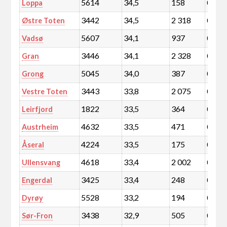
5614
34,5
158
0,0
Loppa
3442
34,5
2 318
0,4
Østre Toten
5607
34,1
937
0,2
Vadsø
3446
34,1
2 328
0,4
Gran
5045
34,0
387
0,1
Grong
3443
33,8
2 075
0,4
Vestre Toten
1822
33,5
364
0,1
Leirfjord
4632
33,5
471
0,1
Austrheim
4224
33,5
175
0,0
Åseral
4618
33,4
2 002
0,3
Ullensvang
3425
33,4
248
0,0
Engerdal
5528
33,2
194
0,0
Dyrøy
3438
32,9
505
0,1
Sør-Fron