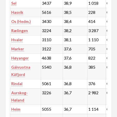
3437
38,9
1 018
0,2
Sel
5616
38,5
228
0,0
Hasvik
3430
38,4
414
0,1
Os (Hedm.)
3224
38,2
3 287
0,6
Rælingen
3110
38,1
1 110
0,2
Hvaler
3122
37,6
705
0,1
Marker
4638
37,6
822
0,1
Høyanger
5540
36,8
385
0,1
Gáivuotna
Kåfjord
5061
36,8
376
0,1
Rindal
3226
36,7
2 982
0,5
Aurskog-
Høland
5055
36,7
1 114
0,2
Heim