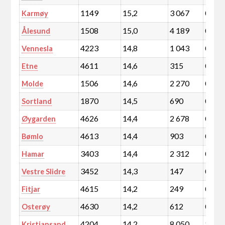
1149
15,2
3 067
0,5
Karmøy
1508
15,0
4 189
0,7
Ålesund
4223
14,8
1 043
0,2
Vennesla
4611
14,6
315
0,1
Etne
1506
14,6
2 270
0,4
Molde
1870
14,5
690
0,1
Sortland
4626
14,4
2 678
0,5
Øygarden
4613
14,4
903
0,2
Bømlo
3403
14,4
2 312
0,4
Hamar
3452
14,3
147
0,0
Vestre Slidre
4615
14,2
249
0,0
Fitjar
4630
14,2
612
0,1
Osterøy
4204
14,2
8 050
1,4
Kristiansand