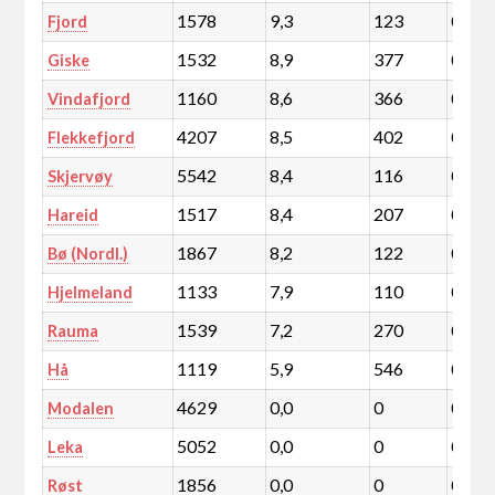
1578
9,3
123
0,0
Fjord
1532
8,9
377
0,1
Giske
1160
8,6
366
0,1
Vindafjord
4207
8,5
402
0,1
Flekkefjord
5542
8,4
116
0,0
Skjervøy
1517
8,4
207
0,0
Hareid
1867
8,2
122
0,0
Bø (Nordl.)
1133
7,9
110
0,0
Hjelmeland
1539
7,2
270
0,0
Rauma
1119
5,9
546
0,1
Hå
4629
0,0
0
0,0
Modalen
5052
0,0
0
0,0
Leka
1856
0,0
0
0,0
Røst