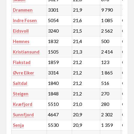
3301
21,9
9 790
1,7
Drammen
5054
21,6
1 085
0,2
Indre Fosen
3240
21,5
2 562
0,4
Eidsvoll
1832
21,4
500
0,1
Hemnes
1505
21,3
2 414
0,4
Kristiansund
1859
21,2
123
0,0
Flakstad
3314
21,2
1 865
0,3
Øvre Eiker
1840
21,2
516
0,1
Saltdal
1848
21,2
270
0,0
Steigen
5510
21,0
280
0,0
Kvæfjord
4647
20,9
2 302
0,4
Sunnfjord
5530
20,9
1 359
0,2
Senja