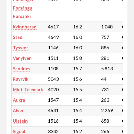
Porsángu
Porsanki
4617
16,2
1 048
0,2
Kvinnherad
4649
16,0
757
0,1
Stad
1146
16,0
886
0,2
Tysvær
1511
15,8
281
0,0
Vanylven
1108
15,7
5 813
1,0
Sandnes
5043
15,6
44
0,0
Røyrvik
4020
15,5
731
0,1
Midt-Telemark
1547
15,4
263
0,0
Aukra
4631
15,4
2 269
0,4
Alver
1516
15,4
658
0,1
Ulstein
3332
15,2
266
0,0
Sigdal