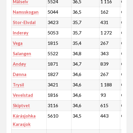
5524
36,5
1 116
0,2
Målselv
5044
36,5
162
0,0
Namsskogan
3423
35,7
431
0,1
Stor-Elvdal
5053
35,7
1 272
0,2
Inderøy
1815
35,4
267
0,0
Vega
5522
34,8
343
0,1
Salangen
1871
34,7
839
0,1
Andøy
1827
34,6
267
0,0
Dønna
3421
34,6
1 188
0,2
Trysil
1816
34,6
93
0,0
Vevelstad
3116
34,6
615
0,1
Skiptvet
5610
34,5
443
0,1
Kárásjohka
Karasjok