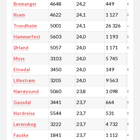
4648
24,2
449
0,1
Bremanger
4622
24,1
1 127
0,2
Kvam
5001
24,1
26 326
4,6
Trondheim
5603
24,0
1 193
0,2
Hammerfest
5057
24,0
1 171
0,2
Ørland
3103
24,0
5 745
1,0
Moss
3450
24,0
149
0,0
Etnedal
3205
24,0
9 563
1,7
Lillestrøm
5060
23,8
1 098
0,2
Nærøysund
3441
23,7
664
0,1
Gausdal
5544
23,7
531
0,1
Nordreisa
3222
23,7
4 732
0,8
Lørenskog
1841
23,7
1 112
0,2
Fauske