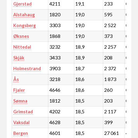
4211
19,1
233
0,0
Gjerstad
1820
19,0
595
0,1
Alstahaug
3303
19,0
2 522
0,4
Kongsberg
1868
19,0
373
0,1
Øksnes
3232
18,9
2 257
0,4
Nittedal
3433
18,9
208
0,0
Skjåk
3903
18,7
2 372
0,4
Holmestrand
3218
18,6
1 873
0,3
Ås
4646
18,6
260
0,0
Fjaler
1812
18,5
203
0,0
Sømna
4202
18,5
2 117
0,4
Grimstad
4628
18,5
399
0,1
Vaksdal
4601
18,5
27 061
4,7
Bergen