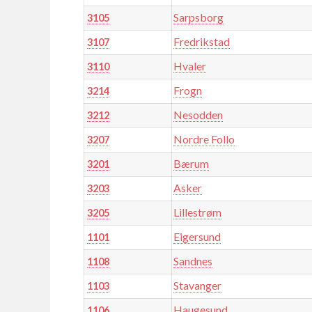
Sarpsborg
3105
Fredrikstad
3107
Hvaler
3110
Frogn
3214
Nesodden
3212
Nordre Follo
3207
Bærum
3201
Asker
3203
Lillestrøm
3205
Eigersund
1101
Sandnes
1108
Stavanger
1103
Haugesund
1106