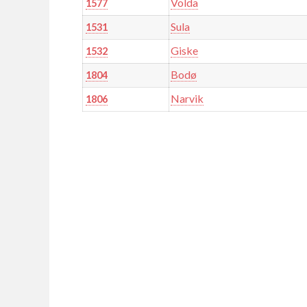
Volda
1577
Sula
1531
Giske
1532
Bodø
1804
Narvik
1806