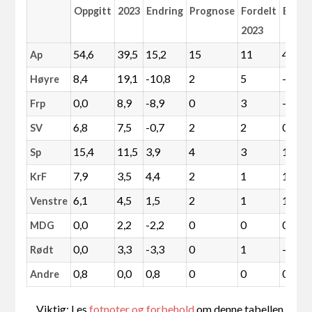
Oppgitt
2023
Endring
Prognose
Fordelt
Endri
2023
54,6
39,5
15,2
15
11
4
Ap
8,4
19,1
-10,8
2
5
-3
Høyre
0,0
8,9
-8,9
0
3
-3
Frp
6,8
7,5
-0,7
2
2
0
SV
15,4
11,5
3,9
4
3
1
Sp
7,9
3,5
4,4
2
1
1
KrF
6,1
4,5
1,5
2
1
1
Venstre
0,0
2,2
-2,2
0
0
0
MDG
0,0
3,3
-3,3
0
1
-1
Rødt
0,8
0,0
0,8
0
0
0
Andre
Viktig: Les
fotnoter og forbehold
om denne tabellen