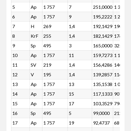
5
Ap
1 757
7
251,0000
1 361
6
Ap
1 757
9
195,2222
1 247
7
H
269
1,4
192,1429
190
8
KrF
255
1,4
182,1429
176
9
Sp
495
3
165,0000
325
10
Ap
1 757
11
159,7273
1 134
11
SV
219
1,4
156,4286
140
12
V
195
1,4
139,2857
116
13
Ap
1 757
13
135,1538
1 021
14
Ap
1 757
15
117,1333
907
15
Ap
1 757
17
103,3529
794
16
Sp
495
5
99,0000
212
17
Ap
1 757
19
92,4737
681