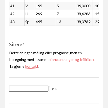
41
V
195
5
39,0000
-108
42
H
269
7
38,4286
-156
43
Sp
495
13
38,0769
-293
Sitere?
Dette er ingen måling eller prognose, men en
beregning med stramme
forutsetninger og feilkilder
.
Ta gjerne
kontakt
.