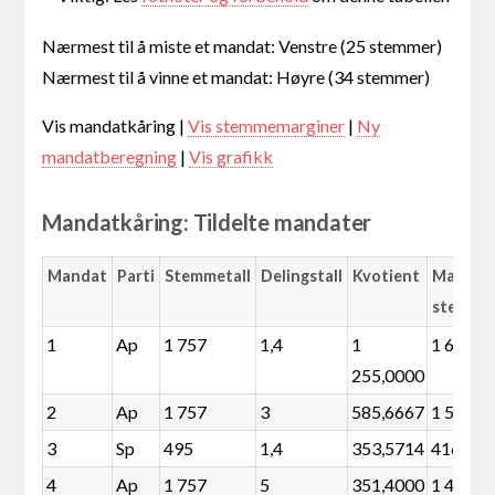
Nærmest til å miste et mandat: Venstre (25 stemmer)
Nærmest til å vinne et mandat: Høyre (34 stemmer)
Vis mandatkåring |
Vis stemmemarginer
|
Ny
mandatberegning
|
Vis grafikk
Mandatkåring: Tildelte mandater
Mandat
Parti
Stemmetall
Delingstall
Kvotient
Margin
stemme
1
Ap
1 757
1,4
1
1 678
255,0000
2
Ap
1 757
3
585,6667
1 587
3
Sp
495
1,4
353,5714
416
4
Ap
1 757
5
351,4000
1 474