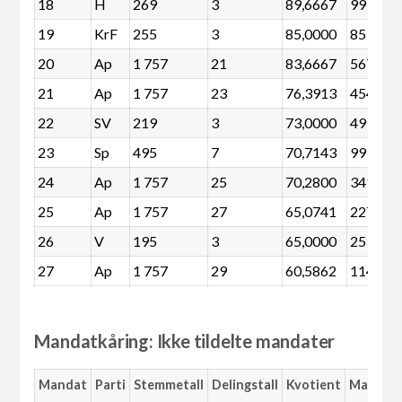
18
H
269
3
89,6667
99
19
KrF
255
3
85,0000
85
20
Ap
1 757
21
83,6667
567
21
Ap
1 757
23
76,3913
454
22
SV
219
3
73,0000
49
23
Sp
495
7
70,7143
99
24
Ap
1 757
25
70,2800
341
25
Ap
1 757
27
65,0741
227
26
V
195
3
65,0000
25
27
Ap
1 757
29
60,5862
114
Mandatkåring: Ikke tildelte mandater
Mandat
Parti
Stemmetall
Delingstall
Kvotient
Margin