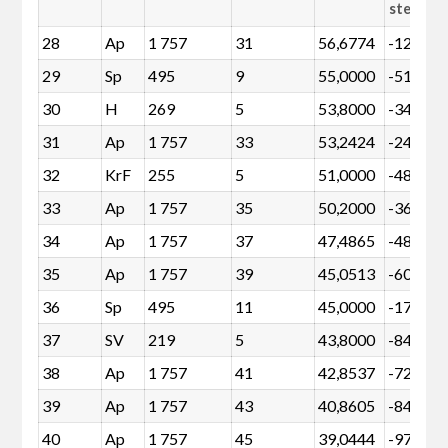
stemme
28
Ap
1 757
31
56,6774
-122
29
Sp
495
9
55,0000
-51
30
H
269
5
53,8000
-34
31
Ap
1 757
33
53,2424
-243
32
KrF
255
5
51,0000
-48
33
Ap
1 757
35
50,2000
-364
34
Ap
1 757
37
47,4865
-485
35
Ap
1 757
39
45,0513
-606
36
Sp
495
11
45,0000
-172
37
SV
219
5
43,8000
-84
38
Ap
1 757
41
42,8537
-728
39
Ap
1 757
43
40,8605
-849
40
Ap
1 757
45
39,0444
-970