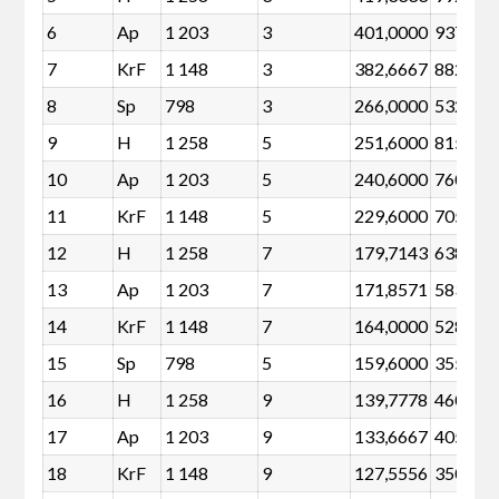
6
Ap
1 203
3
401,0000
937
7
KrF
1 148
3
382,6667
882
8
Sp
798
3
266,0000
532
9
H
1 258
5
251,6000
815
10
Ap
1 203
5
240,6000
760
11
KrF
1 148
5
229,6000
705
12
H
1 258
7
179,7143
638
13
Ap
1 203
7
171,8571
583
14
KrF
1 148
7
164,0000
528
15
Sp
798
5
159,6000
355
16
H
1 258
9
139,7778
460
17
Ap
1 203
9
133,6667
405
18
KrF
1 148
9
127,5556
350