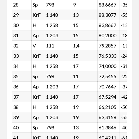
28
Sp
798
9
88,6667
-35
29
KrF
1 148
13
88,3077
-55
30
H
1 258
15
83,8667
-131
31
Ap
1 203
15
80,2000
-186
32
V
111
1,4
79,2857
-19
33
KrF
1 148
15
76,5333
-241
34
H
1 258
17
74,0000
-316
35
Sp
798
11
72,5455
-220
36
Ap
1 203
17
70,7647
-371
37
KrF
1 148
17
67,5294
-426
38
H
1 258
19
66,2105
-501
39
Ap
1 203
19
63,3158
-556
40
Sp
798
13
61,3846
-405
41
KrF
1 148
19
60,4211
-611