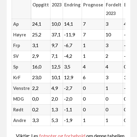
Oppgitt
2023
Endring
Prognose
Fordelt
Endri
2023
24,1
10,0
14,1
7
3
4
Ap
25,2
37,1
-11,9
7
10
-3
Høyre
3,1
9,7
-6,7
1
3
-2
Frp
2,9
7,1
-4,2
1
2
-1
SV
16,0
12,5
3,5
4
4
0
Sp
23,0
10,1
12,9
6
3
3
KrF
2,2
4,9
-2,7
0
1
-1
Venstre
0,0
2,0
-2,0
0
0
0
MDG
0,2
1,3
-1,1
0
0
0
Rødt
3,3
5,3
-1,9
1
1
0
Andre
Viktig: Les
fotnoter og forbehold
om denne tabellen