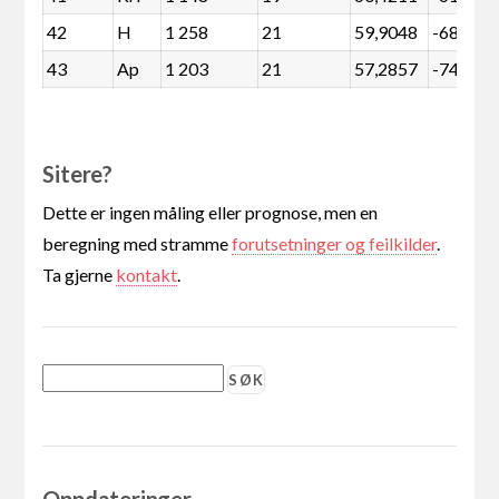
42
H
1 258
21
59,9048
-686
43
Ap
1 203
21
57,2857
-741
Sitere?
Dette er ingen måling eller prognose, men en
beregning med stramme
forutsetninger og feilkilder
.
Ta gjerne
kontakt
.