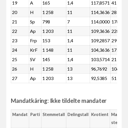
19
A
165
1,4
117,8571
41
20
H
1 258
11
114,3636
283
21
Sp
798
7
114,0000
178
22
Ap
1 203
11
109,3636
228
23
Frp
153
1,4
109,2857
29
24
KrF
1 148
11
104,3636
173
25
SV
145
1,4
103,5714
21
26
H
1 258
13
96,7692
106
27
Ap
1 203
13
92,5385
51
Mandatkåring: Ikke tildelte mandater
Mandat
Parti
Stemmetall
Delingstall
Kvotient
Margin
stemme