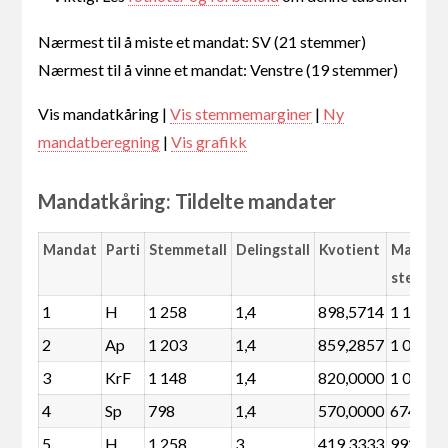
Nærmest til å miste et mandat: SV (21 stemmer)
Nærmest til å vinne et mandat: Venstre (19 stemmer)
Vis mandatkåring |
Vis stemmemarginer
|
Ny
mandatberegning
|
Vis grafikk
Mandatkåring: Tildelte mandater
Mandat
Parti
Stemmetall
Delingstall
Kvotient
Margin
stemme
1
H
1 258
1,4
898,5714
1 134
2
Ap
1 203
1,4
859,2857
1 079
3
KrF
1 148
1,4
820,0000
1 024
4
Sp
798
1,4
570,0000
674
5
H
1 258
3
419,3333
992