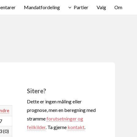
ntarer
Mandatfordeling
Partier
Valg
Om
Sitere?
Dette er ingen måling eller
prognose, men en beregning med
ndre
stramme
forutsetninger og
,7
feilkilder
. Ta gjerne
kontakt
.
3 (0)