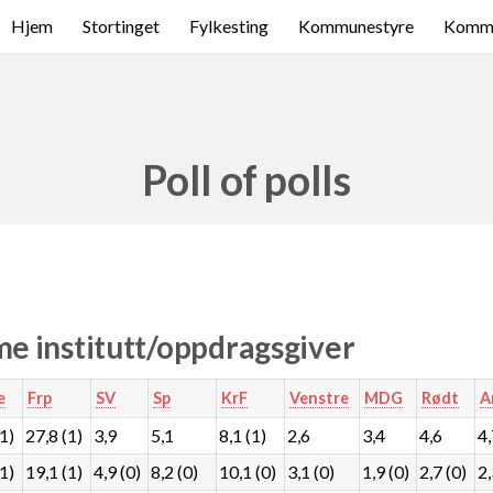
Hjem
Stortinget
Fylkesting
Kommunestyre
Komme
Poll of polls
e institutt/oppdragsgiver
e
Frp
SV
Sp
KrF
Venstre
MDG
Rødt
A
(1)
27,8 (1)
3,9
5,1
8,1 (1)
2,6
3,4
4,6
4
(1)
19,1 (1)
4,9 (0)
8,2 (0)
10,1 (0)
3,1 (0)
1,9 (0)
2,7 (0)
2,