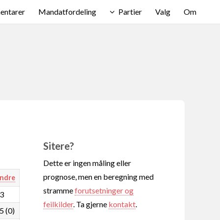
ntarer
Mandatfordeling
Partier
Valg
Om
Sitere?
Dette er ingen måling eller
prognose, men en beregning med
ndre
stramme
forutsetninger og
,3
feilkilder
. Ta gjerne
kontakt
.
5 (0)