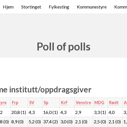
Hjem
Stortinget
Fylkesting
Kommunestyre
Komme
Poll of polls
e institutt/oppdragsgiver
yre
Frp
SV
Sp
KrF
Venstre
MDG
Rødt
A
,2
20,8 (1)
4,3
16,0 (1)
4,3
2,9
3,3 (1)
4,0
3
8 (0)
8,9 (0)
5,2 (0)
37,4 (2)
3,0 (0)
2,1 (0)
2,5 (0)
2,1 (0)
1,