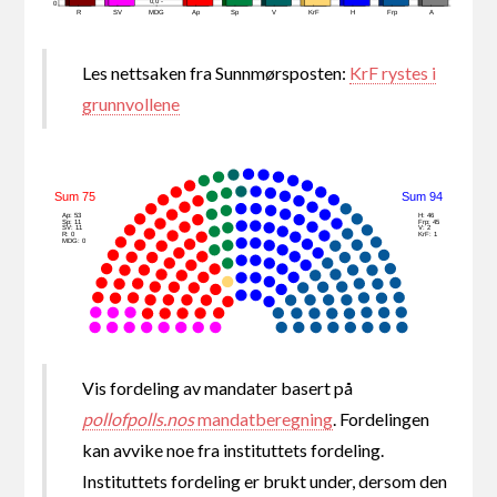
0,0 -
0
R
SV
MDG
Ap
Sp
V
KrF
H
Frp
A
Les nettsaken fra Sunnmørsposten:
KrF rystes i
grunnvollene
Sum 75
Sum 94
Ap: 53
H: 46
Sp: 11
Frp: 45
SV: 11
V: 2
R: 0
KrF: 1
MDG: 0
Vis fordeling av mandater basert på
pollofpolls.nos
mandatberegning
. Fordelingen
kan avvike noe fra instituttets fordeling.
Instituttets fordeling er brukt under, dersom den