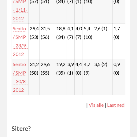
/ SMP
(57)
(51)
(34)
(7)
(1)
(10)
(0)
(1)
- 1/11-
2012
Sentio
29,4
31,5
18,8
4,1
4,0
5,4
2,6 (1)
1,7
1,9
/ SMP
(53)
(56)
(34)
(7)
(7)
(10)
(0)
(1)
- 28/9-
2012
Sentio
31,2
29,6
19,2
3,9
4,4
4,7
3,5 (2)
0,9
1,7
/ SMP
(58)
(55)
(35)
(1)
(8)
(9)
(0)
(1)
- 30/8-
2012
|
Vis alle
|
Last ned
Sitere?