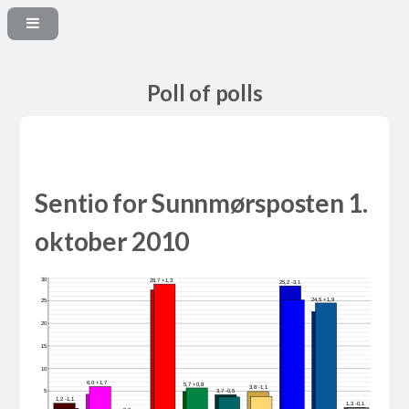
Poll of polls
Sentio for Sunnmørsposten 1.
oktober 2010
30
28,7 +1,3
25,2 -3,1
24,5 +1,9
25
20
15
10
6,0 +1,7
5,7 +0,8
3,8 -1,1
3,7 -0,5
5
1,2 -1,1
1,3 -0,1