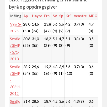
byrå og oppdragsgiver
Måling
Ap
Høyre
Frp
SV
Sp
KrF
Venstre
MDG
Rød
Valg S-
28,0
14,6
23,8
5,6
5,6
4,2
3,7 (3)
4,7
5,3
2025
(53)
(24)
(47)
(9)
(9)
(7)
(8)
(9)
Sentio
30,6
31,0
16,2
5,1
4,7
5,1
3,8 (3)
0,5
1,5
/ SMP
(55)
(55)
(29)
(9)
(8)
(9)
(0)
(1)
- 2/1-
2013
Sentio
28,9
29,6
19,2
4,8
3,9
5,6
3,7 (3)
0,6
2,1
/ SMP
(54)
(55)
(36)
(9)
(1)
(10)
(0)
(1)
-
30/11-
2012
Sentio
31,4
28,5
18,9
4,2
3,6
5,6
4,3 (8)
0,6
2,0