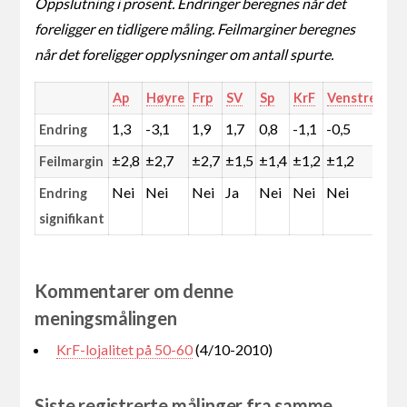
Oppslutning i prosent. Endringer beregnes når det
foreligger en tidligere måling. Feilmarginer beregnes
når det foreligger opplysninger om antall spurte.
Ap
Høyre
Frp
SV
Sp
KrF
Venstre
MD
1,3
-3,1
1,9
1,7
0,8
-1,1
-0,5
0,0
Endring
±2,8
±2,7
±2,7
±1,5
±1,4
±1,2
±1,2
±0,
Feilmargin
Nei
Nei
Nei
Ja
Nei
Nei
Nei
Ja
Endring
signifikant
Kommentarer om denne
meningsmålingen
KrF-lojalitet på 50-60
(4/10-2010)
Siste registrerte målinger fra samme