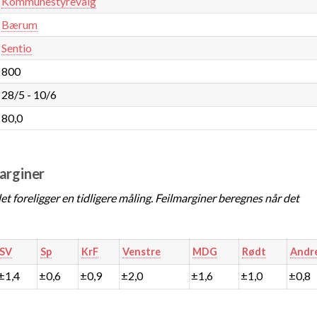
Kommunestyrevalg
Bærum
Sentio
800
28/5 - 10/6
80,0
marginer
t foreligger en tidligere måling. Feilmarginer beregnes når det
SV
Sp
KrF
Venstre
MDG
Rødt
Andr
±1,4
±0,6
±0,9
±2,0
±1,6
±1,0
±0,8