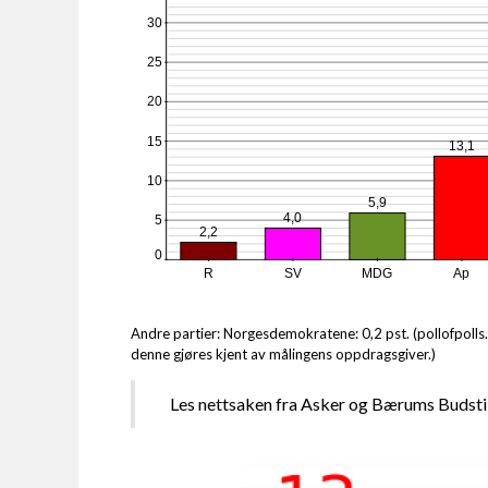
30
25
20
15
13,1
10
5,9
4,0
5
2,2
0
R
SV
MDG
Ap
Andre partier: Norgesdemokratene: 0,2 pst. (pollofpolls.
denne gjøres kjent av målingens oppdragsgiver.)
Les nettsaken fra Asker og Bærums Budst