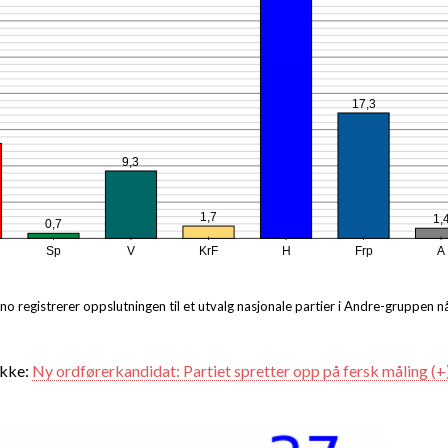
17,3
9,3
1,7
1,
0,7
Sp
V
KrF
H
Frp
A
no registrerer oppslutningen til et utvalg nasjonale partier i Andre-gruppen n
ikke:
Ny ordførerkandidat: Partiet spretter opp på fersk måling (+