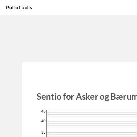
Poll of polls
Sentio for Asker og Bærum
45
40
35