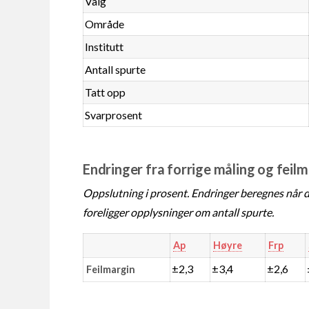
Valg
Område
Institutt
Antall spurte
Tatt opp
Svarprosent
Endringer fra forrige måling og feil
Oppslutning i prosent. Endringer beregnes når de
foreligger opplysninger om antall spurte.
Ap
Høyre
Frp
±2,3
±3,4
±2,6
Feilmargin