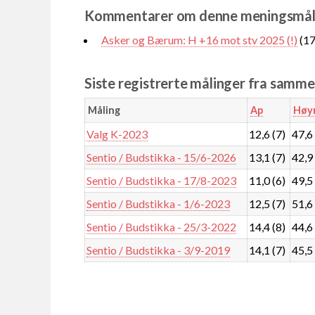
Kommentarer om denne meningsmål
Asker og Bærum: H +16 mot stv 2025 (!)
(17
Siste registrerte målinger fra samm
Måling
Ap
Høy
Valg K-2023
12,6 (7)
47,6
Sentio / Budstikka - 15/6-2026
13,1 (7)
42,9
Sentio / Budstikka - 17/8-2023
11,0 (6)
49,5
Sentio / Budstikka - 1/6-2023
12,5 (7)
51,6
Sentio / Budstikka - 25/3-2022
14,4 (8)
44,6
Sentio / Budstikka - 3/9-2019
14,1 (7)
45,5