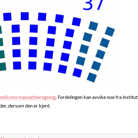
polls.nos
mandatberegning
. Fordelingen kan avvike noe fra institut
nder, dersom den er kjent.