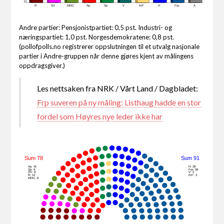
0
R
SV
MDG
Ap
Sp
V
KrF
H
Frp
A
Andre partier: Pensjonistpartiet: 0,5 pst. Industri- og
næringspartiet: 1,0 pst. Norgesdemokratene: 0,8 pst.
(pollofpolls.no registrerer oppslutningen til et utvalg nasjonale
partier i Andre-gruppen når denne gjøres kjent av målingens
oppdragsgiver.)
Les nettsaken fra NRK / Vårt Land / Dagbladet:
Frp suveren på ny måling: Listhaug hadde en stor
fordel som Høyres nye leder ikke har
Sum 78
Sum 91
Ap: 41
H: 28
Sp: 9
Frp: 58
SV: 8
V: 2
R: 12
KrF: 3
MDG: 8