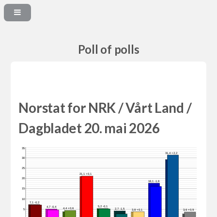
Poll of polls
Norstat for NRK / Vårt Land /
Dagbladet 20. mai 2026
35
31,4 +2,2
30
25
21,1 +0,1
20
16,1 -1,6
15
10
7,1 -0,2
5,2 -0,1
4,7 -0,4
4,4 +0,6
2,7 -1,5
5
3,8 +0,1
3,6 +0,9