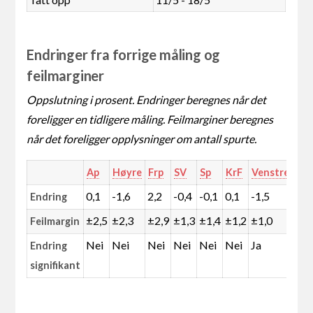
Endringer fra forrige måling og
feilmarginer
Oppslutning i prosent. Endringer beregnes når det
foreligger en tidligere måling. Feilmarginer beregnes
når det foreligger opplysninger om antall spurte.
Ap
Høyre
Frp
SV
Sp
KrF
Venstre
MD
0,1
-1,6
2,2
-0,4
-0,1
0,1
-1,5
0,6
Endring
±2,5
±2,3
±2,9
±1,3
±1,4
±1,2
±1,0
±1,
Feilmargin
Nei
Nei
Nei
Nei
Nei
Nei
Ja
Nei
Endring
signifikant