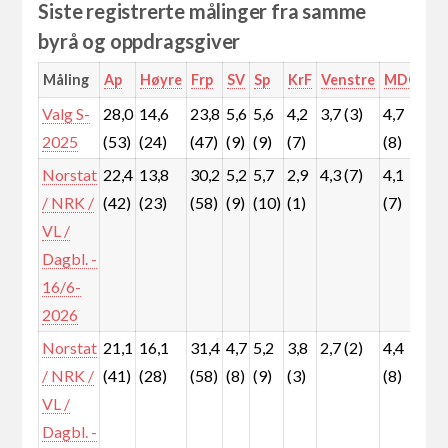
Siste registrerte målinger fra samme
byrå og oppdragsgiver
Måling
Ap
Høyre
Frp
SV
Sp
KrF
Venstre
MDG
Rø
Valg S-
28,0
14,6
23,8
5,6
5,6
4,2
3,7 (3)
4,7
5,3
2025
(53)
(24)
(47)
(9)
(9)
(7)
(8)
(9)
Norstat
22,4
13,8
30,2
5,2
5,7
2,9
4,3 (7)
4,1
7,4
/ NRK /
(42)
(23)
(58)
(9)
(10)
(1)
(7)
(12
VL /
Dagbl. -
16/6-
2026
Norstat
21,1
16,1
31,4
4,7
5,2
3,8
2,7 (2)
4,4
7,1
/ NRK /
(41)
(28)
(58)
(8)
(9)
(3)
(8)
(12
VL /
Dagbl. -