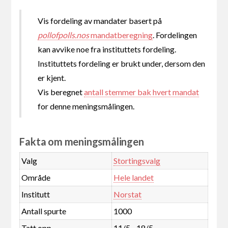
Vis fordeling av mandater basert på
pollofpolls.nos
mandatberegning
. Fordelingen
kan avvike noe fra instituttets fordeling.
Instituttets fordeling er brukt under, dersom den
er kjent.
Vis beregnet
antall stemmer bak hvert mandat
for denne meningsmålingen.
Fakta om meningsmålingen
Valg
Stortingsvalg
Område
Hele landet
Institutt
Norstat
Antall spurte
1000
Tatt opp
11/5 - 18/5