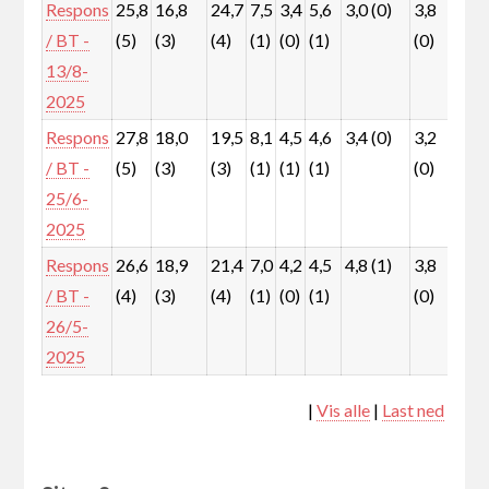
Respons
25,8
16,8
24,7
7,5
3,4
5,6
3,0 (0)
3,8
5,8
/ BT -
(5)
(3)
(4)
(1)
(0)
(1)
(0)
(1)
13/8-
2025
Respons
27,8
18,0
19,5
8,1
4,5
4,6
3,4 (0)
3,2
6,3
/ BT -
(5)
(3)
(3)
(1)
(1)
(1)
(0)
(1)
25/6-
2025
Respons
26,6
18,9
21,4
7,0
4,2
4,5
4,8 (1)
3,8
5,7
/ BT -
(4)
(3)
(4)
(1)
(0)
(1)
(0)
(1)
26/5-
2025
|
Vis alle
|
Last ned