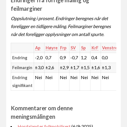
feilmarginer
Oppslutning i prosent. Endringer beregnes når det
foreligger en tidligere måling. Feilmarginer beregnes
når det foreligger opplysninger om antall spurte.
Ap
Høyre
Frp
SV
Sp
KrF
Venstre
MD
-2,0
0,7
0,9
-0,7
1,2
0,4
0,0
1,6
Endring
±3,0
±2,6
±2,9
±1,7
±1,5
±1,6
±1,3
±1,
Feilmargin
Nei
Nei
Nei
Nei
Nei
Nei
Nei
Nei
Endring
signifikant
Kommentarer om denne
meningsmålingen
Hordaland er fullmobilisert
(6/9-2025)