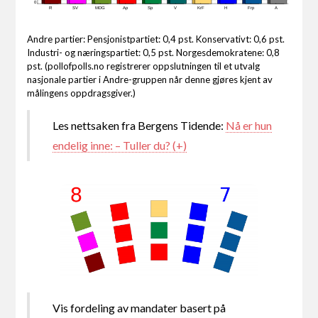
0
R
SV
MDG
Ap
Sp
V
KrF
H
Frp
A
Andre partier: Pensjonistpartiet: 0,4 pst. Konservativt: 0,6 pst.
Industri- og næringspartiet: 0,5 pst. Norgesdemokratene: 0,8
pst. (pollofpolls.no registrerer oppslutningen til et utvalg
nasjonale partier i Andre-gruppen når denne gjøres kjent av
målingens oppdragsgiver.)
Les nettsaken fra Bergens Tidende:
Nå er hun
endelig inne: – Tuller du? (+)
Vis fordeling av mandater basert på