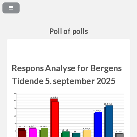
Poll of polls
Respons Analyse for Bergens
Tidende 5. september 2025
30
24,4 -2,0
25
21,9 +0,9
20
17,6 +0,7
15
10
6,5 -0,7
5,4 -1,6
7,0 +1,6
5,7 +0,4
4,7 +1,2
5
3,3 -0,5
3,5 -