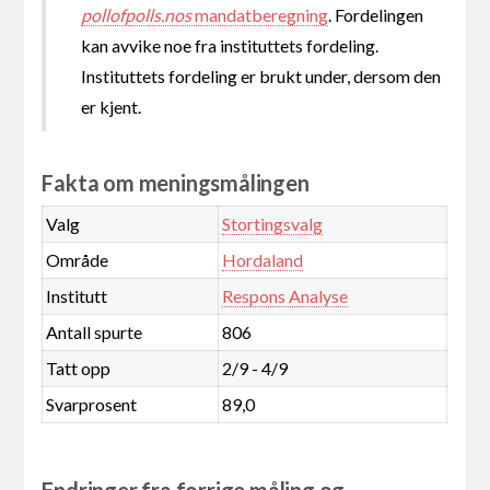
pollofpolls.nos
mandatberegning
. Fordelingen
kan avvike noe fra instituttets fordeling.
Instituttets fordeling er brukt under, dersom den
er kjent.
Fakta om meningsmålingen
Valg
Stortingsvalg
Område
Hordaland
Institutt
Respons Analyse
Antall spurte
806
Tatt opp
2/9 - 4/9
Svarprosent
89,0
Endringer fra forrige måling og