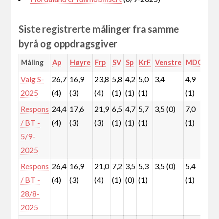
Siste registrerte målinger fra samme
byrå og oppdragsgiver
Måling
Ap
Høyre
Frp
SV
Sp
KrF
Venstre
MDG
Rø
Valg S-
26,7
16,9
23,8
5,8
4,2
5,0
3,4
4,9
5,0
2025
(4)
(3)
(4)
(1)
(1)
(1)
(1)
(1)
Respons
24,4
17,6
21,9
6,5
4,7
5,7
3,5 (0)
7,0
5,4
/ BT -
(4)
(3)
(3)
(1)
(1)
(1)
(1)
(1)
5/9-
2025
Respons
26,4
16,9
21,0
7,2
3,5
5,3
3,5 (0)
5,4
7,0
/ BT -
(4)
(3)
(4)
(1)
(0)
(1)
(1)
(1)
28/8-
2025