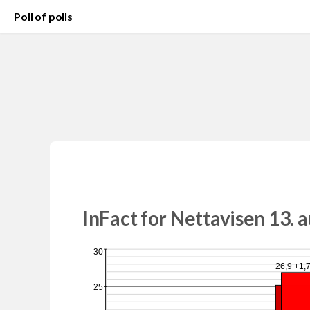
Poll of polls
InFact for Nettavisen 13. 
30
26,9 +1,
25