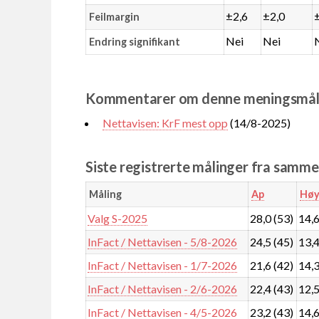
±2,6
±2,0
Feilmargin
Nei
Nei
Endring signifikant
Kommentarer om denne meningsmål
Nettavisen: KrF mest opp
(14/8-2025)
Siste registrerte målinger fra samm
Måling
Ap
Høy
Valg S-2025
28,0 (53)
14,6
InFact / Nettavisen - 5/8-2026
24,5 (45)
13,4
InFact / Nettavisen - 1/7-2026
21,6 (42)
14,3
InFact / Nettavisen - 2/6-2026
22,4 (43)
12,5
InFact / Nettavisen - 4/5-2026
23,2 (43)
14,6