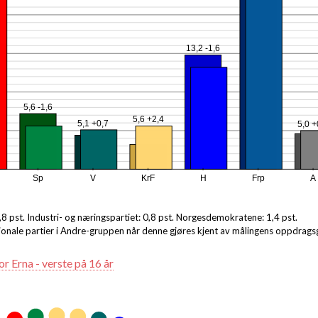
13,2 -1,6
5,6 -1,6
5,6 +2,4
5,1 +0,7
5,0 +
Sp
V
KrF
H
Frp
A
0,8 pst. Industri- og næringspartiet: 0,8 pst. Norgesdemokratene: 1,4 pst.
asjonale partier i Andre-gruppen når denne gjøres kjent av målingens oppdragsg
r Erna - verste på 16 år