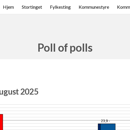
Hjem
Stortinget
Fylkesting
Kommunestyre
Komme
Poll of polls
august 2025
7
23,9 -