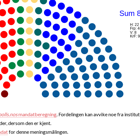
Sum 
H: 22
Frp: 
V: 8
KrF: 9
polls.nos
mandatberegning
. Fordelingen kan avvike noe fra institut
nder, dersom den er kjent.
ndat
for denne meningsmålingen.