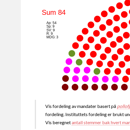
Sum 84
Ap: 54
Sp: 9
SV: 9
R: 9
MDG: 3
Vis fordeling av mandater basert på
pollof
fordeling. Instituttets fordeling er brukt u
Vis beregnet
antall stemmer bak hvert ma