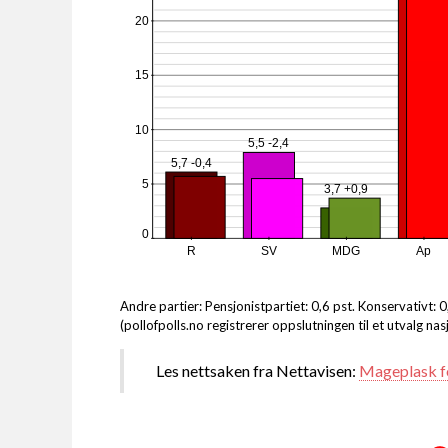
20
15
10
5,5 -2,4
5,7 -0,4
5
3,7 +0,9
0
R
SV
MDG
Ap
Andre partier: Pensjonistpartiet: 0,6 pst. Konservativt: 
(pollofpolls.no registrerer oppslutningen til et utvalg n
Les nettsaken fra Nettavisen:
Mageplask fo