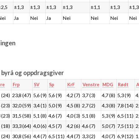
±2,5
±1,3
±1,3
±1,3
±1,3
±1,1
±1,3
±1,3
Nei
Ja
Nei
Ja
Nei
Nei
Nei
Nei
ingen
e byrå og oppdragsgiver
re
Frp
SV
Sp
KrF
Venstre
MDG
Rødt
A
 (24)
23,8 (47)
5,6 (9)
5,6 (9)
4,2 (7)
3,7 (3)
4,7 (8)
5,3 (9)
4
 (23)
32,0 (59)
3,4 (1)
5,0 (9)
4,5 (8)
2,7 (2)
4,3 (8)
7,8 (14)
2
 (23)
31,5 (58)
5,1 (8)
4,6 (7)
4,0 (3)
5,1 (8)
5,3 (9)
6,5 (11)
2
 (18)
33,3 (64)
4,0 (6)
4,5 (7)
4,2 (6)
4,6 (7)
5,0 (7)
7,5 (11)
2
 (24)
30,8 (56)
4,4 (7)
6,5 (11)
4,4 (7)
3,3 (2)
4,0 (7)
6,9 (12)
1