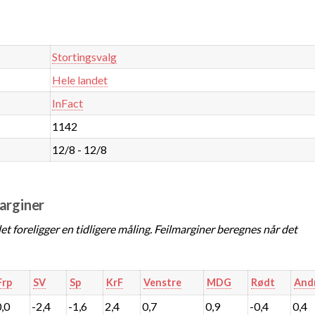
Stortingsvalg
Hele landet
InFact
1142
12/8 - 12/8
marginer
t foreligger en tidligere måling. Feilmarginer beregnes når det
Frp
SV
Sp
KrF
Venstre
MDG
Rødt
And
0,0
-2,4
-1,6
2,4
0,7
0,9
-0,4
0,4