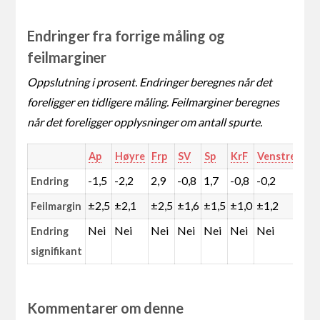
Endringer fra forrige måling og
feilmarginer
Oppslutning i prosent. Endringer beregnes når det
foreligger en tidligere måling. Feilmarginer beregnes
når det foreligger opplysninger om antall spurte.
Ap
Høyre
Frp
SV
Sp
KrF
Venstre
MD
-1,5
-2,2
2,9
-0,8
1,7
-0,8
-0,2
0,6
Endring
±2,5
±2,1
±2,5
±1,6
±1,5
±1,0
±1,2
±1,
Feilmargin
Nei
Nei
Nei
Nei
Nei
Nei
Nei
Nei
Endring
signifikant
Kommentarer om denne