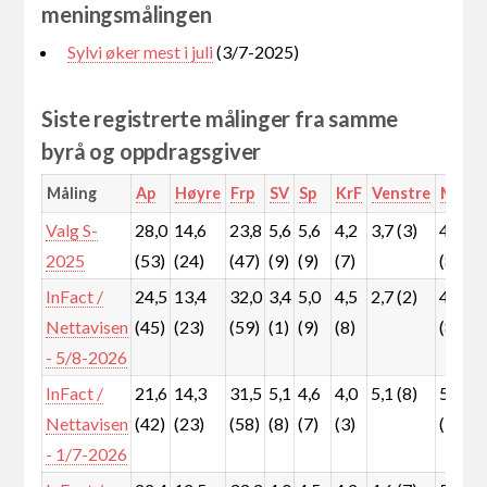
meningsmålingen
Sylvi øker mest i juli
(3/7-2025)
Siste registrerte målinger fra samme
byrå og oppdragsgiver
Måling
Ap
Høyre
Frp
SV
Sp
KrF
Venstre
MDG
Valg S-
28,0
14,6
23,8
5,6
5,6
4,2
3,7 (3)
4,7
2025
(53)
(24)
(47)
(9)
(9)
(7)
(8)
InFact /
24,5
13,4
32,0
3,4
5,0
4,5
2,7 (2)
4,3
Nettavisen
(45)
(23)
(59)
(1)
(9)
(8)
(8)
- 5/8-2026
InFact /
21,6
14,3
31,5
5,1
4,6
4,0
5,1 (8)
5,3
Nettavisen
(42)
(23)
(58)
(8)
(7)
(3)
(9)
- 1/7-2026