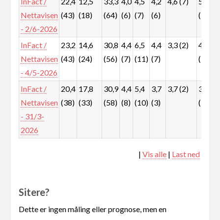
InFact /
22,4
12,5
33,3
4,0
4,5
4,2
4,6 (7)
5,0
Nettavisen
(43)
(18)
(64)
(6)
(7)
(6)
(7)
- 2/6-2026
InFact /
23,2
14,6
30,8
4,4
6,5
4,4
3,3 (2)
4,0
Nettavisen
(43)
(24)
(56)
(7)
(11)
(7)
(7)
- 4/5-2026
InFact /
20,4
17,8
30,9
4,4
5,4
3,7
3,7 (2)
3,7
Nettavisen
(38)
(33)
(58)
(8)
(10)
(3)
(3)
- 31/3-
2026
|
Vis alle
|
Last ned
Sitere?
Dette er ingen måling eller prognose, men en