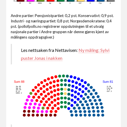
0
R
SV
MDG
Ap
Sp
V
KrF
H
Frp
A
Andre partier: Pensjonistpartiet: 0,2 pst. Konservativt: 0,9 pst.
Industri- og næringspartiet: 0,8 pst. Norgesdemokratene: 0,4
pst. (pollofpolls.no registrerer oppslutningen til et utvalg
nasjonale partier i Andre-gruppen når denne gjøres kjent av
målingens oppdragsgiver.)
Les nettsaken fra Nettavisen:
Ny måling: Sylvi
puster Jonas i nakken
Sum 88
Sum 81
Ap: 49
H: 26
Sp: 12
Frp: 45
SV: 14
V: 8
R: 11
KrF: 2
MDG: 2