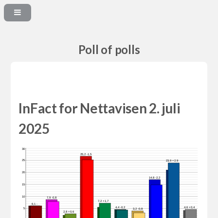
Poll of polls
InFact for Nettavisen 2. juli
2025
30
25,2 -1,5
25
23,9 +2,9
20
14,8 -2,2
15
10
7,9 -0,8
7,2 +1,7
6,1 -
4,4 -0,2
4,6 +0,4
5
3,2 -0,8
2,8 +0,6