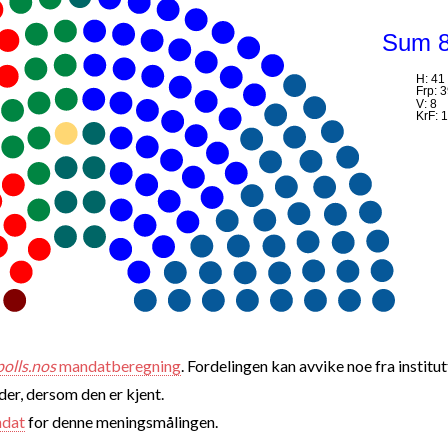
Sum 
H: 41
Frp: 
V: 8
KrF: 1
polls.nos
mandatberegning
. Fordelingen kan avvike noe fra institut
nder, dersom den er kjent.
ndat
for denne meningsmålingen.