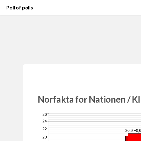
Poll of polls
Norfakta for Nationen / 
26
24
22
20,9 +0,
20