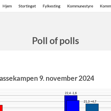
Hjem
Stortinget
Fylkesting
Kommunestyre
Komme
Poll of polls
Klassekampen 9. november 2024
22,4 -1,6
21,3 +4,7
6