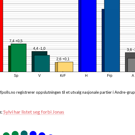
7,4 +0,5
4,4 -1,0
3,6 -
2,6 +0,1
Sp
V
KrF
H
Frp
A
ofpolls.no registrerer oppslutningen til et utvalg nasjonale partier i Andre-gru
n:
Sylvi har listet seg forbi Jonas