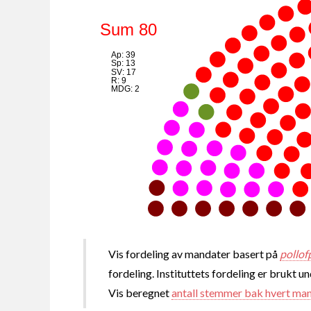
Sum 80
Ap: 39
Sp: 13
SV: 17
R: 9
MDG: 2
Vis fordeling av mandater basert på
pollof
fordeling. Instituttets fordeling er brukt u
Vis beregnet
antall stemmer bak hvert ma