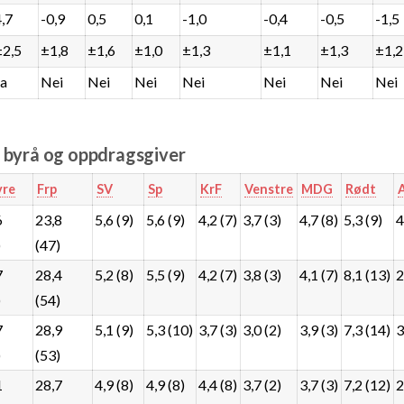
4,7
-0,9
0,5
0,1
-1,0
-0,4
-0,5
-1,5
±2,5
±1,8
±1,6
±1,0
±1,3
±1,1
±1,3
±1,2
Ja
Nei
Nei
Nei
Nei
Nei
Nei
Nei
e byrå og oppdragsgiver
re
Frp
SV
Sp
KrF
Venstre
MDG
Rødt
6
23,8
5,6 (9)
5,6 (9)
4,2 (7)
3,7 (3)
4,7 (8)
5,3 (9)
4
)
(47)
7
28,4
5,2 (8)
5,5 (9)
4,2 (7)
3,8 (3)
4,1 (7)
8,1 (13)
2
)
(54)
7
28,9
5,1 (9)
5,3 (10)
3,7 (3)
3,0 (2)
3,9 (3)
7,3 (14)
3
)
(53)
1
28,7
4,9 (8)
4,9 (8)
4,4 (8)
3,7 (2)
3,7 (3)
7,2 (12)
2