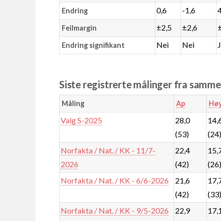
0,6
-1,6
Endring
±2,5
±2,6
Feilmargin
Nei
Nei
Endring signifikant
Siste registrerte målinger fra samm
Måling
Ap
Høy
Valg S-2025
28,0
14,
(53)
(24
Norfakta / Nat. / KK - 11/7-
22,4
15,
2026
(42)
(26
Norfakta / Nat. / KK - 6/6-2026
21,6
17,
(42)
(33
Norfakta / Nat. / KK - 9/5-2026
22,9
17,