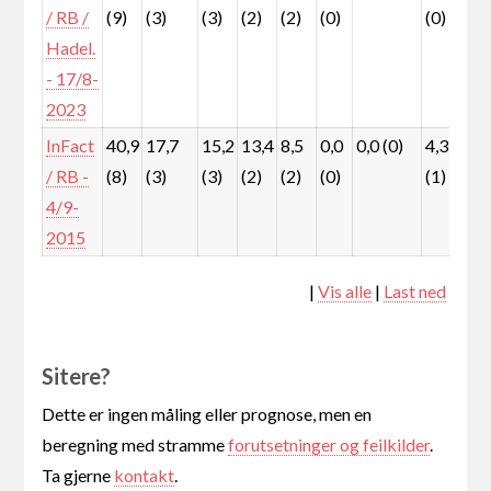
/ RB /
(9)
(3)
(3)
(2)
(2)
(0)
(0)
(0
Hadel.
- 17/8-
2023
InFact
40,9
17,7
15,2
13,4
8,5
0,0
0,0 (0)
4,3
0,
/ RB -
(8)
(3)
(3)
(2)
(2)
(0)
(1)
(0
4/9-
2015
|
Vis alle
|
Last ned
Sitere?
Dette er ingen måling eller prognose, men en
beregning med stramme
forutsetninger og feilkilder
.
Ta gjerne
kontakt
.