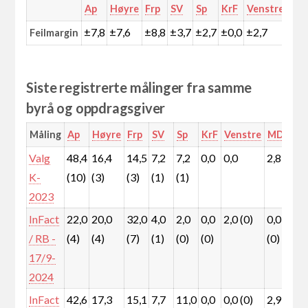
Ap
Høyre
Frp
SV
Sp
KrF
Venstre
MD
±7,8
±7,6
±8,8
±3,7
±2,7
±0,0
±2,7
±0,
Feilmargin
Siste registrerte målinger fra samme
byrå og oppdragsgiver
Måling
Ap
Høyre
Frp
SV
Sp
KrF
Venstre
MDG
R
Valg
48,4
16,4
14,5
7,2
7,2
0,0
0,0
2,8
3,
K-
(10)
(3)
(3)
(1)
(1)
(1
2023
InFact
22,0
20,0
32,0
4,0
2,0
0,0
2,0 (0)
0,0
8,
/ RB -
(4)
(4)
(7)
(1)
(0)
(0)
(0)
(2
17/9-
2024
InFact
42,6
17,3
15,1
7,7
11,0
0,0
0,0 (0)
2,9
3,