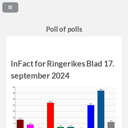
Poll of polls
InFact for Ringerikes Blad 17.
september 2024
35
32,0
30
25
22,0
20,0
20
15
10
8,0
6,0
4,0
5
2,0
2,0