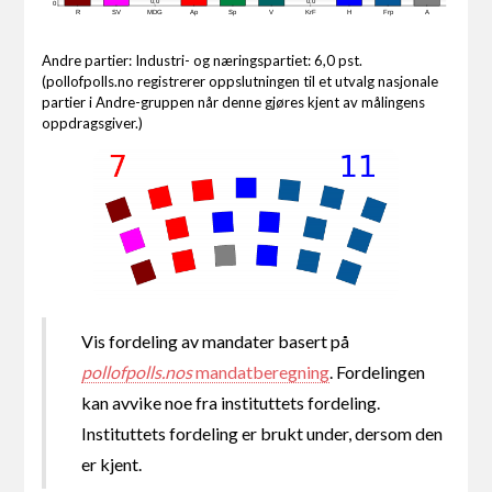
0,0
0,0
0
R
SV
MDG
Ap
Sp
V
KrF
H
Frp
A
Andre partier: Industri- og næringspartiet: 6,0 pst.
(pollofpolls.no registrerer oppslutningen til et utvalg nasjonale
partier i Andre-gruppen når denne gjøres kjent av målingens
oppdragsgiver.)
Vis fordeling av mandater basert på
pollofpolls.nos
mandatberegning
. Fordelingen
kan avvike noe fra instituttets fordeling.
Instituttets fordeling er brukt under, dersom den
er kjent.