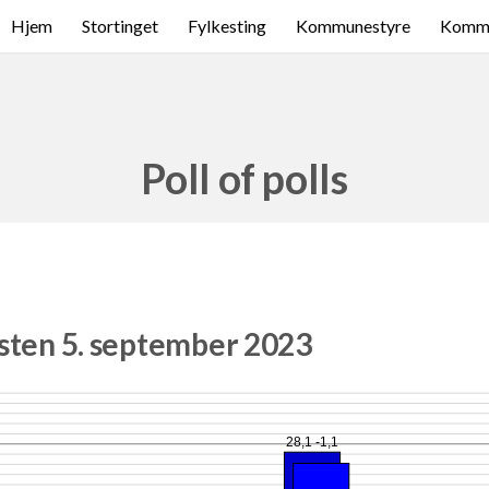
Hjem
Stortinget
Fylkesting
Kommunestyre
Komme
Poll of polls
sten 5. september 2023
28,1 -1,1