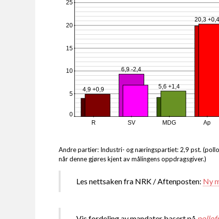
25
20,3 +0,
20
15
6,9 -2,4
10
5,6 +1,4
4,9 +0,9
5
0
R
SV
MDG
Ap
Andre partier: Industri- og næringspartiet: 2,9 pst. (poll
når denne gjøres kjent av målingens oppdragsgiver.)
Les nettsaken fra NRK / Aftenposten:
Ny må
Vis fordeling av mandater basert på
pollof