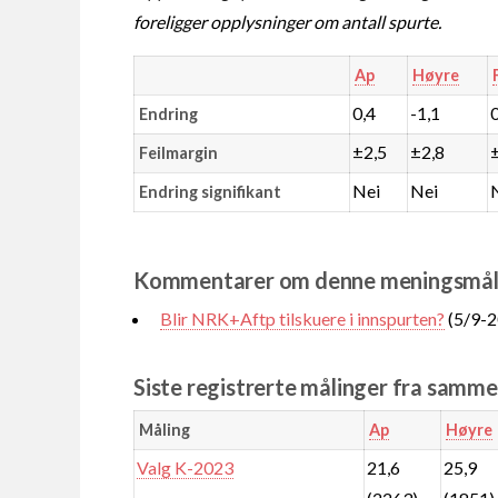
foreligger opplysninger om antall spurte.
Ap
Høyre
0,4
-1,1
Endring
±2,5
±2,8
Feilmargin
Nei
Nei
Endring signifikant
Kommentarer om denne meningsmål
Blir NRK+Aftp tilskuere i innspurten?
(5/9-2
Siste registrerte målinger fra samm
Måling
Ap
Høyre
Valg K-2023
21,6
25,9