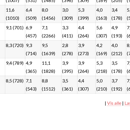
(1007)
(531)
(1485)
(396)
(309)
(169)
(205)
(
11,6
6,4
8,0
3,0
5,3
4,0
3,4
5
(1010)
(509)
(1456)
(309)
(399)
(163)
(178)
(
9,1 (701)
6,9
7,1
3,3
4,4
5,6
4,9
7
(457)
(2266)
(411)
(264)
(307)
(193)
(
8,3 (720)
9,3
9,5
2,8
3,9
4,2
4,0
8
(714)
(1639)
(278)
(273)
(169)
(212)
(
9,4 (789)
4,9
11,1
3,9
3,9
5,3
3,5
7
(365)
(1828)
(395)
(264)
(218)
(178)
(
8,5 (728)
7,1
8,8
3,5
4,4
5,0
3,7
7
(543)
(1512)
(361)
(307)
(210)
(192)
(
|
Vis alle
|
La