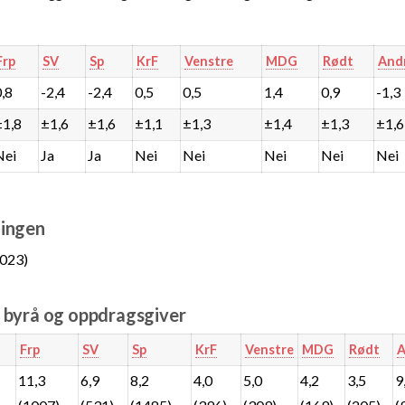
Frp
SV
Sp
KrF
Venstre
MDG
Rødt
And
0,8
-2,4
-2,4
0,5
0,5
1,4
0,9
-1,3
±1,8
±1,6
±1,6
±1,1
±1,3
±1,4
±1,3
±1,6
Nei
Ja
Ja
Nei
Nei
Nei
Nei
Nei
ingen
023)
e byrå og oppdragsgiver
Frp
SV
Sp
KrF
Venstre
MDG
Rødt
A
11,3
6,9
8,2
4,0
5,0
4,2
3,5
9