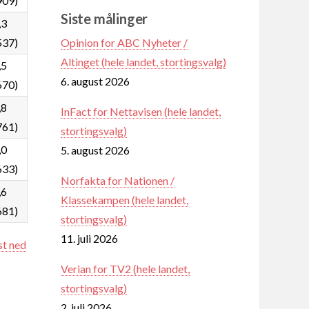
909)
Siste målinger
,3
Opinion for ABC Nyheter /
537)
Altinget (hele landet, stortingsvalg)
,5
6. august 2026
670)
,8
InFact for Nettavisen (hele landet,
761)
stortingsvalg)
,0
5. august 2026
633)
Norfakta for Nationen /
,6
Klassekampen (hele landet,
681)
stortingsvalg)
11. juli 2026
st ned
Verian for TV2 (hele landet,
stortingsvalg)
2. juli 2026