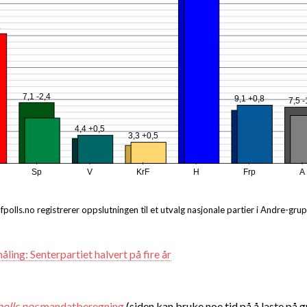
4
7,1 -2,4
9,1 +0,8
7,5 -
4,4 +0,5
3,3 +0,5
Sp
V
KrF
H
Frp
A
ofpolls.no registrerer oppslutningen til et utvalg nasjonale partier i Andre-gru
ling: Senterpartiet halvert på fire år
polls.nos
mandatberegning
(siden kan bruke noe tid på å laste på 