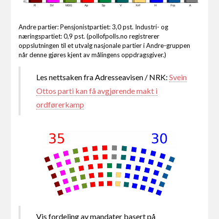
0
R
SV
MDG
Ap
Sp
V
KrF
H
Frp
A
Andre partier: Pensjonistpartiet: 3,0 pst. Industri- og
næringspartiet: 0,9 pst. (pollofpolls.no registrerer
oppslutningen til et utvalg nasjonale partier i Andre-gruppen
når denne gjøres kjent av målingens oppdragsgiver.)
Les nettsaken fra Adresseavisen / NRK:
Svein
Ottos parti kan få avgjørende makt i
ordførerkamp
Vis fordeling av mandater basert på