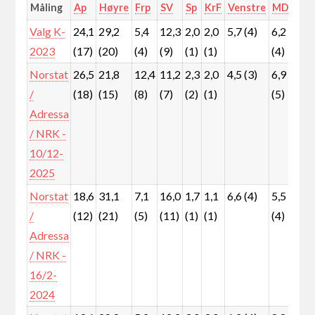
Måling
Ap
Høyre
Frp
SV
Sp
KrF
Venstre
MDG
Rø
Valg K-
24,1
29,2
5,4
12,3
2,0
2,0
5,7 (4)
6,2
4,
2023
(17)
(20)
(4)
(9)
(1)
(1)
(4)
(3
Norstat
26,5
21,8
12,4
11,2
2,3
2,0
4,5 (3)
6,9
7,
/
(18)
(15)
(8)
(7)
(2)
(1)
(5)
(5
Adressa
/ NRK -
10/12-
2025
Norstat
18,6
31,1
7,1
16,0
1,7
1,1
6,6 (4)
5,5
7,
/
(12)
(21)
(5)
(11)
(1)
(1)
(4)
(5
Adressa
/ NRK -
16/2-
2024