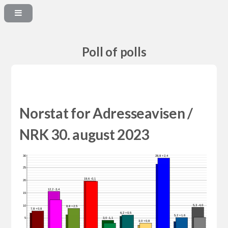
Poll of polls
Norstat for Adresseavisen /
NRK 30. august 2023
28,8 +2,4
30
25
19,6 -0,1
20
12,2 -3,4
15
5,3 -4,0
10
8,8 +2,5
7,8 +0,8
6,2 +0,5
5,2 +1,6
5
3,0 -1,1
3,0 +0,8