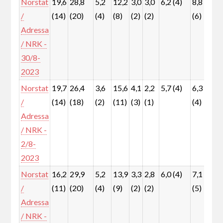
Norstat
19,6
28,8
5,2
12,2
3,0
3,0
6,2 (4)
8,8
7,
/
(14)
(20)
(4)
(8)
(2)
(2)
(6)
(5
Adressa
/ NRK -
30/8-
2023
Norstat
19,7
26,4
3,6
15,6
4,1
2,2
5,7 (4)
6,3
7,
/
(14)
(18)
(2)
(11)
(3)
(1)
(4)
(5
Adressa
/ NRK -
2/8-
2023
Norstat
16,2
29,9
5,2
13,9
3,3
2,8
6,0 (4)
7,1
8,
/
(11)
(20)
(4)
(9)
(2)
(2)
(5)
(6
Adressa
/ NRK -