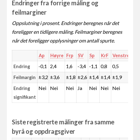
Endringer fra forrige måling og
feilmarginer
Oppslutning i prosent. Endringer beregnes når det
foreligger en tidligere måling. Feilmarginer beregnes
når det foreligger opplysninger om antall spurte.
Ap
Høyre
Frp
SV
Sp
KrF
Venstre
MD
-0,1
2,4
1,6
-3,4
-1,1
0,8
0,5
2,5
Endring
±3,2
±3,6
±1,8
±2,6
±1,4
±1,4
±1,9
±2,
Feilmargin
Nei
Nei
Nei
Ja
Nei
Nei
Nei
Nei
Endring
signifikant
Siste registrerte målinger fra samme
byrå og oppdragsgiver