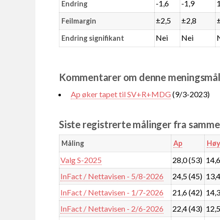
-1,6
-1,9
Endring
±2,5
±2,8
Feilmargin
Nei
Nei
Endring signifikant
Kommentarer om denne meningsmål
Ap øker tapet til SV+R+MDG
(9/3-2023)
Siste registrerte målinger fra samm
Måling
Ap
Høy
Valg S-2025
28,0 (53)
14,6
InFact / Nettavisen - 5/8-2026
24,5 (45)
13,4
InFact / Nettavisen - 1/7-2026
21,6 (42)
14,3
InFact / Nettavisen - 2/6-2026
22,4 (43)
12,5