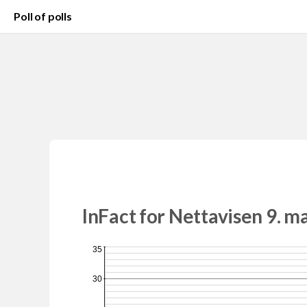
Poll of polls
InFact for Nettavisen 9. m
35
30