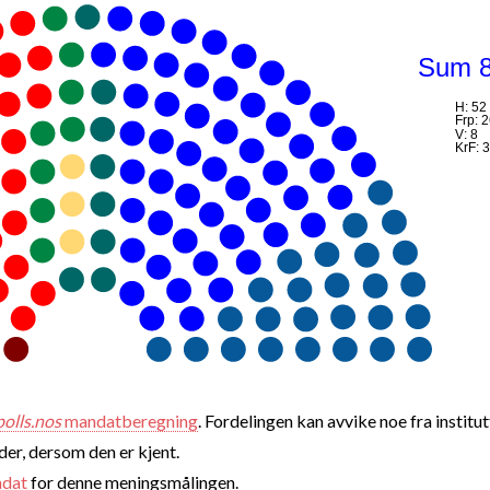
Sum 
H: 52
Frp: 
V: 8
KrF: 3
polls.nos
mandatberegning
. Fordelingen kan avvike noe fra institut
nder, dersom den er kjent.
ndat
for denne meningsmålingen.