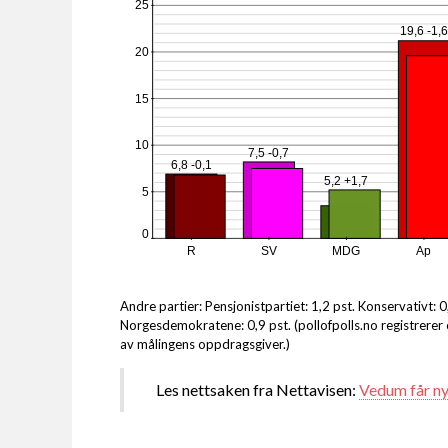
25
19,6 -1,
20
15
10
7,5 -0,7
6,8 -0,1
5,2 +1,7
5
0
R
SV
MDG
Ap
Andre partier: Pensjonistpartiet: 1,2 pst. Konservativt: 0,
Norgesdemokratene: 0,9 pst. (pollofpolls.no registrerer 
av målingens oppdragsgiver.)
Les nettsaken fra Nettavisen:
Vedum får ny