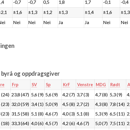
1,4
-0,7
-0,7
0,5
1,8
1,7
-0,1
-0,4
±2,1
±1,6
±1,3
±1,2
±1,3
±1,4
±1,6
±1,3
Nei
Nei
Nei
Nei
Ja
Ja
Nei
Nei
ingen
e byrå og oppdragsgiver
re
Frp
SV
Sp
KrF
Venstre
MDG
Rødt
A
 (24)
23,8 (47)
5,6 (9)
5,6 (9)
4,2 (7)
3,7 (3)
4,7 (8)
5,3 (9)
4
 (23)
32,0 (59)
3,4 (1)
5,0 (9)
4,5 (8)
2,7 (2)
4,3 (8)
7,8 (14)
2
 (23)
31,5 (58)
5,1 (8)
4,6 (7)
4,0 (3)
5,1 (8)
5,3 (9)
6,5 (11)
2
 (18)
33,3 (64)
4,0 (6)
4,5 (7)
4,2 (6)
4,6 (7)
5,0 (7)
7,5 (11)
2