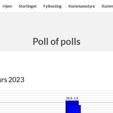
Hjem
Stortinget
Fylkesting
Kommunestyre
Komme
Poll of polls
ars 2023
28,9 -1,9