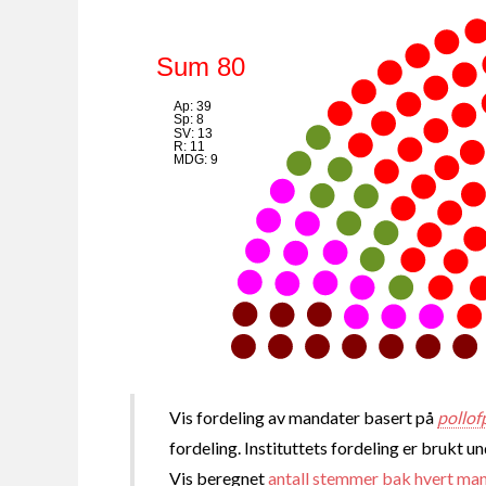
Sum 80
Ap: 39
Sp: 8
SV: 13
R: 11
MDG: 9
Vis fordeling av mandater basert på
pollof
fordeling. Instituttets fordeling er brukt u
Vis beregnet
antall stemmer bak hvert ma