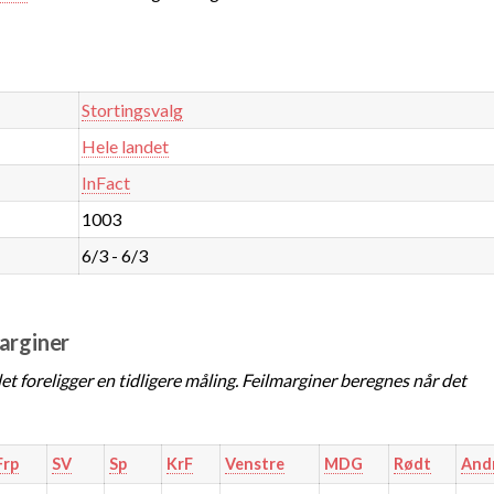
Stortingsvalg
Hele landet
InFact
1003
6/3 - 6/3
marginer
t foreligger en tidligere måling. Feilmarginer beregnes når det
Frp
SV
Sp
KrF
Venstre
MDG
Rødt
And