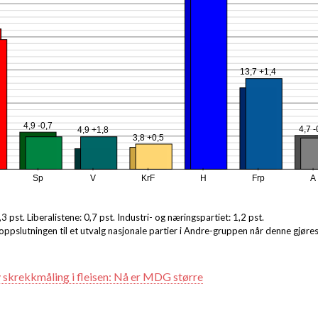
6
13,7 +1,4
4,9 -0,7
4,7 -
4,9 +1,8
3,8 +0,5
Sp
V
KrF
H
Frp
A
3 pst. Liberalistene: 0,7 pst. Industri- og næringspartiet: 1,2 pst.
oppslutningen til et utvalg nasjonale partier i Andre-gruppen når denne gjøres
 skrekkmåling i fleisen: Nå er MDG større