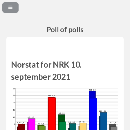
Poll of polls
Norstat for NRK 10.
september 2021
30
23,1 -5,0
25
23,6 -0,4
20
15
13,3 +2,8
6,9 -4,9
10
9,0 +2,5
5,9 +2,1
5,6 +3,0
5,2 +1,8
3,4 -1,8
4,0 -0,3
5