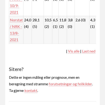
10/9-
2021
Norstat
24,0
28,1
10,5
6,5
11,8
3,8
2,6 (0)
4,3
3,
/ NRK -
(4)
(5)
(2)
(1)
(2)
(0)
(1)
(0)
13/8-
2021
|
Vis alle
|
Last ned
Sitere?
Dette er ingen måling eller prognose, men en
beregning med stramme
forutsetninger og feilkilder
.
Ta gjerne
kontakt
.