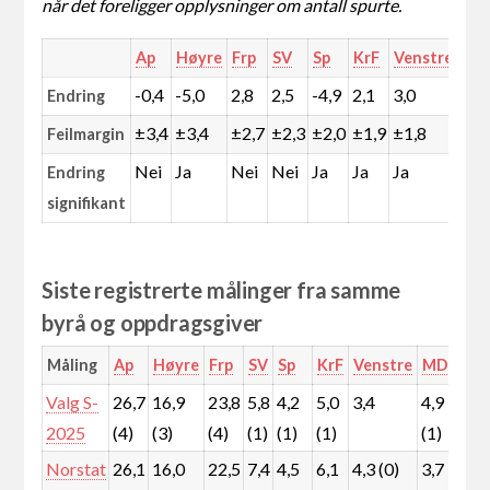
når det foreligger opplysninger om antall spurte.
Ap
Høyre
Frp
SV
Sp
KrF
Venstre
MD
-0,4
-5,0
2,8
2,5
-4,9
2,1
3,0
-0,
Endring
±3,4
±3,4
±2,7
±2,3
±2,0
±1,9
±1,8
±1,
Feilmargin
Nei
Ja
Nei
Nei
Ja
Ja
Ja
Nei
Endring
signifikant
Siste registrerte målinger fra samme
byrå og oppdragsgiver
Måling
Ap
Høyre
Frp
SV
Sp
KrF
Venstre
MDG
Rø
Valg S-
26,7
16,9
23,8
5,8
4,2
5,0
3,4
4,9
5,
2025
(4)
(3)
(4)
(1)
(1)
(1)
(1)
(1)
Norstat
26,1
16,0
22,5
7,4
4,5
6,1
4,3 (0)
3,7
6,