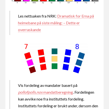
0
R
SV
MDG
Ap
Sp
V
KrF
H
Frp
A
Les nettsaken fra NRK:
Dramatisk for Erna på
heimebane på siste måling: – Dette er
overraskande
Vis fordeling av mandater basert på
pollofpolls.nos
mandatberegning
. Fordelingen
kan avvike noe fra instituttets fordeling.
Instituttets fordeling er brukt under, dersom den