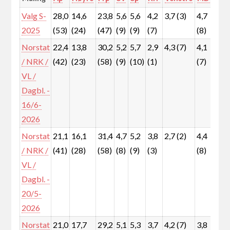
Valg S-
28,0
14,6
23,8
5,6
5,6
4,2
3,7 (3)
4,7
5,3
2025
(53)
(24)
(47)
(9)
(9)
(7)
(8)
(9)
Norstat
22,4
13,8
30,2
5,2
5,7
2,9
4,3 (7)
4,1
7,4
/ NRK /
(42)
(23)
(58)
(9)
(10)
(1)
(7)
(12
VL /
Dagbl. -
16/6-
2026
Norstat
21,1
16,1
31,4
4,7
5,2
3,8
2,7 (2)
4,4
7,1
/ NRK /
(41)
(28)
(58)
(8)
(9)
(3)
(8)
(12
VL /
Dagbl. -
20/5-
2026
Norstat
21,0
17,7
29,2
5,1
5,3
3,7
4,2 (7)
3,8
7,3