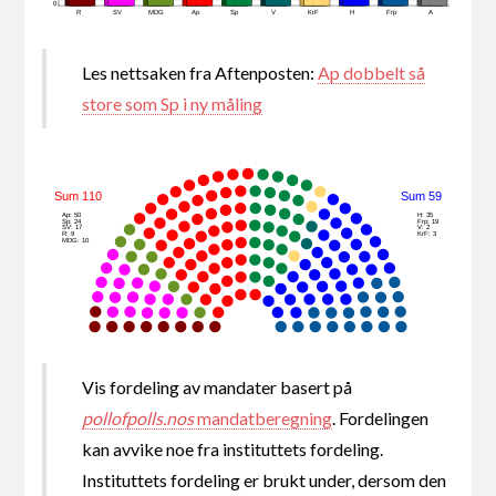
0
R
SV
MDG
Ap
Sp
V
KrF
H
Frp
A
Les nettsaken fra Aftenposten:
Ap dobbelt så
store som Sp i ny måling
Sum 110
Sum 59
Ap: 50
H: 35
Sp: 24
Frp: 19
SV: 17
V: 2
R: 9
KrF: 3
MDG: 10
Vis fordeling av mandater basert på
pollofpolls.nos
mandatberegning
. Fordelingen
kan avvike noe fra instituttets fordeling.
Instituttets fordeling er brukt under, dersom den