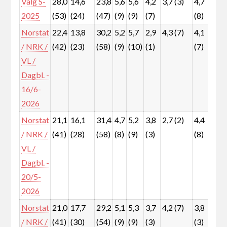
Valg S-
28,0
14,6
23,8
5,6
5,6
4,2
3,7 (3)
4,7
5,3
2025
(53)
(24)
(47)
(9)
(9)
(7)
(8)
(9)
Norstat
22,4
13,8
30,2
5,2
5,7
2,9
4,3 (7)
4,1
7,4
/ NRK /
(42)
(23)
(58)
(9)
(10)
(1)
(7)
(12
VL /
Dagbl. -
16/6-
2026
Norstat
21,1
16,1
31,4
4,7
5,2
3,8
2,7 (2)
4,4
7,1
/ NRK /
(41)
(28)
(58)
(8)
(9)
(3)
(8)
(12
VL /
Dagbl. -
20/5-
2026
Norstat
21,0
17,7
29,2
5,1
5,3
3,7
4,2 (7)
3,8
7,3
/ NRK /
(41)
(30)
(54)
(9)
(9)
(3)
(3)
(13