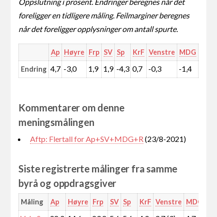
Oppslutning i prosent. Endringer beregnes når det
foreligger en tidligere måling. Feilmarginer beregnes
når det foreligger opplysninger om antall spurte.
Ap
Høyre
Frp
SV
Sp
KrF
Venstre
MDG
Rødt
4,7
-3,0
1,9
1,9
-4,3
0,7
-0,3
-1,4
1,5
Endring
Kommentarer om denne
meningsmålingen
Aftp: Flertall for Ap+SV+MDG+R
(23/8-2021)
Siste registrerte målinger fra samme
byrå og oppdragsgiver
Måling
Ap
Høyre
Frp
SV
Sp
KrF
Venstre
MDG
Rø