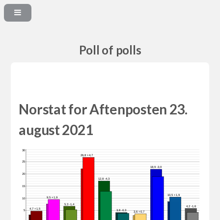
Poll of polls
Norstat for Aftenposten 23.
august 2021
30
26,8 +4,7
25
18,9 -3,0
20
12,8 -4,3
15
10,5 +1,9
9,5 +1,9
10
5,3 -1,4
4,2 -1,6
4,7 +1,5
5
3,8 -0,3
3,6 +0,7