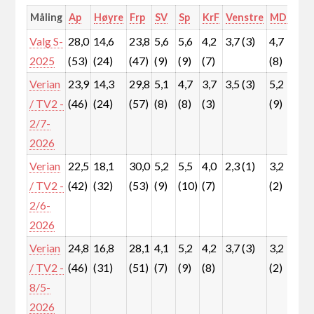
Måling
Ap
Høyre
Frp
SV
Sp
KrF
Venstre
MDG
Rø
Valg S-
28,0
14,6
23,8
5,6
5,6
4,2
3,7 (3)
4,7
5,
2025
(53)
(24)
(47)
(9)
(9)
(7)
(8)
(9)
Verian
23,9
14,3
29,8
5,1
4,7
3,7
3,5 (3)
5,2
6,
/ TV2 -
(46)
(24)
(57)
(8)
(8)
(3)
(9)
(1
2/7-
2026
Verian
22,5
18,1
30,0
5,2
5,5
4,0
2,3 (1)
3,2
7,
/ TV2 -
(42)
(32)
(53)
(9)
(10)
(7)
(2)
(1
2/6-
2026
Verian
24,8
16,8
28,1
4,1
5,2
4,2
3,7 (3)
3,2
6,
/ TV2 -
(46)
(31)
(51)
(7)
(9)
(8)
(2)
(1
8/5-
2026