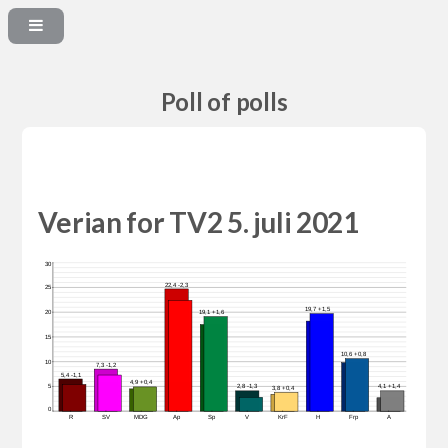
Poll of polls
Verian for TV2 5. juli 2021
30
22,4 -2,3
25
19,7 +1,5
20
19,1 +1,6
15
10,6 +0,8
10
7,3 -1,2
5,4 -1,1
4,9 +0,4
5
2,8 -1,3
4,1 +1,4
3,8 +0,4
0
R
SV
MDG
Ap
Sp
V
KrF
H
Frp
A