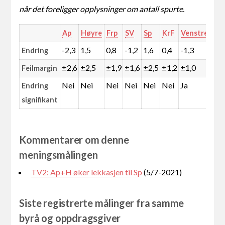
når det foreligger opplysninger om antall spurte.
Ap
Høyre
Frp
SV
Sp
KrF
Venstre
MD
-2,3
1,5
0,8
-1,2
1,6
0,4
-1,3
0,4
Endring
±2,6
±2,5
±1,9
±1,6
±2,5
±1,2
±1,0
±1,
Feilmargin
Nei
Nei
Nei
Nei
Nei
Nei
Ja
Nei
Endring
signifikant
Kommentarer om denne
meningsmålingen
TV2: Ap+H øker lekkasjen til Sp
(5/7-2021)
Siste registrerte målinger fra samme
byrå og oppdragsgiver