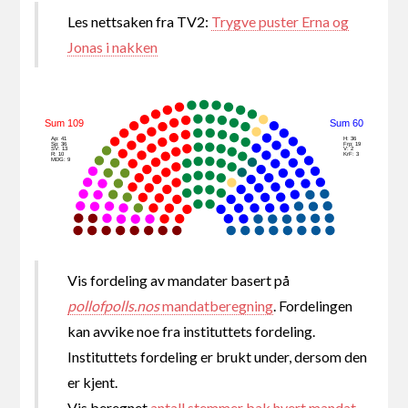
Les nettsaken fra TV2:
Trygve puster Erna og
Jonas i nakken
Sum 109
Sum 60
Ap: 41
H: 36
Sp: 36
Frp: 19
SV: 13
V: 2
R: 10
KrF: 3
MDG: 9
Vis fordeling av mandater basert på
pollofpolls.nos
mandatberegning
. Fordelingen
kan avvike noe fra instituttets fordeling.
Instituttets fordeling er brukt under, dersom den
er kjent.
Vis beregnet
antall stemmer bak hvert mandat