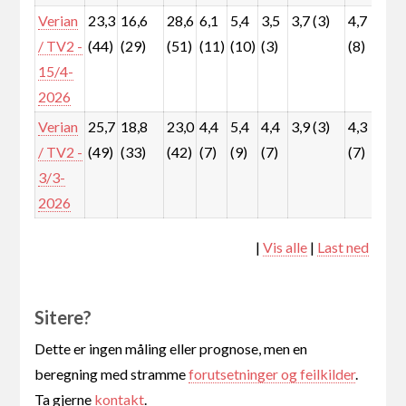
Verian
23,3
16,6
28,6
6,1
5,4
3,5
3,7 (3)
4,7
6,
/ TV2 -
(44)
(29)
(51)
(11)
(10)
(3)
(8)
(1
15/4-
2026
Verian
25,7
18,8
23,0
4,4
5,4
4,4
3,9 (3)
4,3
7,
/ TV2 -
(49)
(33)
(42)
(7)
(9)
(7)
(7)
(1
3/3-
2026
|
Vis alle
|
Last ned
Sitere?
Dette er ingen måling eller prognose, men en
beregning med stramme
forutsetninger og feilkilder
.
Ta gjerne
kontakt
.