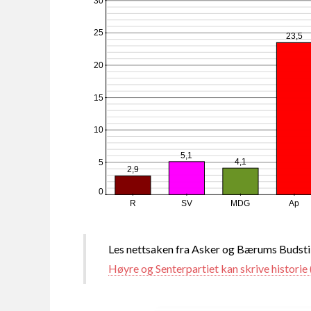
30
25
23,5
20
15
10
5,1
4,1
5
2,9
0
R
SV
MDG
Ap
Les nettsaken fra Asker og Bærums Budsti
Høyre og Senterpartiet kan skrive historie