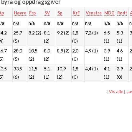
e byrå og oppdragsgiver
Ap
Høyre
Frp
SV
Sp
KrF
Venstre
MDG
Rødt
n/a
n/a
n/a
n/a
n/a
n/a
n/a
n/a
n/a
n
24,2
25,7
8,2 (2)
8,1
9,2 (2)
1,8
7,2 (1)
6,5
5,3
3
4)
(5)
(2)
(0)
(1)
(1)
26,7
28,0
10,5
8,0
8,9 (2)
2,0
4,9 (1)
3,9
4,6
2
5)
(5)
(2)
(2)
(0)
(1)
(1)
23,5
33,5
11,5
5,1
10,9
1,8
4,4 (1)
4,1
2,9
2
5)
(6)
(2)
(1)
(2)
(0)
(1)
(0)
|
Vis alle
|
La