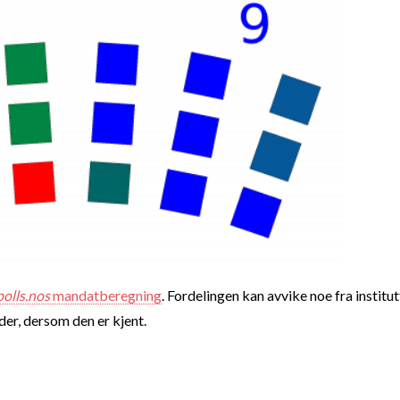
polls.nos
mandatberegning
. Fordelingen kan avvike noe fra institut
nder, dersom den er kjent.