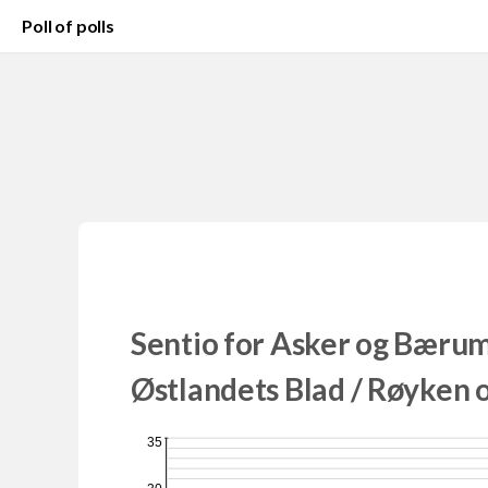
Poll of polls
Sentio for Asker og Bærum
Østlandets Blad / Røyken o
35