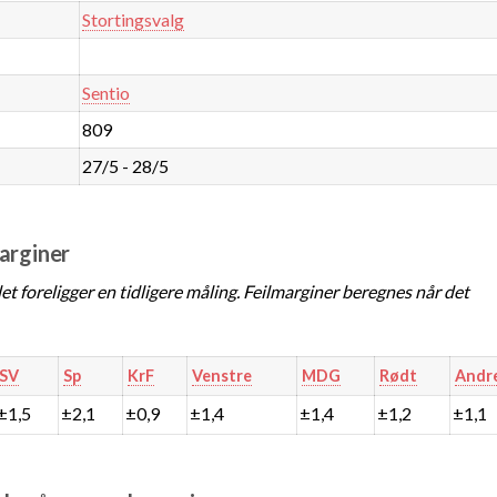
Stortingsvalg
Sentio
809
27/5 - 28/5
marginer
t foreligger en tidligere måling. Feilmarginer beregnes når det
SV
Sp
KrF
Venstre
MDG
Rødt
Andr
±1,5
±2,1
±0,9
±1,4
±1,4
±1,2
±1,1