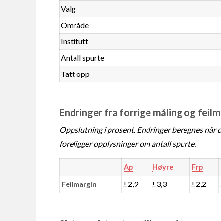
Valg
Område
Institutt
Antall spurte
Tatt opp
Endringer fra forrige måling og feil
Oppslutning i prosent. Endringer beregnes når de
foreligger opplysninger om antall spurte.
Ap
Høyre
Frp
±2,9
±3,3
±2,2
Feilmargin