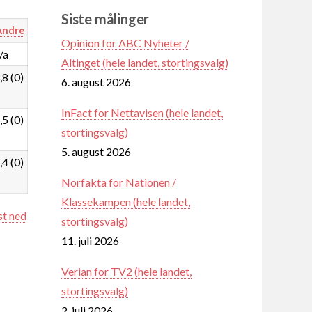
Siste målinger
Andre
Opinion for ABC Nyheter /
/a
Altinget (hele landet, stortingsvalg)
,8 (0)
6. august 2026
InFact for Nettavisen (hele landet,
,5 (0)
stortingsvalg)
5. august 2026
,4 (0)
Norfakta for Nationen /
Klassekampen (hele landet,
st ned
stortingsvalg)
11. juli 2026
Verian for TV2 (hele landet,
stortingsvalg)
2. juli 2026