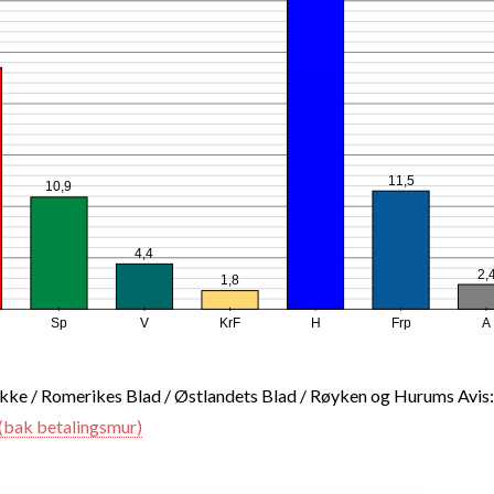
11,5
10,9
4,4
2,
1,8
Sp
V
KrF
H
Frp
A
kke / Romerikes Blad / Østlandets Blad / Røyken og Hurums Avis:
 (bak betalingsmur)