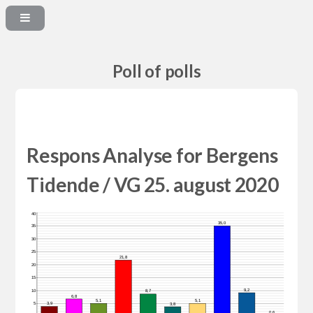
Poll of polls
Respons Analyse for Bergens
Tidende / VG 25. august 2020
40
35,0
35
30
25
21,8
20
15
9,2
10
8,7
6,8
5,1
5,1
3,9
5
3,8
0,6