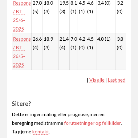
Respons
27,8
18,0
19,5
8,1
4,5
4,6
3,4 (0)
3,2
6,3
/ BT -
(5)
(3)
(3)
(1)
(1)
(1)
(0)
(1)
25/6-
2025
Respons
26,6
18,9
21,4
7,0
4,2
4,5
4,8 (1)
3,8
5,7
/ BT -
(4)
(3)
(4)
(1)
(0)
(1)
(0)
(1)
26/5-
2025
|
Vis alle
|
Last ned
Sitere?
Dette er ingen måling eller prognose, men en
beregning med stramme
forutsetninger og feilkilder
.
Ta gjerne
kontakt
.