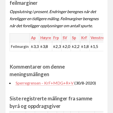
feilmarginer
Oppslutning i prosent. Endringer beregnes når det
foreligger en tidligere måling. Feilmarginer beregnes
når det foreligger opplysninger om antall spurte.
Ap
Høyre
Frp
SV
Sp
KrF
Venstre
MD
±3,3
±3,8
±2,3
±2,0
±2,2
±1,8
±1,5
±1,
Feilmargin
Kommentarer om denne
meningsmålingen
Sperregrensen – KrF+MDG+R+V
(30/8-2020)
Siste registrerte målinger fra samme
byrå og oppdragsgiver