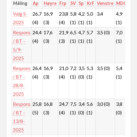
Måling
Ap
Høyre
Frp
SV
Sp
KrF
Venstre
MDG
Rø
Valg S-
26,7
16,9
23,8
5,8
4,2
5,0
3,4
4,9
5,0
2025
(4)
(3)
(4)
(1)
(1)
(1)
(1)
(1)
Respons
24,4
17,6
21,9
6,5
4,7
5,7
3,5 (0)
7,0
5,4
/ BT -
(4)
(3)
(3)
(1)
(1)
(1)
(1)
(1)
5/9-
2025
Respons
26,4
16,9
21,0
7,2
3,5
5,3
3,5 (0)
5,4
7,0
/ BT -
(4)
(3)
(4)
(1)
(0)
(1)
(1)
(1)
28/8-
2025
Respons
25,8
16,8
24,7
7,5
3,4
5,6
3,0 (0)
3,8
5,8
/ BT -
(5)
(3)
(4)
(1)
(0)
(1)
(0)
(1)
13/8-
2025