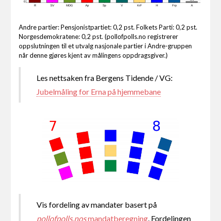
0
R
SV
MDG
Ap
Sp
V
KrF
H
Frp
A
Andre partier: Pensjonistpartiet: 0,2 pst. Folkets Parti: 0,2 pst.
Norgesdemokratene: 0,2 pst. (pollofpolls.no registrerer
oppslutningen til et utvalg nasjonale partier i Andre-gruppen
når denne gjøres kjent av målingens oppdragsgiver.)
Les nettsaken fra Bergens Tidende / VG:
Jubelmåling for Erna på hjemmebane
Vis fordeling av mandater basert på
pollofpolls.nos
mandatberegning
. Fordelingen