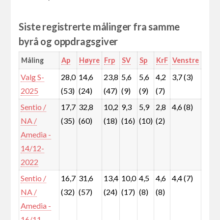
Siste registrerte målinger fra samme
byrå og oppdragsgiver
Måling
Ap
Høyre
Frp
SV
Sp
KrF
Venstre
MD
Valg S-
28,0
14,6
23,8
5,6
5,6
4,2
3,7 (3)
4,7
2025
(53)
(24)
(47)
(9)
(9)
(7)
(8)
Sentio /
17,7
32,8
10,2
9,3
5,9
2,8
4,6 (8)
4,1
NA /
(35)
(60)
(18)
(16)
(10)
(2)
(7)
Amedia -
14/12-
2022
Sentio /
16,7
31,6
13,4
10,0
4,5
4,6
4,4 (7)
4,8
NA /
(32)
(57)
(24)
(17)
(8)
(8)
(8)
Amedia -
16/11-