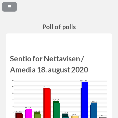
Poll of polls
Sentio for Nettavisen /
Amedia 18. august 2020
30
28,7 +4,5
23,1 -1,1
25
20
15
12,6 -1,4
12,8 +1,5
10
8,0 +1,1
3,9 -1,5
4,1 -1,0
2,1 -2,3
5
2,6 +0,1
2,0 -