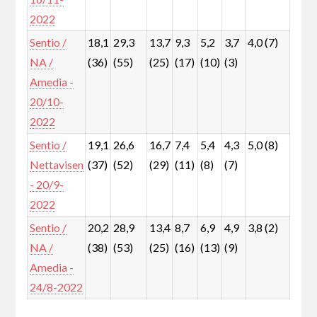
2022
Sentio /
18,1
29,3
13,7
9,3
5,2
3,7
4,0 (7)
3,8
NA /
(36)
(55)
(25)
(17)
(10)
(3)
(3)
Amedia -
20/10-
2022
Sentio /
19,1
26,6
16,7
7,4
5,4
4,3
5,0 (8)
4,0
Nettavisen
(37)
(52)
(29)
(11)
(8)
(7)
(6)
- 20/9-
2022
Sentio /
20,2
28,9
13,4
8,7
6,9
4,9
3,8 (2)
3,8
NA /
(38)
(53)
(25)
(16)
(13)
(9)
(2)
Amedia -
24/8-2022