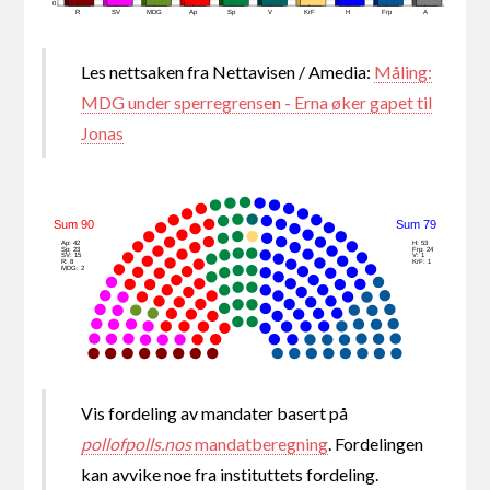
0
R
SV
MDG
Ap
Sp
V
KrF
H
Frp
A
Les nettsaken fra Nettavisen / Amedia:
Måling:
MDG under sperregrensen - Erna øker gapet til
Jonas
Sum 90
Sum 79
Ap: 42
H: 53
Sp: 23
Frp: 24
SV: 15
V: 1
R: 8
KrF: 1
MDG: 2
Vis fordeling av mandater basert på
pollofpolls.nos
mandatberegning
. Fordelingen
kan avvike noe fra instituttets fordeling.