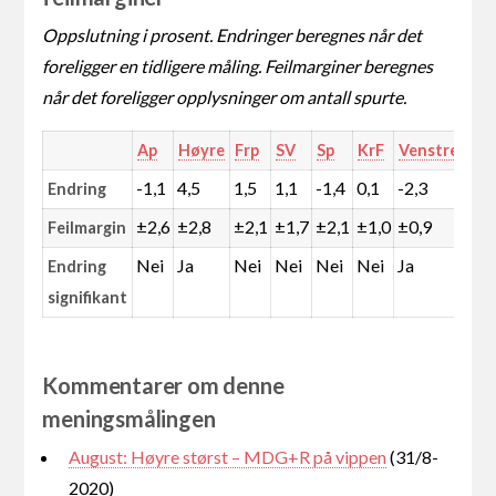
Oppslutning i prosent. Endringer beregnes når det
foreligger en tidligere måling. Feilmarginer beregnes
når det foreligger opplysninger om antall spurte.
Ap
Høyre
Frp
SV
Sp
KrF
Venstre
MD
-1,1
4,5
1,5
1,1
-1,4
0,1
-2,3
-1,
Endring
±2,6
±2,8
±2,1
±1,7
±2,1
±1,0
±0,9
±1,
Feilmargin
Nei
Ja
Nei
Nei
Nei
Nei
Ja
Nei
Endring
signifikant
Kommentarer om denne
meningsmålingen
August: Høyre størst – MDG+R på vippen
(31/8-
2020)