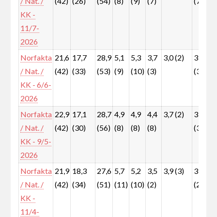
/ Nat. /
(42)
(26)
(54)
(8)
(9)
(7)
(7)
KK -
11/7-
2026
Norfakta
21,6
17,7
28,9
5,1
5,3
3,7
3,0 (2)
3,9
/ Nat. /
(42)
(33)
(53)
(9)
(10)
(3)
(3)
KK - 6/6-
2026
Norfakta
22,9
17,1
28,7
4,9
4,9
4,4
3,7 (2)
3,7
/ Nat. /
(42)
(30)
(56)
(8)
(8)
(8)
(3)
KK - 9/5-
2026
Norfakta
21,9
18,3
27,6
5,7
5,2
3,5
3,9 (3)
3,2
/ Nat. /
(42)
(34)
(51)
(11)
(10)
(2)
(2)
KK -
11/4-