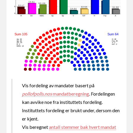
7,4 -0,1
6,5 +2,8
3,3 -1,7
5
3,3 -0,6
3,1 -0,6
2,4 -0,4
0
R
SV
MDG
Ap
Sp
V
KrF
H
Frp
A
Sum 105
Sum 64
Ap: 44
H: 40
Sp: 33
Frp: 20
SV: 14
V: 2
R: 2
KrF: 2
MDG: 12
Vis fordeling av mandater basert på
pollofpolls.nos
mandatberegning
. Fordelingen
kan avvike noe fra instituttets fordeling.
Instituttets fordeling er brukt under, dersom den
er kjent.
Vis beregnet
antall stemmer bak hvert mandat