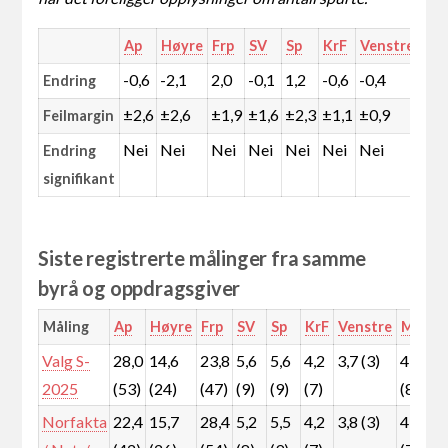
Ap
Høyre
Frp
SV
Sp
KrF
Venstre
MD
-0,6
-2,1
2,0
-0,1
1,2
-0,6
-0,4
2,8
Endring
±2,6
±2,6
±1,9
±1,6
±2,3
±1,1
±0,9
±1,
Feilmargin
Nei
Nei
Nei
Nei
Nei
Nei
Nei
Ja
Endring
signifikant
Siste registrerte målinger fra samme
byrå og oppdragsgiver
Måling
Ap
Høyre
Frp
SV
Sp
KrF
Venstre
MDG
Valg S-
28,0
14,6
23,8
5,6
5,6
4,2
3,7 (3)
4,7
2025
(53)
(24)
(47)
(9)
(9)
(7)
(8)
Norfakta
22,4
15,7
28,4
5,2
5,5
4,2
3,8 (3)
4,1