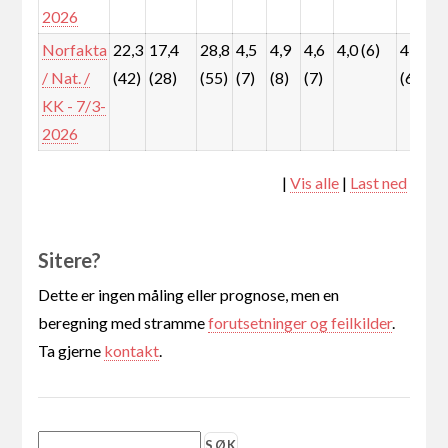
2026
Norfakta
22,3
17,4
28,8
4,5
4,9
4,6
4,0 (6)
4,1
/ Nat. /
(42)
(28)
(55)
(7)
(8)
(7)
(6)
KK - 7/3-
2026
|
Vis alle
|
Last ned
Sitere?
Dette er ingen måling eller prognose, men en
beregning med stramme
forutsetninger og feilkilder
.
Ta gjerne
kontakt
.