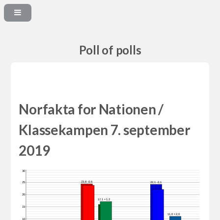
Poll of polls
Norfakta for Nationen /
Klassekampen 7. september
2019
30
23,8 -0,6
22,1 -2,1
25
20
17,1 +1,2
15
11,0 +2,0
10