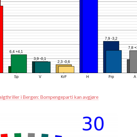
7,9 -3,2
7,8 +
6,4 +4,1
3,9 -0,1
2,3 -0,6
Sp
V
KrF
H
Frp
A
algthriller i Bergen: Bompengeparti kan avgjøre