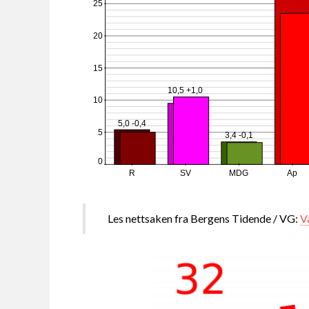
25
20
15
10,5 +1,0
10
5,0 -0,4
5
3,4 -0,1
0
R
SV
MDG
Ap
Les nettsaken fra Bergens Tidende / VG:
V