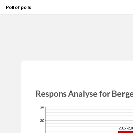
Poll of polls
Respons Analyse for Berge
35
30
23,5 -2,