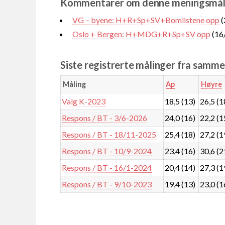
Kommentarer om denne meningsmål
VG – byene: H+R+Sp+SV+Bomlistene opp
(
Oslo + Bergen: H+MDG+R+Sp+SV opp
(16
Siste registrerte målinger fra samm
Måling
Ap
Høyre
Valg K-2023
18,5 (13)
26,5 (1
Respons / BT - 3/6-2026
24,0 (16)
22,2 (1
Respons / BT - 18/11-2025
25,4 (18)
27,2 (1
Respons / BT - 10/9-2024
23,4 (16)
30,6 (2
Respons / BT - 16/1-2024
20,4 (14)
27,3 (1
Respons / BT - 9/10-2023
19,4 (13)
23,0 (1