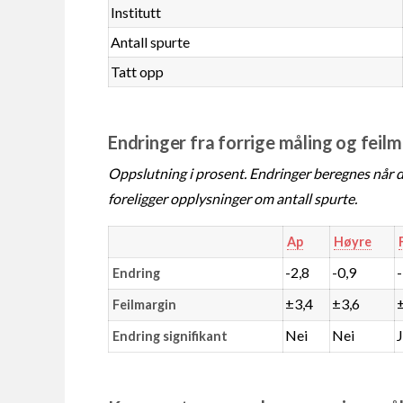
Institutt
Antall spurte
Tatt opp
Endringer fra forrige måling og feil
Oppslutning i prosent. Endringer beregnes når de
foreligger opplysninger om antall spurte.
Ap
Høyre
-2,8
-0,9
Endring
±3,4
±3,6
Feilmargin
Nei
Nei
Endring signifikant