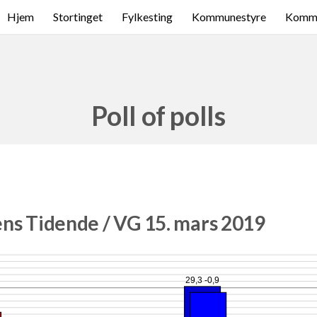
Hjem
Stortinget
Fylkesting
Kommunestyre
Komme
Poll of polls
ns Tidende / VG 15. mars 2019
29,3 -0,9
8