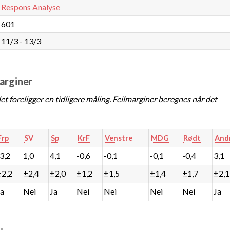
Respons Analyse
601
11/3 - 13/3
marginer
t foreligger en tidligere måling. Feilmarginer beregnes når det
Frp
SV
Sp
KrF
Venstre
MDG
Rødt
And
-3,2
1,0
4,1
-0,6
-0,1
-0,1
-0,4
3,1
±2,2
±2,4
±2,0
±1,2
±1,5
±1,4
±1,7
±2,1
Ja
Nei
Ja
Nei
Nei
Nei
Nei
Ja