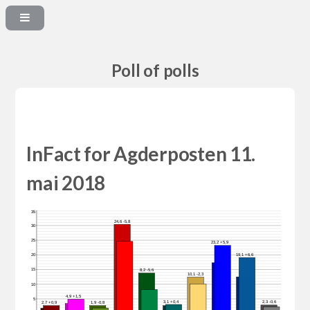
Poll of polls
InFact for Agderposten 11.
mai 2018
35
24,6 -5,8
30
25
23,2 +5,9
19,1 +6,6
20
15
8,2 -5,6
10,1 -2,3
10
4,9 +1,5
5
3,1 +0,4
2,3 -0,6
2,7 +0,9
1,9 -0,8