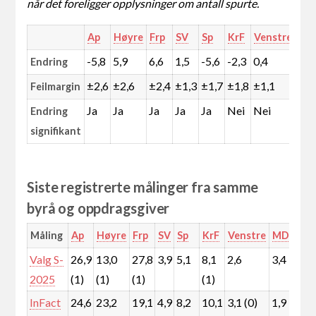
når det foreligger opplysninger om antall spurte.
Ap
Høyre
Frp
SV
Sp
KrF
Venstre
MD
-5,8
5,9
6,6
1,5
-5,6
-2,3
0,4
-0,
Endring
±2,6
±2,6
±2,4
±1,3
±1,7
±1,8
±1,1
±0,
Feilmargin
Ja
Ja
Ja
Ja
Ja
Nei
Nei
Nei
Endring
signifikant
Siste registrerte målinger fra samme
byrå og oppdragsgiver
Måling
Ap
Høyre
Frp
SV
Sp
KrF
Venstre
MDG
Rø
Valg S-
26,9
13,0
27,8
3,9
5,1
8,1
2,6
3,4
4,
2025
(1)
(1)
(1)
(1)
InFact
24,6
23,2
19,1
4,9
8,2
10,1
3,1 (0)
1,9
2,