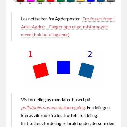
0
R
SV
MDG
Ap
Sp
V
KrF
H
Frp
A
Les nettsaken fra Agderposten:
Frp fosser frem i
Aust-Agder: – Fanger opp unge, misfornøyde
menn (bak betalingsmur)
Vis fordeling av mandater basert på
pollofpolls.nos
mandatberegning
. Fordelingen
kan avvike noe fra instituttets fordeling.
Instituttets fordeling er brukt under, dersom den