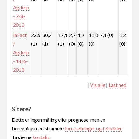
Agderp
- 7/8-
2013
InFact
22,6
30,2
17,4
2,7
4,9
11,0
7,4 (0)
1,2
1,
/
(1)
(1)
(1)
(0)
(0)
(0)
(0)
(0)
Agderp
- 14/6-
2013
|
Vis alle
|
Last ned
Sitere?
Dette er ingen måling eller prognose, men en
beregning med stramme
forutsetninger og feilkilder
.
Ta gjerne
kontakt
.