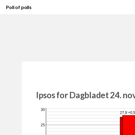
Poll of polls
Ipsos for Dagbladet 24. n
30
27,9 +0,
25