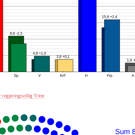
15,9 +2,4
8,6 -2,3
4,8 +1,0
3,8 +0,1
1,9 -
Sp
V
KrF
H
Frp
A
regjeringsvillig Trine
Sum 