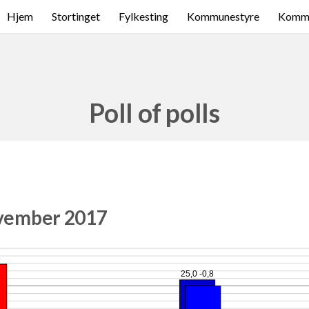
Hjem
Stortinget
Fylkesting
Kommunestyre
Komme
Poll of polls
ovember 2017
5
25,0 -0,8