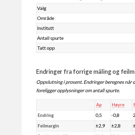
Valg
Område
Institutt
Antall spurte
Tatt opp
Endringer fra forrige måling og feil
Oppslutning i prosent. Endringer beregnes når de
foreligger opplysninger om antall spurte.
Ap
Høyre
0,5
-0,8
Endring
±2,9
±2,8
Feilmargin