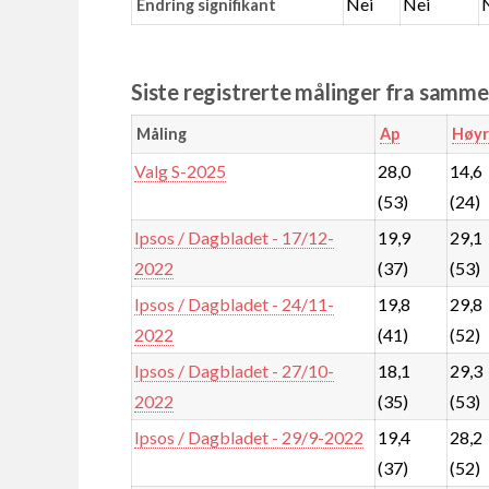
Nei
Nei
Endring signifikant
Siste registrerte målinger fra samm
Måling
Ap
Høyr
Valg S-2025
28,0
14,6
(53)
(24)
Ipsos / Dagbladet - 17/12-
19,9
29,1
2022
(37)
(53)
Ipsos / Dagbladet - 24/11-
19,8
29,8
2022
(41)
(52)
Ipsos / Dagbladet - 27/10-
18,1
29,3
2022
(35)
(53)
Ipsos / Dagbladet - 29/9-2022
19,4
28,2
(37)
(52)