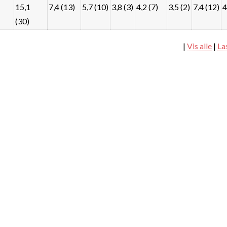
15,1
7,4 (13)
5,7 (10)
3,8 (3)
4,2 (7)
3,5 (2)
7,4 (12)
4
(30)
|
Vis alle
|
La