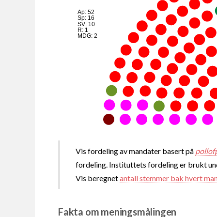
Ap: 52
Sp: 16
SV: 10
R: 1
MDG: 2
Vis fordeling av mandater basert på
pollof
fordeling. Instituttets fordeling er brukt u
Vis beregnet
antall stemmer bak hvert ma
Fakta om meningsmålingen