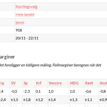
Stortingsvalg
Hele landet
Ipsos
918
20/11 - 22/11
marginer
t foreligger en tidligere måling. Feilmarginer beregnes når det
Frp
SV
Sp
KrF
Venstre
MDG
Rødt
And
2,4
-0,5
-2,3
0,1
1,0
1,0
-0,6
-0,8
±2,4
±1,5
±1,8
±1,2
±1,4
±1,3
±1,1
±0,9