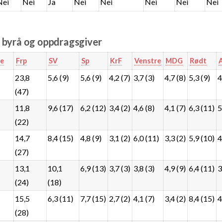
Nei
Nei
Ja
Nei
Nei
Nei
Nei
Nei
e byrå og oppdragsgiver
e
Frp
SV
Sp
KrF
Venstre
MDG
Rødt
23,8
5,6 (9)
5,6 (9)
4,2 (7)
3,7 (3)
4,7 (8)
5,3 (9)
4
(47)
11,8
9,6 (17)
6,2 (12)
3,4 (2)
4,6 (8)
4,1 (7)
6,3 (11)
5
(22)
14,7
8,4 (15)
4,8 (9)
3,1 (2)
6,0 (11)
3,3 (2)
5,9 (10)
4
(27)
13,1
10,1
6,9 (13)
3,7 (3)
3,8 (3)
4,9 (9)
6,4 (11)
3
(24)
(18)
15,5
6,3 (11)
7,7 (15)
2,7 (2)
4,1 (7)
3,4 (2)
8,4 (15)
4
(28)