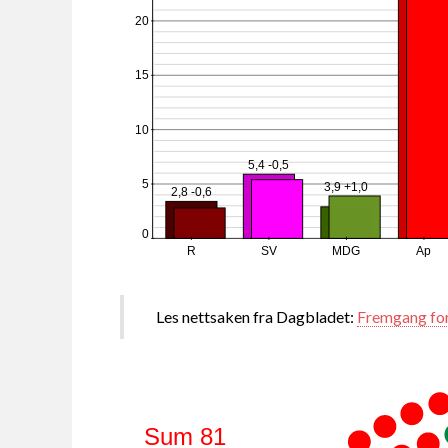
20
15
10
5,4 -0,5
5
3,9 +1,0
2,8 -0,6
0
R
SV
MDG
Ap
Les nettsaken fra Dagbladet:
Fremgang for 
Sum 81