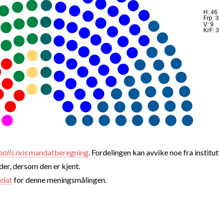
H: 46
Frp: 
V: 9
KrF: 3
polls.nos
mandatberegning
. Fordelingen kan avvike noe fra institut
nder, dersom den er kjent.
ndat
for denne meningsmålingen.