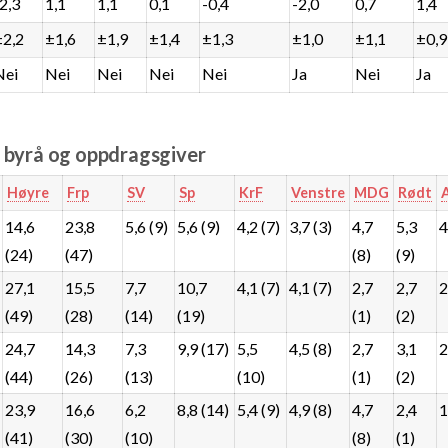
-2,3
1,1
1,1
0,1
-0,4
-2,0
0,7
1,4
±2,2
±1,6
±1,9
±1,4
±1,3
±1,0
±1,1
±0,9
Nei
Nei
Nei
Nei
Nei
Ja
Nei
Ja
e byrå og oppdragsgiver
Høyre
Frp
SV
Sp
KrF
Venstre
MDG
Rødt
14,6
23,8
5,6 (9)
5,6 (9)
4,2 (7)
3,7 (3)
4,7
5,3
4
(24)
(47)
(8)
(9)
27,1
15,5
7,7
10,7
4,1 (7)
4,1 (7)
2,7
2,7
2
(49)
(28)
(14)
(19)
(1)
(2)
24,7
14,3
7,3
9,9 (17)
5,5
4,5 (8)
2,7
3,1
2
(44)
(26)
(13)
(10)
(1)
(2)
23,9
16,6
6,2
8,8 (14)
5,4 (9)
4,9 (8)
4,7
2,4
1
(41)
(30)
(10)
(8)
(1)