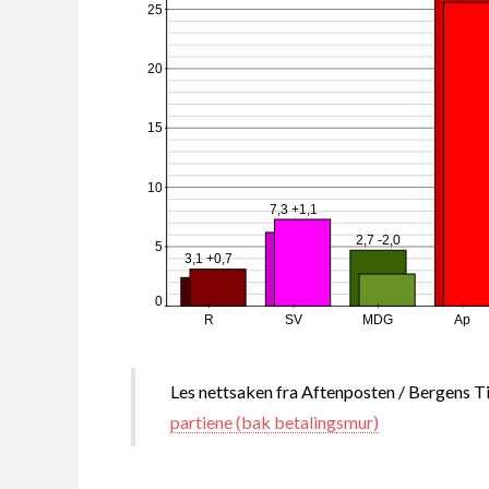
25
20
15
10
7,3 +1,1
2,7 -2,0
5
3,1 +0,7
0
R
SV
MDG
Ap
Les nettsaken fra Aftenposten / Bergens T
partiene (bak betalingsmur)