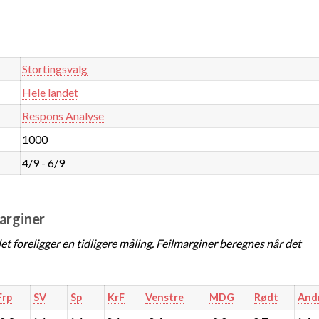
Stortingsvalg
Hele landet
Respons Analyse
1000
4/9 - 6/9
marginer
t foreligger en tidligere måling. Feilmarginer beregnes når det
Frp
SV
Sp
KrF
Venstre
MDG
Rødt
And