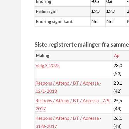
-0,5
0,8
Endring
±2,7
±2,7
Feilmargin
Nei
Nei
Endring signifikant
Siste registrerte målinger fra samm
Måling
Ap
Valg S-2025
28,0
(53)
Respons / Aftenp / BT / Adressa -
23,1
12/1-2018
(42)
Respons / Aftenp / BT / Adressa - 7/9-
25,6
2017
(48)
Respons / Aftenp / BT / Adressa -
26,1
31/8-2017
(48)