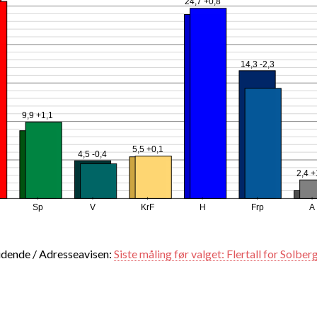
24,7 +0,8
14,3 -2,3
9,9 +1,1
5,5 +0,1
4,5 -0,4
2,4 +
Sp
V
KrF
H
Frp
A
idende / Adresseavisen:
Siste måling før valget: Flertall for Solber