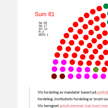
Sum 81
Ap: 48
Sp: 17
SV: 13
R: 2
MDG: 1
Vis fordeling av mandater basert på
pollof
fordeling. Instituttets fordeling er brukt u
Vis beregnet
antall stemmer bak hvert ma