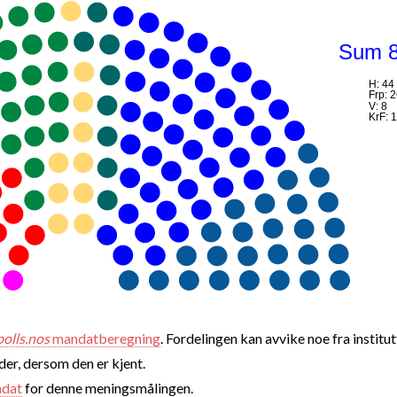
Sum 
H: 44
Frp: 
V: 8
KrF: 
polls.nos
mandatberegning
. Fordelingen kan avvike noe fra institut
nder, dersom den er kjent.
ndat
for denne meningsmålingen.