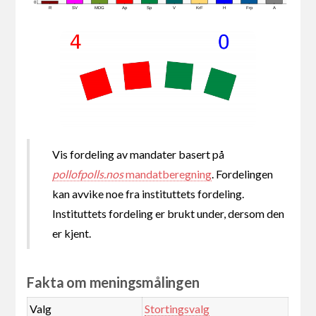
0
R
SV
MDG
Ap
Sp
V
KrF
H
Frp
A
Vis fordeling av mandater basert på
pollofpolls.nos
mandatberegning
. Fordelingen
kan avvike noe fra instituttets fordeling.
Instituttets fordeling er brukt under, dersom den
er kjent.
Fakta om meningsmålingen
Valg
Stortingsvalg