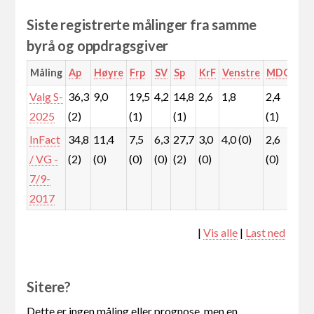
Siste registrerte målinger fra samme
byrå og oppdragsgiver
Måling
Ap
Høyre
Frp
SV
Sp
KrF
Venstre
MDG
Rø
Valg S-
36,3
9,0
19,5
4,2
14,8
2,6
1,8
2,4
5,2
2025
(2)
(1)
(1)
(1)
InFact
34,8
11,4
7,5
6,3
27,7
3,0
4,0 (0)
2,6
1,0
/ VG -
(2)
(0)
(0)
(0)
(2)
(0)
(0)
(0)
7/9-
2017
|
Vis alle
|
Last ned
Sitere?
Dette er ingen måling eller prognose, men en