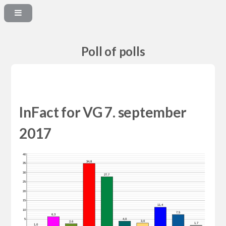
Poll of polls
InFact for VG 7. september
2017
40
34,8
35
30
27,7
25
20
15
11,4
10
7,5
6,3
4,0
5
3,0
2,6
1,7
1,0