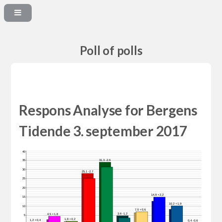
Poll of polls
Respons Analyse for Bergens
Tidende 3. september 2017
40
31,3 -2,6
35
30
25,1 -2,7
25
20
14,9 +2,2
15
10,2 +1,9
10
7,0 +0,6
3,6 -1,2
4,5 +1,8
5
1,8 +0,2
1,2 +0,4
0,4 -0,6