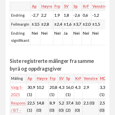
Ap
Høyre
Frp
SV
Sp
KrF
Venstre
MD
-2,7
2,2
1,9
1,8
-2,6
0,6
-1,2
0,2
Endring
±3,5
±2,8
±2,4
±1,6
±3,7
±2,0
±1,5
±1,
Feilmargin
Nei
Nei
Nei
Ja
Nei
Nei
Nei
Nei
Endring
signifikant
Siste registrerte målinger fra samme
byrå og oppdragsgiver
Måling
Ap
Høyre
Frp
SV
Sp
KrF
Venstre
MDG
R
Valg S-
30,9
10,2
20,8
4,3
16,0
4,3
2,9
3,3
4,
2025
(1)
(1)
(1)
(1)
Respons
22,5
14,8
8,9
5,2
37,4
3,0
2,1 (0)
2,5
2,
/ BT -
(1)
(0)
(0)
(0)
(2)
(0)
(0)
(0