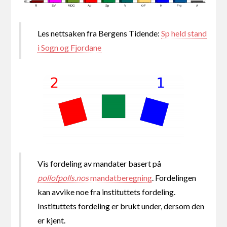
0
R
SV
MDG
Ap
Sp
V
KrF
H
Frp
A
Les nettsaken fra Bergens Tidende:
Sp held stand
i Sogn og Fjordane
Vis fordeling av mandater basert på
pollofpolls.nos
mandatberegning
. Fordelingen
kan avvike noe fra instituttets fordeling.
Instituttets fordeling er brukt under, dersom den
er kjent.