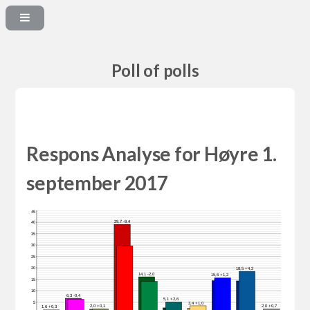
Poll of polls
Respons Analyse for Høyre 1.
september 2017
45
29,7 -9,4
40
35
30
25
20
18,5 +4,2
14,1 -2,0
15,6 +1,2
15
10
6,3 -0,4
5,1 +2,6
5
3,4 +1,0
2,0 +0,1
2,0 +0,7
1,6 +0,3