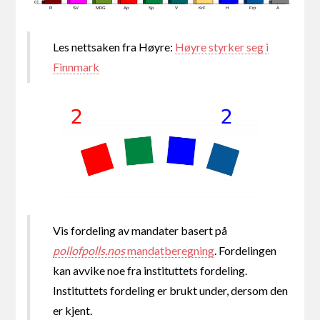
0
R
SV
MDG
Ap
Sp
V
KrF
H
Frp
A
Les nettsaken fra Høyre:
Høyre styrker seg i
Finnmark
Vis fordeling av mandater basert på
pollofpolls.nos
mandatberegning
. Fordelingen
kan avvike noe fra instituttets fordeling.
Instituttets fordeling er brukt under, dersom den
er kjent.