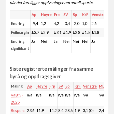
når det foreligger opplysninger om antall spurte.
Ap
Høyre
Frp
SV
Sp
KrF
Venstre
MD
-9,4
1,2
4,2
-0,4
-2,0
1,0
2,6
0,1
Endring
±3,7
±2,9
±3,1
±1,9
±2,8
±1,5
±1,8
±1,
Feilmargin
Ja
Nei
Ja
Nei
Nei
Nei
Ja
Nei
Endring
signifikant
Siste registrerte målinger fra samme
byrå og oppdragsgiver
Måling
Ap
Høyre
Frp
SV
Sp
KrF
Venstre
MDG
R
Valg S-
n/a
n/a
n/a
n/a
n/a
n/a
n/a
n/a
n/
2025
Respons
23,6
11,9
14,2
8,4
28,6
1,9
3,1 (0)
2,4
3,