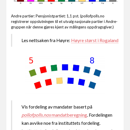
0
R
SV
MDG
Ap
Sp
V
KrF
H
Frp
A
Andre partier: Pensjonistpartiet: 1,1 pst. (pollofpolls.no
registrerer oppslutningen til et utvalg nasjonale partier i Andre-
gruppen når denne gjøres kjent av målingens oppdragsgiver.)
Les nettsaken fra Høyre:
Høyre størst i Rogaland
Vis fordeling av mandater basert på
pollofpolls.nos
mandatberegning
. Fordelingen
kan avvike noe fra instituttets fordeling.