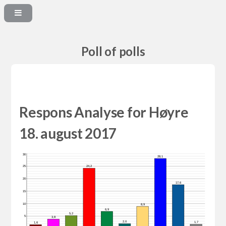
Poll of polls
Respons Analyse for Høyre
18. august 2017
30
28,1
24,2
25
20
17,6
15
10
8,9
6,9
5,2
5
3,8
2,0
1,7
1,6