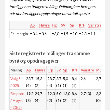
foreligger en tidligere måling. Feilmarginer beregnes
når det foreligger opplysninger om antall spurte.
Ap
Høyre
Frp
SV
Sp
KrF
Venstre
MD
±3,4
±3,6
±3,0
±1,5
±2,0
±2,3
±1,1
±1,
Feilmargin
Siste registrerte målinger fra samme
byrå og oppdragsgiver
Måling
Ap
Høyre
Frp
SV
Sp
KrF
Venstre
MDG
R
Valg S-
23,7
15,3
28,7
3,7
5,0
8,4
2,6
2,7
5
2025
(4)
(2)
(4)
(1)
(1)
(1)
(1
Respons
19,2
29,7
12,3
5,0
13,0
8,6
2,7 (0)
3,2
3
/ Høyre
(3)
(4)
(2)
(1)
(2)
(1)
(0)
(0
- 23/2-