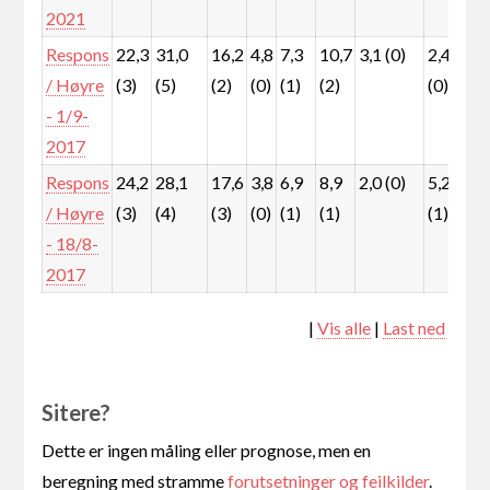
2021
Respons
22,3
31,0
16,2
4,8
7,3
10,7
3,1 (0)
2,4
0
/ Høyre
(3)
(5)
(2)
(0)
(1)
(2)
(0)
(0
- 1/9-
2017
Respons
24,2
28,1
17,6
3,8
6,9
8,9
2,0 (0)
5,2
1
/ Høyre
(3)
(4)
(3)
(0)
(1)
(1)
(1)
(0
- 18/8-
2017
|
Vis alle
|
Last ned
Sitere?
Dette er ingen måling eller prognose, men en
beregning med stramme
forutsetninger og feilkilder
.