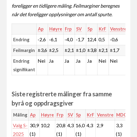
foreligger en tidligere måling. Feilmarginer beregnes
når det foreligger opplysninger om antall spurte.
Ap
Høyre
Frp
SV
Sp
KrF
Venstre
MD
-2,6
-6,1
-4,0
-1,7
12,4
0,5
-0,6
0,5
Endring
±3,6
±2,5
±2,1
±1,0
±3,8
±2,1
±1,7
±1,
Feilmargin
Nei
Ja
Ja
Ja
Ja
Nei
Nei
Nei
Endring
signifikant
Siste registrerte målinger fra samme
byrå og oppdragsgiver
Måling
Ap
Høyre
Frp
SV
Sp
KrF
Venstre
MDG
Rø
Valg S-
30,9
10,2
20,8
4,3
16,0
4,3
2,9
3,3
4,0
2025
(1)
(1)
(1)
(1)