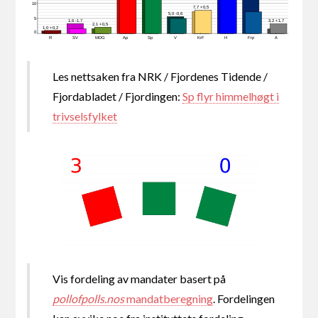
10
7,7 +0,5
5,0 -0,6
5
1,6 -1,7
3,2 +1,7
2,1 +0,5
1,0 +0,2
0
R
SV
MDG
Ap
Sp
V
KrF
H
Frp
A
Les nettsaken fra NRK / Fjordenes Tidende /
Fjordabladet / Fjordingen:
Sp flyr himmelhøgt i
trivselsfylket
Vis fordeling av mandater basert på
pollofpolls.nos
mandatberegning
. Fordelingen