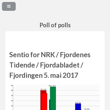
Poll of polls
Sentio for NRK / Fjordenes
Tidende / Fjordabladet /
Fjordingen 5. mai 2017
35
33,5 +12,4
27,4 -2,6
30
25
20
11,3 -6,1
15
7,2 -4,0