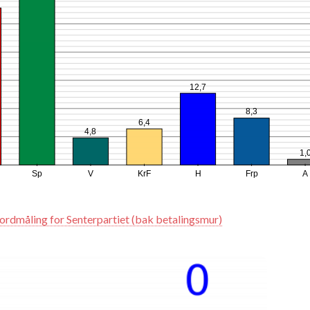
12,7
8,3
6,4
4,8
1,
Sp
V
KrF
H
Frp
A
ordmåling for Senterpartiet (bak betalingsmur)