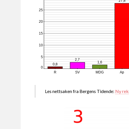
27,8
25
20
15
10
5
2,7
1,6
0,8
0
R
SV
MDG
Ap
Les nettsaken fra Bergens Tidende:
Ny rek