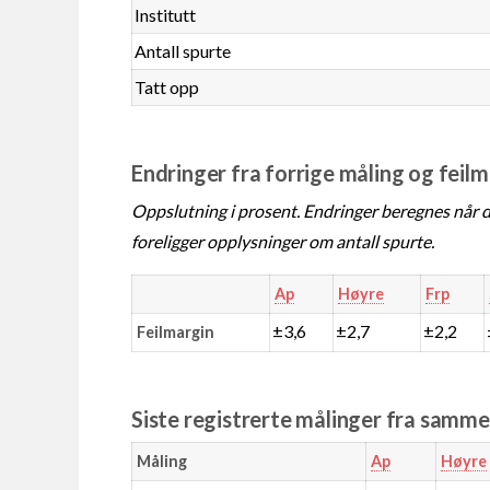
Institutt
Antall spurte
Tatt opp
Endringer fra forrige måling og feil
Oppslutning i prosent. Endringer beregnes når de
foreligger opplysninger om antall spurte.
Ap
Høyre
Frp
±3,6
±2,7
±2,2
Feilmargin
Siste registrerte målinger fra samm
Måling
Ap
Høyre