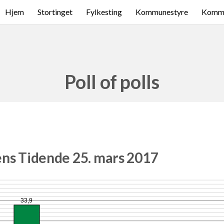
Hjem
Stortinget
Fylkesting
Kommunestyre
Komme
Poll of polls
ens Tidende 25. mars 2017
33,9