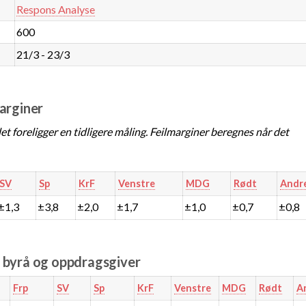
Respons Analyse
600
21/3 - 23/3
marginer
t foreligger en tidligere måling. Feilmarginer beregnes når det
SV
Sp
KrF
Venstre
MDG
Rødt
Andr
±1,3
±3,8
±2,0
±1,7
±1,0
±0,7
±0,8
e byrå og oppdragsgiver
Frp
SV
Sp
KrF
Venstre
MDG
Rødt
A