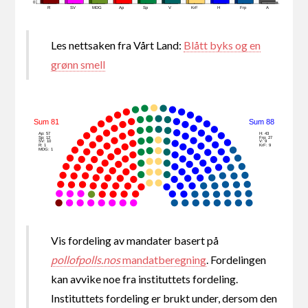
0
R
SV
MDG
Ap
Sp
V
KrF
H
Frp
A
Les nettsaken fra Vårt Land:
Blått byks og en
grønn smell
Sum 81
Sum 88
Ap: 57
H: 43
Sp: 12
Frp: 27
SV: 10
V: 9
R: 1
KrF: 9
MDG: 1
Vis fordeling av mandater basert på
pollofpolls.nos
mandatberegning
. Fordelingen
kan avvike noe fra instituttets fordeling.
Instituttets fordeling er brukt under, dersom den