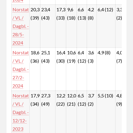
Norstat
20,3
23,4
17,3
9,6
6,6
4,2
6,4 (12)
3,3
3
/ VL /
(39)
(43)
(33)
(18)
(13)
(8)
(2)
(
Dagbl. -
28/5-
2024
Norstat
18,6
25,1
16,4
10,6
6,4
3,6
4,9 (8)
4,0
6
/ VL /
(36)
(43)
(30)
(19)
(12)
(3)
(7)
(
Dagbl. -
27/2-
2024
Norstat
17,9
27,3
12,2
12,0
6,5
3,7
5,5 (10)
4,8
6
/ VL /
(34)
(49)
(22)
(21)
(12)
(2)
(9)
(
Dagbl. -
12/12-
2023