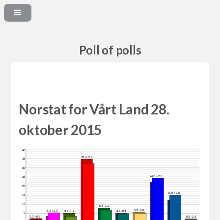
Poll of polls
Norstat for Vårt Land 28.
oktober 2015
40
32,4 -2,4
35
30
24,3 +2,3
25
20
15,0 +2,6
15
10
6,8 -1,2
5,0 -0,6
5,4 +1,9
3,4 -1,7
4,9 -0,1
5
2,2 +0,5
0,6 -1,4