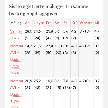
Siste registrerte målinger fra samme
byrå og oppdragsgiver
Måling
Ap
Høyre
Frp
SV
Sp
KrF
Venstre
MDG
R
Valg S-
28,0
14,6
23,8
5,6
5,6
4,2
3,7 (3)
4,7
5
2025
(53)
(24)
(47)
(9)
(9)
(7)
(8)
(
Norstat
14,2
21,5
27,4
11,0
3,8
4,3
4,7 (9)
3,5
5
/ VL /
(28)
(39)
(50)
(20)
(3)
(8)
(2)
(
Dagbl. -
9/12-
2024
Norstat
20,6
25,2
16,0
8,6
7,6
4,3
4,9 (8)
3,2
5
/ VL /
(39)
(43)
(29)
(15)
(16)
(7)
(2)
(
Dagbl. -
13/8-
2024