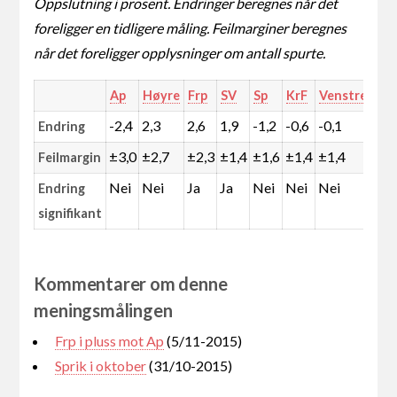
Oppslutning i prosent. Endringer beregnes når det
foreligger en tidligere måling. Feilmarginer beregnes
når det foreligger opplysninger om antall spurte.
Ap
Høyre
Frp
SV
Sp
KrF
Venstre
MD
-2,4
2,3
2,6
1,9
-1,2
-0,6
-0,1
-1,
Endring
±3,0
±2,7
±2,3
±1,4
±1,6
±1,4
±1,4
±1,
Feilmargin
Nei
Nei
Ja
Ja
Nei
Nei
Nei
Ja
Endring
signifikant
Kommentarer om denne
meningsmålingen
Frp i pluss mot Ap
(5/11-2015)
Sprik i oktober
(31/10-2015)