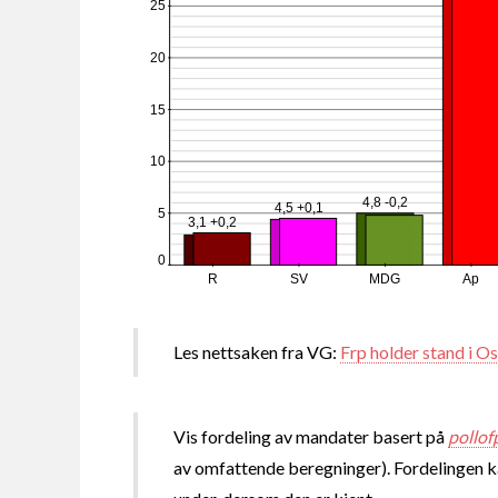
25
20
15
10
4,8 -0,2
4,5 +0,1
5
3,1 +0,2
0
R
SV
MDG
Ap
Les nettsaken fra VG:
Frp holder stand i Os
Vis fordeling av mandater basert på
pollof
av omfattende beregninger). Fordelingen kan