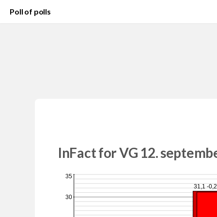
Poll of polls
InFact for VG 12. septemb
35
31,1 -0,
30