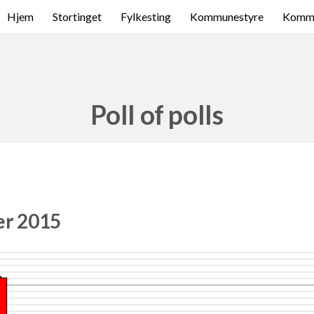
Hjem
Stortinget
Fylkesting
Kommunestyre
Komme
Poll of polls
er 2015
2