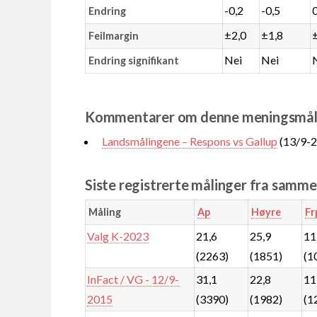
-0,2
-0,5
Endring
±2,0
±1,8
Feilmargin
Nei
Nei
Endring signifikant
Kommentarer om denne meningsmål
Landsmålingene – Respons vs Gallup
(13/9-2
Siste registrerte målinger fra samm
Måling
Ap
Høyre
Fr
Valg K-2023
21,6
25,9
11
(2263)
(1851)
(1
InFact / VG - 12/9-
31,1
22,8
11
2015
(3390)
(1982)
(1