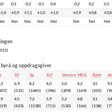
0,0
0,1
-0,2
-0,1
0,4
-0,2
0,2
0,5
±1,4
±0,9
±1,1
±1,0
±1,0
±0,9
±0,8
±0,8
Nei
Nei
Nei
Nei
Nei
Nei
Nei
Nei
ingen
015)
e byrå og oppdragsgiver
p
SV
Sp
KrF
Venstre
MDG
Rødt
An
,3
6,9
8,2
4,0
5,0
4,2
3,5
9,
007)
(531)
(1485)
(396)
(309)
(169)
(205)
(9
,9
4,5
7,2
5,9
5,2
4,8
3,1
3,
229)
(433)
(1538)
(711)
(530)
(166)
(138)
(7