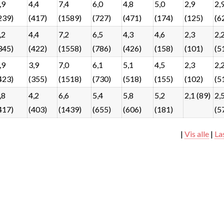
,9
4,4
7,4
6,0
4,8
5,0
2,9
2,
239)
(417)
(1589)
(727)
(471)
(174)
(125)
(6
,2
4,4
7,2
6,5
4,3
4,6
2,3
2,
345)
(422)
(1558)
(786)
(426)
(158)
(101)
(5
,9
3,9
7,0
6,1
5,1
4,5
2,3
2,
423)
(355)
(1518)
(730)
(518)
(155)
(102)
(5
,8
4,2
6,6
5,4
5,8
5,2
2,1 (89)
2,
417)
(403)
(1439)
(655)
(606)
(181)
(5
|
Vis alle
|
La