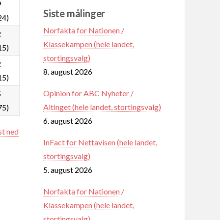
9
Siste målinger
24)
Norfakta for Nationen /
2
Klassekampen (hele landet,
15)
stortingsvalg)
2
8. august 2026
15)
Opinion for ABC Nyheter /
5
Altinget (hele landet, stortingsvalg)
75)
6. august 2026
st ned
InFact for Nettavisen (hele landet,
stortingsvalg)
5. august 2026
Norfakta for Nationen /
Klassekampen (hele landet,
stortingsvalg)