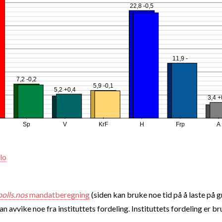
22,8 -0,5
11,9 -
7,2 -0,2
5,9 -0,1
5,2 +0,4
3,4 +
Sp
V
KrF
H
Frp
A
lo
polls.nos
mandatberegning
(siden kan bruke noe tid på å laste på 
 avvike noe fra instituttets fordeling. Instituttets fordeling er br