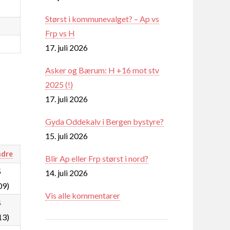
Størst i kommunevalget? – Ap vs
Frp vs H
17. juli 2026
Asker og Bærum: H +16 mot stv
2025 (!)
17. juli 2026
Gyda Oddekalv i Bergen bystyre?
15. juli 2026
dre
Blir Ap eller Frp størst i nord?
5
14. juli 2026
09)
Vis alle kommentarer
4
13)