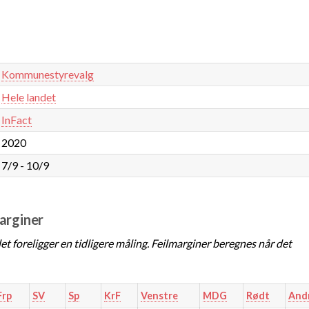
Kommunestyrevalg
Hele landet
InFact
2020
7/9 - 10/9
marginer
t foreligger en tidligere måling. Feilmarginer beregnes når det
Frp
SV
Sp
KrF
Venstre
MDG
Rødt
And