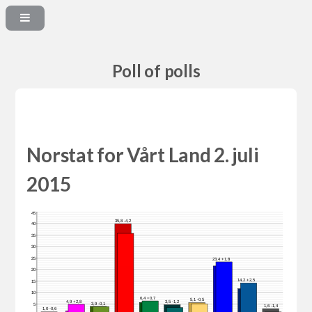
Poll of polls
Norstat for Vårt Land 2. juli
2015
45
35,8 -4,2
40
35
30
25
23,4 +1,8
20
14,2 +2,5
15
10
6,4 +0,7
5,1 -0,5
4,9 +2,8
3,5 -1,2
3,9 -0,1
5
1,6 -1,4
1,0 -0,6