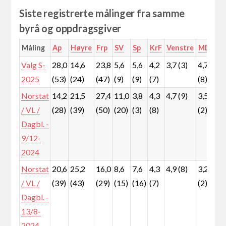
Siste registrerte målinger fra samme
byrå og oppdragsgiver
Måling
Ap
Høyre
Frp
SV
Sp
KrF
Venstre
MDG
R
Valg S-
28,0
14,6
23,8
5,6
5,6
4,2
3,7 (3)
4,7
5
2025
(53)
(24)
(47)
(9)
(9)
(7)
(8)
(
Norstat
14,2
21,5
27,4
11,0
3,8
4,3
4,7 (9)
3,5
5
/ VL /
(28)
(39)
(50)
(20)
(3)
(8)
(2)
(
Dagbl. -
9/12-
2024
Norstat
20,6
25,2
16,0
8,6
7,6
4,3
4,9 (8)
3,2
5
/ VL /
(39)
(43)
(29)
(15)
(16)
(7)
(2)
(
Dagbl. -
13/8-
2024