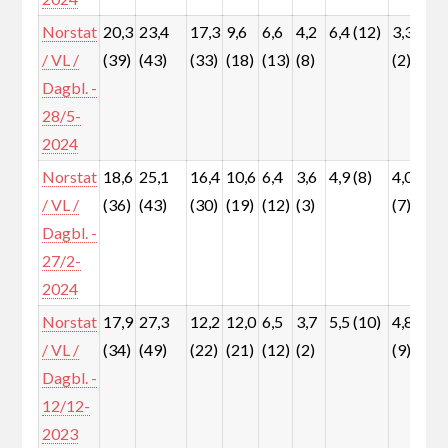
Norstat
20,3
23,4
17,3
9,6
6,6
4,2
6,4 (12)
3,3
3
/ VL /
(39)
(43)
(33)
(18)
(13)
(8)
(2)
(
Dagbl. -
28/5-
2024
Norstat
18,6
25,1
16,4
10,6
6,4
3,6
4,9 (8)
4,0
6
/ VL /
(36)
(43)
(30)
(19)
(12)
(3)
(7)
(
Dagbl. -
27/2-
2024
Norstat
17,9
27,3
12,2
12,0
6,5
3,7
5,5 (10)
4,8
6
/ VL /
(34)
(49)
(22)
(21)
(12)
(2)
(9)
(
Dagbl. -
12/12-
2023