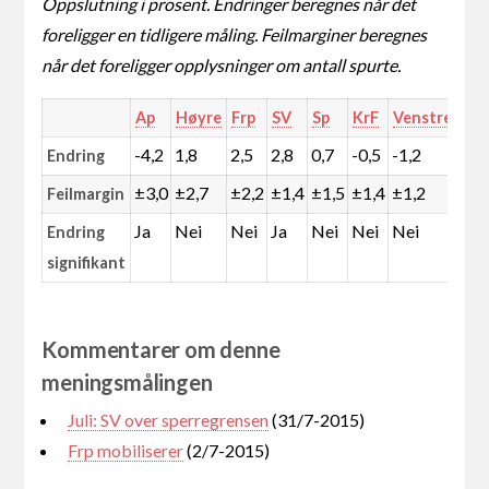
Oppslutning i prosent. Endringer beregnes når det
foreligger en tidligere måling. Feilmarginer beregnes
når det foreligger opplysninger om antall spurte.
Ap
Høyre
Frp
SV
Sp
KrF
Venstre
MD
-4,2
1,8
2,5
2,8
0,7
-0,5
-1,2
-0,
Endring
±3,0
±2,7
±2,2
±1,4
±1,5
±1,4
±1,2
±1,
Feilmargin
Ja
Nei
Nei
Ja
Nei
Nei
Nei
Nei
Endring
signifikant
Kommentarer om denne
meningsmålingen
Juli: SV over sperregrensen
(31/7-2015)
Frp mobiliserer
(2/7-2015)