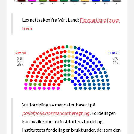
0
R
SV
MDG
Ap
Sp
V
KrF
H
Frp
A
Les nettsaken fra Vårt Land:
Fløypartiene fosser
frem
Sum 90
Sum 79
Ap: 65
H: 42
Sp: 12
Frp: 26
SV: 9
V: 2
R: 0
KrF: 9
MDG: 4
Vis fordeling av mandater basert på
pollofpolls.nos
mandatberegning
. Fordelingen
kan avvike noe fra instituttets fordeling.
Instituttets fordeling er brukt under, dersom den