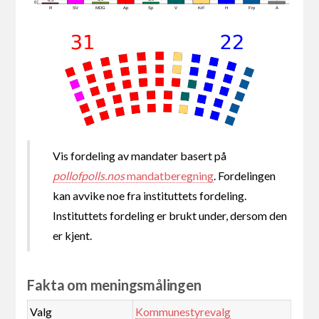
0
R
SV
MDG
Ap
Sp
V
KrF
H
Frp
A
Vis fordeling av mandater basert på
pollofpolls.nos
mandatberegning
. Fordelingen
kan avvike noe fra instituttets fordeling.
Instituttets fordeling er brukt under, dersom den
er kjent.
Fakta om meningsmålingen
Valg
Kommunestyrevalg