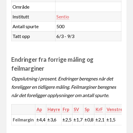
Område
Institutt
Sentio
Antall spurte
500
Tatt opp
6/3 - 9/3
Endringer fra forrige måling og
feilmarginer
Oppslutning i prosent. Endringer beregnes når det
foreligger en tidligere måling. Feilmarginer beregnes
når det foreligger opplysninger om antall spurte.
Ap
Høyre
Frp
SV
Sp
KrF
Venstre
MD
±4,4
±3,6
±2,5
±1,7
±0,8
±2,1
±1,5
±0,
Feilmargin