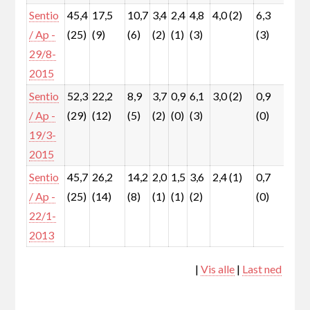
Sentio
45,4
17,5
10,7
3,4
2,4
4,8
4,0 (2)
6,3
1,9
/ Ap -
(25)
(9)
(6)
(2)
(1)
(3)
(3)
(1)
29/8-
2015
Sentio
52,3
22,2
8,9
3,7
0,9
6,1
3,0 (2)
0,9
0,5
/ Ap -
(29)
(12)
(5)
(2)
(0)
(3)
(0)
(0)
19/3-
2015
Sentio
45,7
26,2
14,2
2,0
1,5
3,6
2,4 (1)
0,7
0,6
/ Ap -
(25)
(14)
(8)
(1)
(1)
(2)
(0)
(0)
22/1-
2013
|
Vis alle
|
Last ned