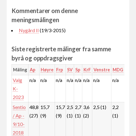
Kommentarer om denne
meningsmålingen
Nygård II
(19/3-2015)
Siste registrerte målinger fra samme
byrå og oppdragsgiver
Måling
Ap
Høyre
Frp
SV
Sp
KrF
Venstre
MDG
Rød
Valg
n/a
n/a
n/a
n/a
n/a
n/a
n/a
n/a
n/a
K-
2023
Sentio
48,8
15,7
15,7
2,5
2,7
3,6
2,5 (1)
2,2
3,1
/ Ap -
(27)
(9)
(9)
(1)
(1)
(2)
(1)
(2)
9/10-
2018