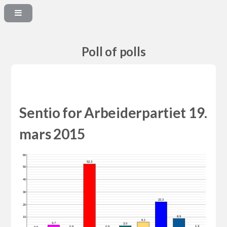
Poll of polls
Sentio for Arbeiderpartiet 19.
mars 2015
60
52,3
50
40
30
22,2
20
8,9
10
6,1
3,7
3,0
1,3
0,9
0,9
0,5