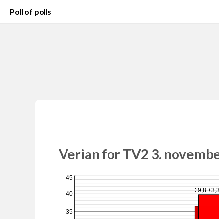
Poll of polls
Verian for TV2 3. novemb
45
39,8 +3,
40
35