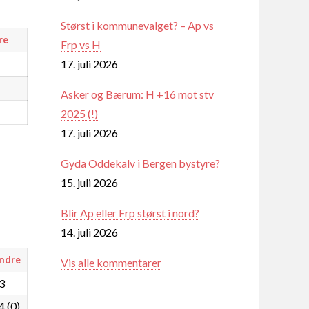
Størst i kommunevalget? – Ap vs
re
Frp vs H
17. juli 2026
Asker og Bærum: H +16 mot stv
2025 (!)
17. juli 2026
Gyda Oddekalv i Bergen bystyre?
15. juli 2026
Blir Ap eller Frp størst i nord?
14. juli 2026
ndre
Vis alle kommentarer
,3
4 (0)