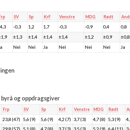
Frp
SV
Sp
KrF
Venstre
MDG
Rødt
And
-4,3
-0,3
1,2
1,7
-0,3
-0,9
0,4
0,8
±1,9
±1,3
±1,4
±1,4
±1,4
±1,2
±0,9
±0,8
Ja
Nei
Nei
Ja
Nei
Nei
Nei
Ja
ingen
e byrå og oppdragsgiver
Frp
SV
Sp
KrF
Venstre
MDG
Rødt
A
23,8 (47)
5,6 (9)
5,6 (9)
4,2 (7)
3,7 (3)
4,7 (8)
5,3 (9)
4
29,8 (57)
5,1 (8)
4,7 (8)
3,7 (3)
3,5 (3)
5,2 (9)
6,4 (11)
3,