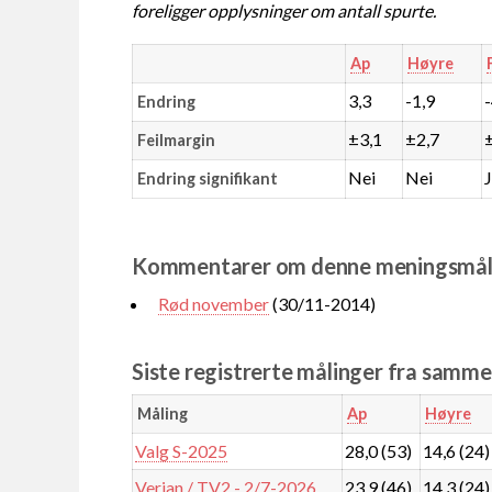
foreligger opplysninger om antall spurte.
Ap
Høyre
3,3
-1,9
Endring
±3,1
±2,7
Feilmargin
Nei
Nei
Endring signifikant
Kommentarer om denne meningsmål
Rød november
(30/11-2014)
Siste registrerte målinger fra samm
Måling
Ap
Høyre
Valg S-2025
28,0 (53)
14,6 (24)
Verian / TV2 - 2/7-2026
23,9 (46)
14,3 (24)