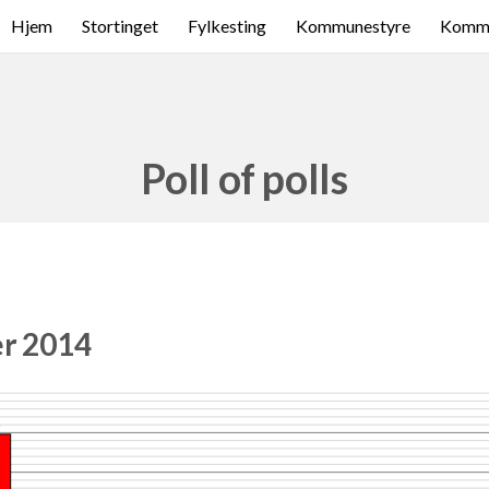
Hjem
Stortinget
Fylkesting
Kommunestyre
Komme
Poll of polls
er 2014
3