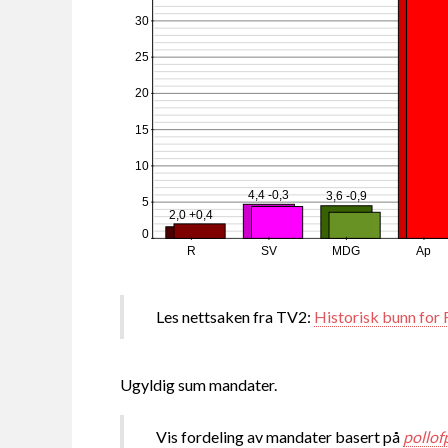
30
25
20
15
10
4,4 -0,3
3,6 -0,9
5
2,0 +0,4
0
R
SV
MDG
Ap
Les nettsaken fra TV2:
Historisk bunn for 
Ugyldig sum mandater.
Vis fordeling av mandater basert på
pollof