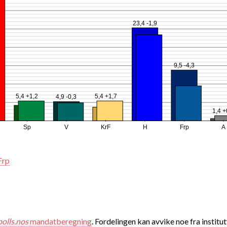
23,4 -1,9
9,5 -4,3
5,4 +1,2
5,4 +1,7
4,9 -0,3
1,4 +
Sp
V
KrF
H
Frp
A
Frp
polls.nos
mandatberegning
. Fordelingen kan avvike noe fra institut